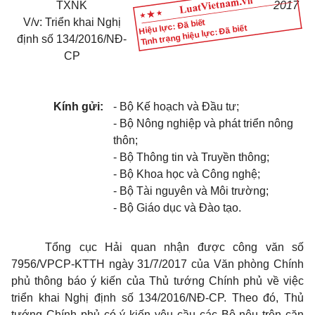
TXNK
2017
V/v: Triển khai Nghị
Hiệu lực: Đã biết
Tình trạng hiệu lực: Đã biết
định số 134/2016/NĐ-
CP
Kính gửi:
- Bộ Kế hoạch và Đầu tư;
- Bộ Nông nghiệp và phát triển nông
thôn;
- Bộ Thông tin và Truyền thông;
- Bộ Khoa học và Công nghệ;
- Bộ Tài nguyên và Môi trường;
- Bộ Giáo dục và Đào tạo.
Tổng cục Hải quan nhận được công văn số
7956/VPCP-KTTH ngày 31/7/2017 của Văn phòng Chính
phủ thông báo ý kiến của Thủ tướng Chính phủ về việc
triển khai Nghị định số 134/2016/NĐ-CP. Theo đó, Thủ
tướng Chính phủ có ý kiến yêu cầu các Bộ nêu trên căn