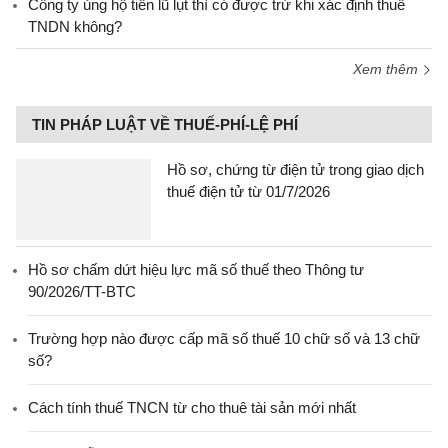
Công ty ủng hộ tiền lũ lụt thì có được trừ khi xác định thuế
TNDN không?
Xem thêm
TIN PHÁP LUẬT VỀ THUẾ-PHÍ-LỆ PHÍ
Hồ sơ, chứng từ điện tử trong giao dịch
thuế điện tử từ 01/7/2026
Hồ sơ chấm dứt hiệu lực mã số thuế theo Thông tư
90/2026/TT-BTC
Trường hợp nào được cấp mã số thuế 10 chữ số và 13 chữ
số?
Cách tính thuế TNCN từ cho thuê tài sản mới nhất