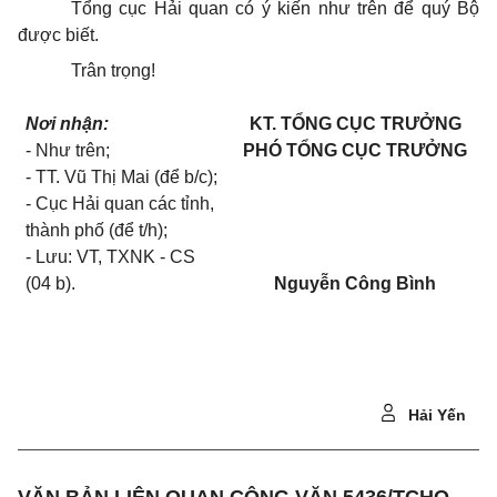
Tổng cục Hải quan có ý kiến như trên để quý Bộ
được biết.
Trân trọng!
Nơi nhận:
KT. TỔNG CỤC TRƯỞNG
- Như trên;
PHÓ TỔNG CỤC TRƯỞNG
- TT. Vũ Thị Mai (để b/c);
- Cục Hải quan các tỉnh,
thành phố (để t/h);
- Lưu: VT, TXNK - CS
(04 b).
Nguyễn Công Bình
Hải Yến