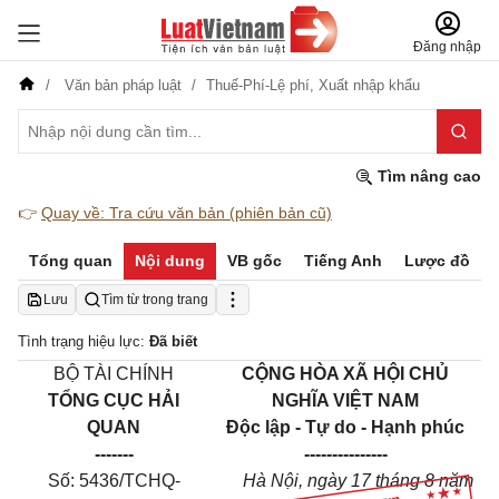
Đăng nhập
Văn bản pháp luật
Thuế-Phí-Lệ phí,
Xuất nhập khẩu
Tìm nâng cao
👉
Quay về: Tra cứu văn bản (phiên bản cũ)
Tổng quan
Nội dung
VB gốc
Tiếng Anh
Lược đồ
Lưu
Tìm từ trong trang
Tình trạng hiệu lực:
Đã biết
BỘ TÀI CHÍNH
CỘNG HÒA XÃ HỘI CHỦ
TỔNG CỤC HẢI
NGHĨA VIỆT NAM
QUAN
Độc lập - Tự do - Hạnh phúc
-------
---------------
Số: 5436/TCHQ-
Hà Nội, ngày 17 tháng 8 năm