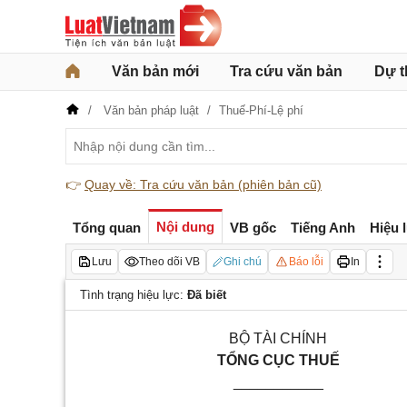
Văn bản mới
Tra cứu văn bản
Dự t
Văn bản pháp luật
Thuế-Phí-Lệ phí
👉
Quay về: Tra cứu văn bản (phiên bản cũ)
Nội dung
Tổng quan
VB gốc
Tiếng Anh
Hiệu 
Lưu
Theo dõi VB
Ghi chú
Báo lỗi
In
Tình trạng hiệu lực:
Đã biết
BỘ TÀI CHÍNH
TỔNG CỤC THUẾ
___________