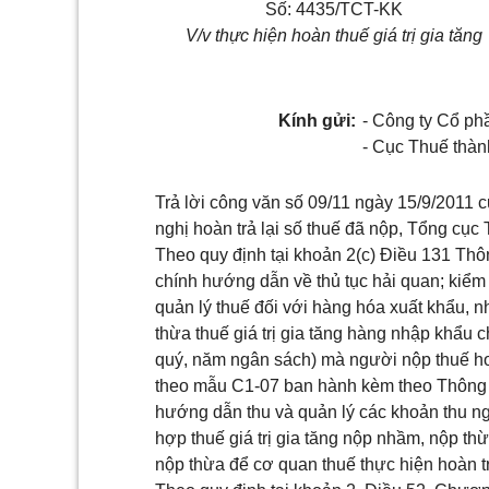
Số: 4435/TCT-KK
V/v thực hiện hoàn thuế giá trị gia tăng
Kính gửi:
- Công ty Cổ p
- Cục Thuế thàn
Trả lời công văn số 09/11 ngày 15/9/2011
nghị hoàn trả lại số thuế đã nộp, Tổng cục
Theo quy định tại
khoản 2(c) Điều 131 Th
chính hướng dẫn về thủ tục hải quan; kiểm 
quản lý thuế đối với hàng hóa xuất khẩu, 
thừa thuế giá trị gia tăng hàng nhập khẩu 
quý, năm ngân sách) mà người nộp thuế hoặ
theo mẫu C1-07 ban hành kèm theo Thông 
hướng dẫn thu và quản lý các khoản thu
hợp thuế giá trị gia tăng nộp nhầm, nộp t
nộp thừa để cơ quan thuế thực hiện hoàn t