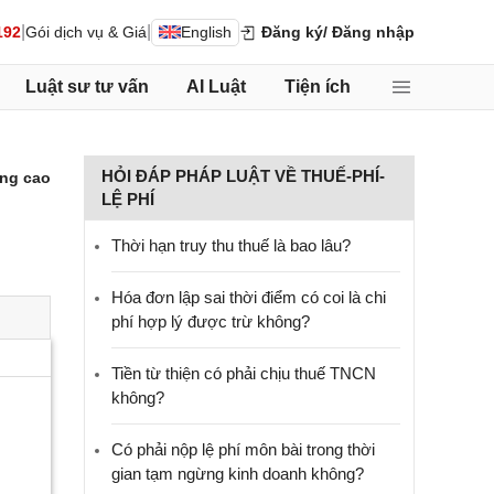
|
|
192
Gói dịch vụ & Giá
English
Đăng ký
/ Đăng nhập
Luật sư tư vấn
AI Luật
Tiện ích
HỎI ĐÁP PHÁP LUẬT VỀ THUẾ-PHÍ-
ng cao
LỆ PHÍ
Thời hạn truy thu thuế là bao lâu?
Hóa đơn lập sai thời điểm có coi là chi
phí hợp lý được trừ không?
Tiền từ thiện có phải chịu thuế TNCN
không?
Có phải nộp lệ phí môn bài trong thời
gian tạm ngừng kinh doanh không?