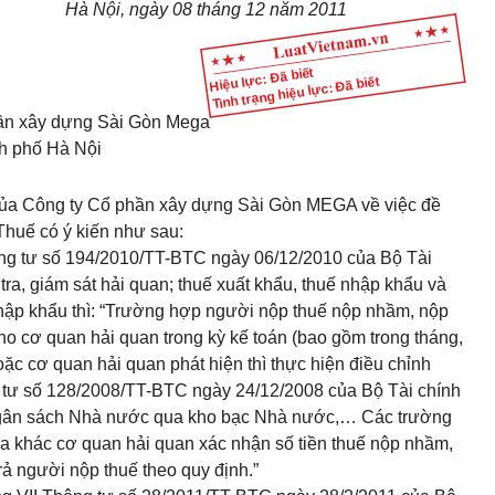
Hà Nội, ngày 08 tháng 12 năm 2011
Hiệu lực: Đã biết
Tình trạng hiệu lực: Đã biết
hần xây dựng Sài Gòn Mega
h phố Hà Nội
 của Công ty Cổ phần xây dựng Sài Gòn MEGA về việc đề
 Thuế có ý kiến như sau:
ông tư số 194/2010/TT-BTC
ngày 06/12/2010 của Bộ Tài
tra, giám sát hải quan; thuế xuất khẩu, thuế nhập khẩu và
nhập khẩu thì: “Trường hợp người nộp thuế nộp nhầm, nộp
cho cơ quan hải quan trong kỳ kế toán (bao gồm trong tháng,
c cơ quan hải quan phát hiện thì thực hiện điều chỉnh
tư số 128/2008/TT-BTC ngày 24/12/2008 của Bộ Tài chính
 ngân sách Nhà nước qua kho bạc Nhà nước,… Các trường
hừa khác cơ quan hải quan xác nhận số tiền thuế nộp nhầm,
rả người nộp thuế theo quy định.”