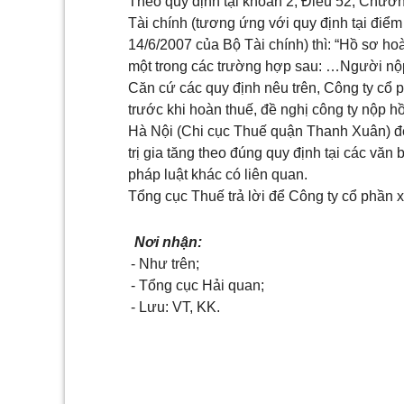
Theo quy định tại
khoản 2, Điều 52, Chươn
Tài chính (tương ứng với quy định tại
điểm
14/6/2007 của Bộ Tài chính) thì: “Hồ sơ ho
một trong các trường hợp sau: …Người nộp
Căn cứ các quy định nêu trên, Công ty cổ
trước khi hoàn thuế, đề nghị công ty nộp h
Hà Nội (Chi cục Thuế quận Thanh Xuân) để
trị gia tăng theo đúng quy định tại các vă
pháp luật khác có liên quan.
Tổng cục Thuế trả lời để Công ty cổ phần 
Nơi nhận:
- Như trên;
- Tổng cục Hải quan;
- Lưu: VT, KK.