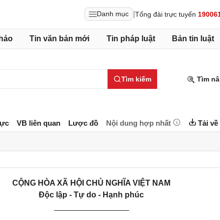
|
Danh mục
Tổng đài trực tuyến
19006
hảo
Tin văn bản mới
Tin pháp luật
Bản tin luật
Tìm kiếm
Tìm nâ
lực
VB liên quan
Lược đồ
Nội dung hợp nhất
Tải về
CỘNG HÒA XÃ HỘI CHỦ NGHĨA VIỆT NAM
Độc lập - Tự do - Hạnh phúc
_________________