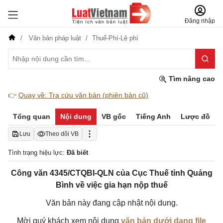
Đăng nhập
Văn bản pháp luật
Thuế-Phí-Lệ phí
Tìm nâng cao
👉
Quay về: Tra cứu văn bản (phiên bản cũ)
Tổng quan
Nội dung
VB gốc
Tiếng Anh
Lược đồ
Lưu
Theo dõi VB
Tình trạng hiệu lực:
Đã biết
Công văn 4345/CTQBI-QLN của Cục Thuế tỉnh Quảng
Bình về việc gia hạn nộp thuế
Văn bản này đang cập nhật nội dung.
Mời quý khách xem nội dung
văn bản dưới dạng file