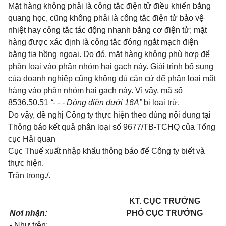
Mặt hàng không phải là công tắc điện tử điều khiển bằng
quang học, cũng không phải là công tắc điện tử bảo vệ
nhiệt hay công tắc tác động nhanh bằng cơ điện tử; mặt
hàng được xác định là công tắc đóng ngắt mạch điện
bằng tia hồng ngoại. Do đó, mặt hàng không phù hợp để
phân loại vào phân nhóm hai gạch này. Giải trình bổ sung
của doanh nghiệp cũng không đủ căn cứ để phân loại mặt
hàng vào phân nhóm hai gạch này. Vì vậy, mã số
8536.50.51
“
- - -
Dòng điện dưới 16
A
”
bị loại trừ.
Do vậy, đề nghị Công ty thực hiện theo đúng nội dung tại
Thông báo k
ế
t quả phân loại số 9677/TB-TCHQ của Tổng
cục Hải quan
Cục Thuế xuất nhập khẩu thông báo để Công ty biết và
thực hiện.
Trân trọng./
.
KT. CỤC TRƯỞNG
Nơi nhận:
PHÓ CỤC TRƯỞNG
- Như tr
ê
n;