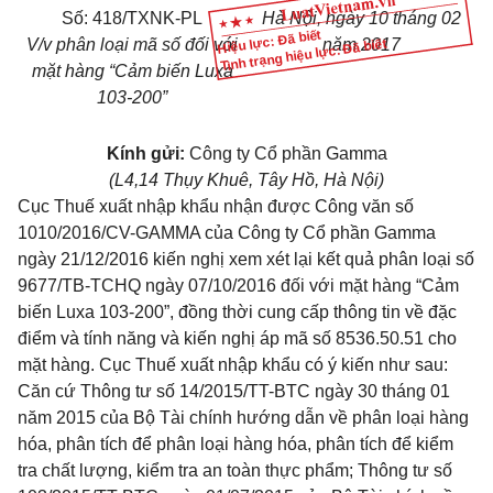
Số:
418/TXNK-PL
Hà Nội
, ngày
10
tháng
02
Hiệu lực: Đã biết
V/v phân loại mã số đối với
năm
2017
Tình trạng hiệu lực: Đã biết
mặt hàng “Cảm biến Luxa
103-200”
Kính gửi:
Công ty
C
ổ phần Gamma
(L4,14 Thụy Khuê, Tây Hồ, Hà Nội)
Cục Thuế xuất nhập khẩu nhận được Công văn số
1010/2016/CV-GAMMA của Công ty
C
ổ phần Gamma
ngày 21/12/2016 kiến nghị xem xét lại kết quả phân loại số
9677/TB-TCHQ ngày 07/10/2016 đối với mặt hàng “Cảm
biến Luxa 103-200”, đồng thờ
i
cung cấp thông tin về đặc
điểm và tính năng và kiến nghị áp mã số 8536.50.51 cho
mặt hàng. Cục Thuế xuất nh
ậ
p khẩu có ý kiến như sau:
Căn cứ Thông tư số 14/2015
/
TT
-B
TC ngày 30 tháng 01
năm 2015 của Bộ Tài chính hướng dẫn về phân loại hàng
hóa, phân tích để phân loại hàng hóa, phân tích để kiểm
tr
a chất lượng
, ki
ểm
tr
a an toàn thực phẩm; Thông tư số