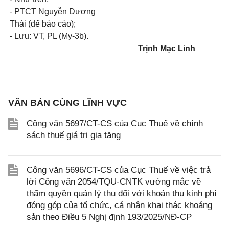
- PTCT Nguyễn Dương
Thái (để báo cáo);
- L
ưu
: VT, PL (My-3b).
Trịnh Mạc Linh
VĂN BẢN CÙNG LĨNH VỰC
Công văn 5697/CT-CS của Cục Thuế về chính
sách thuế giá trị gia tăng
Công văn 5696/CT-CS của Cục Thuế về việc trả
lời Công văn 2054/TQU-CNTK vướng mắc về
thẩm quyền quản lý thu đối với khoản thu kinh phí
đóng góp của tổ chức, cá nhân khai thác khoáng
sản theo Điều 5 Nghị định 193/2025/NĐ-CP