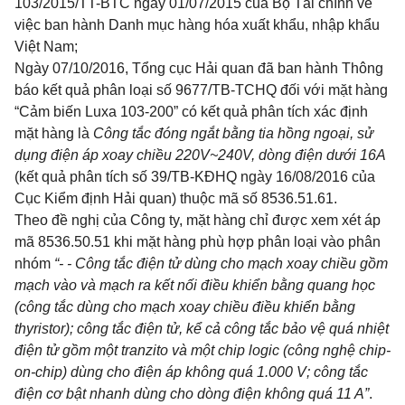
103/2015/TT-BTC ngày 01/
07/20
15 của Bộ Tài chính về
việc ban hành Danh mục hàng hóa xuất khẩu, nhập khẩu
Việt Nam;
Ngày 07/10/2016, Tổng cục Hải quan đã ban hành Thông
báo kết quả phân loại số 9677/TB-TCHQ đối
với
mặt hàng
“Cảm biến Luxa 103-200” có kết quả phân tích xác định
mặt hàng là
Công tắc đóng ngắt bằng tia hồng ngoại, sử
dụng điện áp xoay chiều 220V
~
240V, dòng điện dưới 16A
(kết quả phân tích số 39/TB-KĐHQ ngày 16/08/2016 của
Cục Kiểm định Hải quan) thuộc mã s
ố
8536.51.61.
Theo đề nghị của Công ty, mặt hàng chỉ được xem xét áp
mã 8536.50.51 khi mặt hàng phù hợp phân loại vào phân
nhóm
“-
- Công tắc điện tử dùng cho mạch xoay chiều gồm
mạch vào và mạch ra k
ế
t nối điều khiển bằng quang học
(công t
ắ
c dùng cho mạch xoay chiều điều khiển bằng
thyr
i
stor); công tắc điện tử, kể cả công tắc bảo vệ quá nhiệt
điện tử gồm một t
ran
zito và một ch
i
p
l
ogic (công nghệ chip-
on-ch
i
p) dùng cho điện áp không quá 1.000 V; công tắc
điện cơ bật nhanh dùng cho dòng điện không quá 11 A”
.