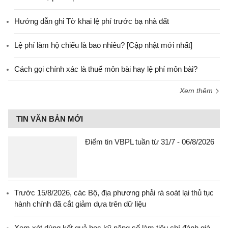
Hướng dẫn ghi Tờ khai lệ phí trước bạ nhà đất
Lệ phí làm hộ chiếu là bao nhiêu? [Cập nhật mới nhất]
Cách gọi chính xác là thuế môn bài hay lệ phí môn bài?
Xem thêm
TIN VĂN BẢN MỚI
Điểm tin VBPL tuần từ 31/7 - 06/8/2026
Trước 15/8/2026, các Bộ, địa phương phải rà soát lại thủ tục
hành chính đã cắt giảm dựa trên dữ liệu
Xem xét dùng kết quả học kỹ năng số làm tiêu chí đánh giá,