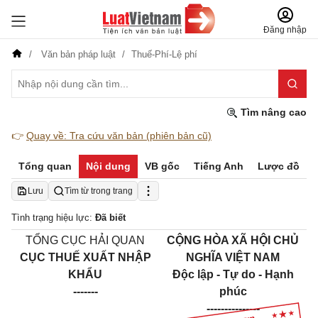
Đăng nhập
Văn bản pháp luật
Thuế-Phí-Lệ phí
Tìm nâng cao
👉
Quay về: Tra cứu văn bản (phiên bản cũ)
Tổng quan
Nội dung
VB gốc
Tiếng Anh
Lược đồ
Lưu
Tìm từ trong trang
Tình trạng hiệu lực:
Đã biết
TỔNG CỤC HẢI QUAN
CỘNG HÒA XÃ HỘI CHỦ
CỤC THUẾ XUẤT NHẬP
NGHĨA VIỆT NAM
KHẨU
Độc lập - Tự do - Hạnh
-------
phúc
---------------