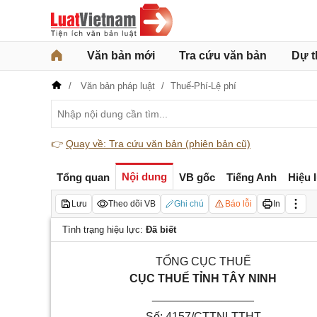
Văn bản mới
Tra cứu văn bản
Dự t
Văn bản pháp luật
Thuế-Phí-Lệ phí
👉
Quay về: Tra cứu văn bản (phiên bản cũ)
Nội dung
Tổng quan
VB gốc
Tiếng Anh
Hiệu 
Lưu
Theo dõi VB
Ghi chú
Báo lỗi
In
Tình trạng hiệu lực:
Đã biết
TỔNG CỤC THUẾ
CỤC THUẾ TỈNH TÂY NINH
________________
Số:
4157
/CT
TNI
-TTHT