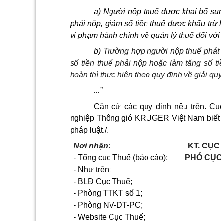
a)
Người nộp thuế được khai bổ sung
phải nộp, giảm số tiền thuế được khấu trừ
vi phạm hành chính về quản lý thuế đối với
b)
Trường hợp người nộp thuế phát h
số tiền thuế phải nộp hoặc làm tăng số ti
hoàn thì thực hiện theo quy định về giải quy
...”
Căn cứ các quy định nêu trên. C
nghiệp Thông gió KRUGER Việt Nam biết đ
pháp luật./
.
Nơi nhận:
KT.
CỤC
-
Tổng cục Thuế (báo cáo);
PHÓ CỤ
- Như trên;
- BLĐ Cục Thuế;
- Phòng TTKT số 1;
- Phòng NV-DT-PC;
- Website Cục Thuế;