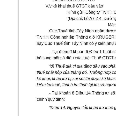
V/v kê khai thuế GTGT đầu vào
Kính gửi: Công ty TNHH
(Địa chỉ: Lô A7.2-4, Đườ
Mã s
Cục Thuế tỉnh Tây Ninh nhận được
TNHH Công nghiệp Thông gió KRUGER Vi
này Cục Thuế tỉnh Tây Ninh có ý kiến như 
-
Tại điểm đ khoản 6 Điều 1 Luật s
bổ sung một số điều của Luật Thuế GTGT q
“đ) Thuế giá trị gia tăng đầu vào phá
thuế phải nộp của tháng đó. Trường hợp cơ 
kê khai, khấu trừ bị sai sót thì được kê kha
kiểm tra thuế, thanh tra thuế tại trụ sở ngườ
-
Tại khoản 8 Điều 14 Thông tư s
chính quy định:
“Điều 14. Nguyên tắc khấu trừ thuế g
...