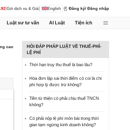
|
|
192
Gói dịch vụ & Giá
English
Đăng ký
/ Đăng nhập
Luật sư tư vấn
AI Luật
Tiện ích
HỎI ĐÁP PHÁP LUẬT VỀ THUẾ-PHÍ-
ng cao
LỆ PHÍ
Thời hạn truy thu thuế là bao lâu?
Hóa đơn lập sai thời điểm có coi là chi
phí hợp lý được trừ không?
Tiền từ thiện có phải chịu thuế TNCN
không?
Có phải nộp lệ phí môn bài trong thời
gian tạm ngừng kinh doanh không?