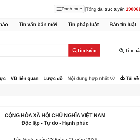
|
Danh mục
Tổng đài trực tuyến
19006
hảo
Tin văn bản mới
Tin pháp luật
Bản tin luật
Tìm kiếm
Tìm nâ
lực
VB liên quan
Lược đồ
Nội dung hợp nhất
Tải về
CỘNG HÒA XÃ HỘI CHỦ NGHĨA VIỆT NAM
Độc lập - Tự do - Hạnh phúc
________________________
Tây Ninh
, ngày
23
tháng
11
năm 20
23