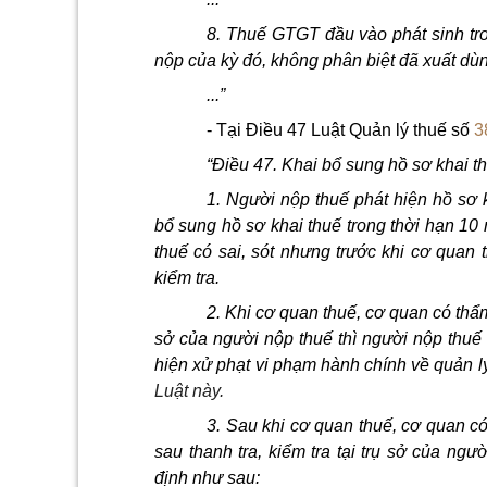
8. Thuế GTGT đầu vào phát sinh tro
nộp của kỳ đó, không phân biệt đã xuất dùn
...”
- Tại Điều 47 Luật Quản lý thuế số
3
“Điều 47. Khai bổ sung hồ sơ khai t
1.
Người nộp thuế phát hiện hồ sơ k
bổ sung hồ sơ khai thuế trong thời hạn 10 
thuế có sai, sót nhưng trước khi cơ quan 
kiểm tra.
2.
Khi cơ quan thuế, cơ quan có thẩm 
sở của người nộp thuế thì người nộp thuế
hiện xử phạt vi phạm hành chính về quản lý
Luật này.
3.
Sau khi cơ quan thuế, cơ quan có
sau thanh tra, kiểm tra tại trụ sở của ng
định như sau: