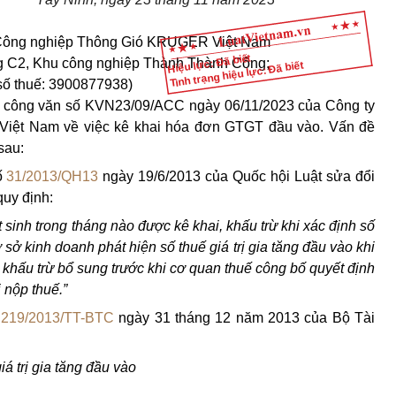
 Công nghiệp Thông Gió KRUGER Việt Nam
Hiệu lực: Đã biết
ng C2, Khu công nghiệp Thành Thành Công;
Tình trạng hiệu lực: Đã biết
ố thuế: 3900877938)
 công văn số KVN23/09/ACC ngày 06/11/2023 của Công ty
ệt Nam về việc kê khai hóa đơn GTGT đầu vào. Vấn đề
sau:
ố
31/2013/QH13
ngày 19/6/2013 của Quốc hội Luật sửa đổi
uy định:
t sinh trong tháng nào được kê khai, khấu trừ khi xác định số
sở kinh doanh phát hiện số thuế giá trị gia tăng đầu vào khi
i, khấu trừ bổ sung trước khi cơ quan thuế công bố quyết định
i nộp thuế.”
ố
219/2013/TT-BTC
ngày 31 tháng 12 năm 2013 của Bộ Tài
iá trị gia tăng đầu vào