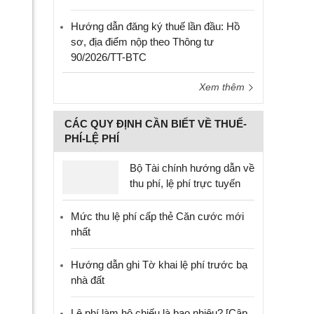
Hướng dẫn đăng ký thuế lần đầu: Hồ
sơ, địa điểm nộp theo Thông tư
90/2026/TT-BTC
Xem thêm
CÁC QUY ĐỊNH CẦN BIẾT VỀ THUẾ-
PHÍ-LỆ PHÍ
Bộ Tài chính hướng dẫn về
thu phí, lệ phí trực tuyến
Mức thu lệ phí cấp thẻ Căn cước mới
nhất
Hướng dẫn ghi Tờ khai lệ phí trước bạ
nhà đất
Lệ phí làm hộ chiếu là bao nhiêu? [Cập