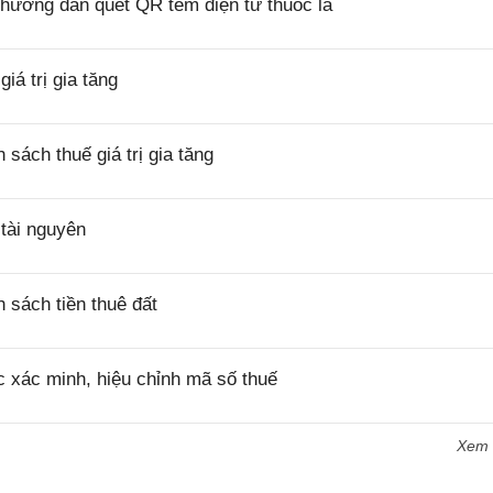
hướng dẫn quét QR tem điện tử thuốc lá
á trị gia tăng
ách thuế giá trị gia tăng
tài nguyên
sách tiền thuê đất
 xác minh, hiệu chỉnh mã số thuế
Xem