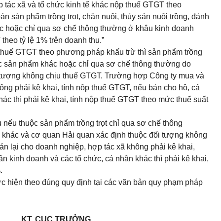
 tác xã và tổ chức kinh tế khác nộp thuế GTGT theo
án sản phẩm trồng trọt, chăn nuôi, thủy sản nuôi trồng, đánh
c hoặc chỉ qua sơ chế thông thường ở khâu kinh doanh
theo tỷ lệ 1% trên doanh thu.”
 thuế GTGT theo phương pháp khấu trừ thì sản phẩm trồng
c sản phẩm khác hoặc chỉ qua sơ chế thông thường
do
ối tượng không chịu thuế GTGT. Trường hợp Công ty mua và
ông phải kê khai, tính nộp thuế GTGT
, nếu bán cho
hộ, cá
ác thì phải kê khai, tính nộp thuế GTGT theo mức thuế suất
nếu thuộc sản phẩm trồng trọt chỉ qua sơ chế thông
khác và cơ quan Hải quan xác định thuộc đối tượng không
án lại cho doanh nghiệp, hợp tác xã
không phải kê khai,
ân kinh doanh và các tổ chức, cá nhân khác thì phải kê khai,
%
.
ực hiện theo đúng quy định tại các văn bản quy phạm pháp
KT. CỤC TRƯỞNG