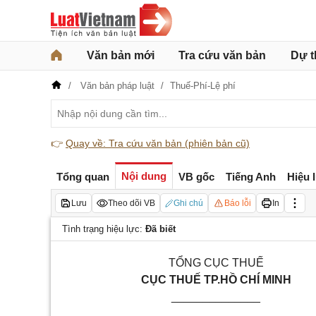
Văn bản mới
Tra cứu văn bản
Dự t
Văn bản pháp luật
Thuế-Phí-Lệ phí
👉
Quay về: Tra cứu văn bản (phiên bản cũ)
Nội dung
Tổng quan
VB gốc
Tiếng Anh
Hiệu 
Lưu
Theo dõi VB
Ghi chú
Báo lỗi
In
Tình trạng hiệu lực:
Đã biết
TỔNG CỤC THUẾ
CỤC THUẾ TP.HỒ CHÍ MINH
______________