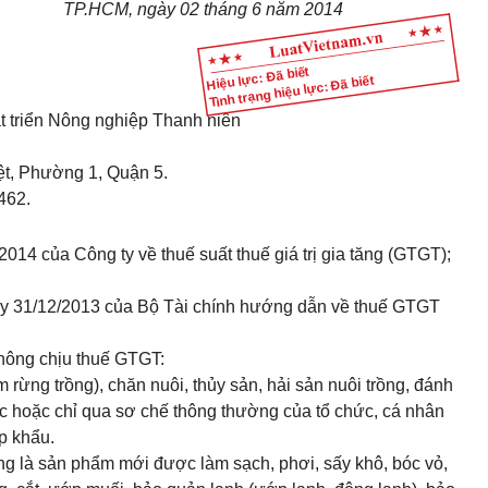
TP.HCM, ngày 02 tháng 6 năm 2014
Hiệu lực: Đã biết
Tình trạng hiệu lực: Đã biết
t triển Nông nghiệp Thanh niên
ệt, Phường 1, Quận 5.
462.
14 của Công ty về thuế suất thuế giá trị gia tăng (GTGT);
y 31/12/2013 của Bộ Tài chính hướng dẫn về thuế GTGT
hông chịu thuế GTGT:
 rừng trồng), chăn nuôi, thủy sản, hải sản nuôi trồng, đánh
c hoặc chỉ qua sơ chế thông thường của tổ chức, cá nhân
p khẩu.
 là sản phẩm mới được làm sạch, phơi, sấy khô, bóc vỏ,