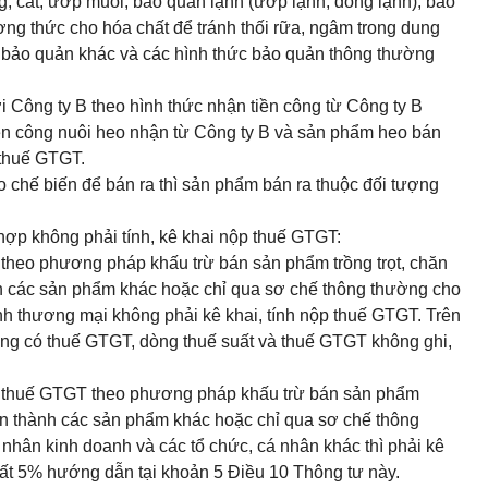
ng, cắt, ướp muối, bảo quản lạnh (ướp lạnh, đông lạnh),
bảo
ng thức cho hóa chất để tránh thối rữa, ngâm trong dung
 bảo quản khác
và các hình thức bảo quản thông thường
i Công ty B theo hình thức nhận tiền công từ Công ty B
iền công nuôi heo nhận từ Công ty B và sản phẩm heo bán
 thuế GTGT.
chế biến để bán ra thì sản phẩm bán ra thuộc đối tượng
hợp không phải tính, kê khai nộp thuế GTGT:
 theo phương pháp khấu trừ bán s
ản phẩm trồng trọt, chăn
h các sản phẩm khác hoặc chỉ qua sơ chế thông thường cho
h thương mại không phải kê khai, tính nộp thuế GTGT. Trên
ông có thuế GTGT, dòng thuế suất và thuế GTGT không ghi,
p thuế GTGT theo phương pháp khấu trừ bán sản phẩm
iến thành các sản phẩm khác hoặc chỉ qua sơ chế thông
nhân kinh doanh và các tổ chức, cá nhân khác thì phải kê
uất 5% hướng dẫn tại khoản 5 Điều 10 Thông tư này.