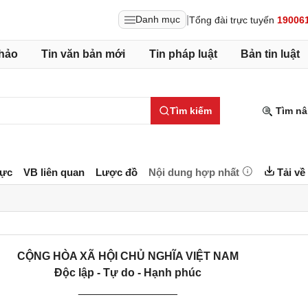
|
Danh mục
Tổng đài trực tuyến
19006
hảo
Tin văn bản mới
Tin pháp luật
Bản tin luật
Tìm kiếm
Tìm nâ
lực
VB liên quan
Lược đồ
Nội dung hợp nhất
Tải về
CỘNG HÒA XÃ HỘI CHỦ NGHĨA VIỆT NAM
Độc lập - Tự do - Hạnh phúc
________________