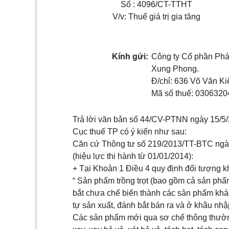
Số : 4096/CT-TTHT
V/v: Thuế giá trị gia tăng
Kính gửi:
Công ty Cổ phần Phá
Xung Phong.
Đ/chỉ: 636 Võ Văn Ki
Mã số thuế: 0306320
Trả lời văn bản số 44/CV-PTNN ngày 15/5/20
Cục thuế TP có ý kiến như sau:
Căn cứ Thông tư số 219/2013/TT-BTC ngà
(hiệu lực thi hành từ 01/01/2014):
+ Tại Khoản 1 Điều 4 quy định đ
ối tượng k
“ Sản phẩm trồng trọt (bao gồm cả sản phẩm
bắt chưa chế biến thành các sản phẩm khá
tự sản xuất, đánh bắt bán ra và ở khâu nhậ
Các sản phẩm mới qua sơ chế thông thường