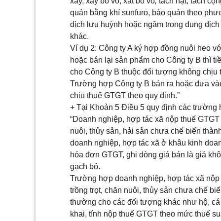
xay,
xay bỏ vỏ, xát bỏ vỏ
,
tách hạt, tách cọ
quản bằng khí sunfuro, bảo quản theo phươ
dịch lưu huỳnh hoặc ngâm trong dung dịch
khác.
Ví dụ 2:
Công ty A ký hợp đồng nuôi heo vớ
hoặc bán lại sản phẩm cho Công ty B thì t
cho Công ty B thuộc đối tượng không chịu
Trường hợp Công ty B bán ra hoặc đưa vào 
chịu thuế GTGT theo quy định.
”
+ Tại Khoản 5 Điều 5 quy định các trường 
“
Doanh nghiệp, hợp tác xã nộp thuế GTGT
nuôi, thủy sản
, hải sản
chưa chế biến thàn
doanh nghiệp, hợp tác xã
ở khâu kinh doan
hóa đơn GTGT, ghi dòng giá bán là giá kh
gạch bỏ.
Trường hợp doanh nghiệp, hợp tác xã nộ
trồng trọt, chăn nuôi, thủy sản chưa chế b
thường
cho các đối tượng khác như hộ, cá 
khai, tính nộp thuế GTGT theo mức thuế s