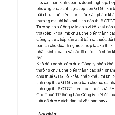
Hộ, cá nhân kinh doanh, doanh nghiệp, hợp
phương pháp tính trực tiếp trên GTGT khi b
bắt chưa chế biến thành các sản phẩm khá
thương mại thì kê khai, tính nộp thuế GTGT 
Trường hợp Công ty là đơn vị kê khai nộp
trọt (bắp, khoai mì)
chưa chế biến thành cá
Công ty trực tiếp sản xuất bán ra thuộc đ
bán lại cho doanh nghiệp, hợp tác xã thì
kh
nhân kinh doanh và các tổ chức, cá nhân kh
5%
.
Khô đậu nành, cám dừa Công ty nhập khẩu 
thường chưa chế biến thành các sản phẩm 
chịu thuế GTGT ở khâu nhập khẩu thì khi b
tính nộp thuế GTGT
, nếu bán cho
hộ, cá nh
tính nộp thuế GTGT theo mức thuế suất 5
Cục Thuế TP thông báo Công ty biết để th
luật đã được trích dẫn tại văn bản này./.
Nơi nhận: