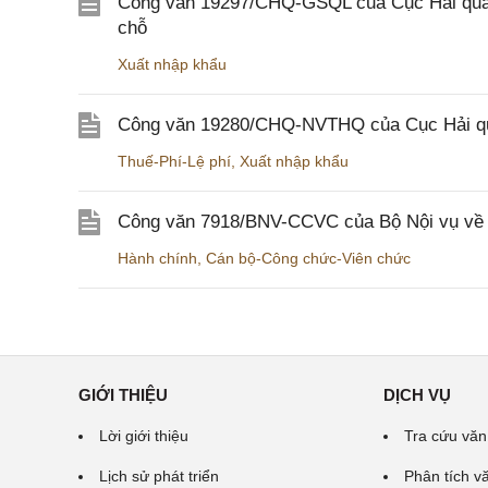
Công văn 19297/CHQ-GSQL của Cục Hải quan v
chỗ
Xuất nhập khẩu
Công văn 19280/CHQ-NVTHQ của Cục Hải quan 
Thuế-Phí-Lệ phí
,
Xuất nhập khẩu
Công văn 7918/BNV-CCVC của Bộ Nội vụ về v
Hành chính
,
Cán bộ-Công chức-Viên chức
GIỚI THIỆU
DỊCH VỤ
Lời giới thiệu
Tra cứu văn
Lịch sử phát triển
Phân tích v