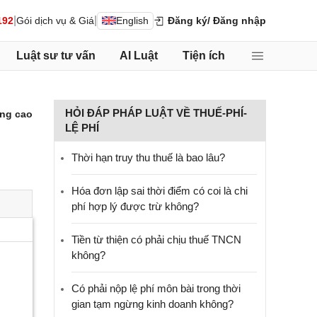
|
|
192
Gói dịch vụ & Giá
English
Đăng ký
/ Đăng nhập
Luật sư tư vấn
AI Luật
Tiện ích
HỎI ĐÁP PHÁP LUẬT VỀ THUẾ-PHÍ-
ng cao
LỆ PHÍ
Thời hạn truy thu thuế là bao lâu?
Hóa đơn lập sai thời điểm có coi là chi
phí hợp lý được trừ không?
Tiền từ thiện có phải chịu thuế TNCN
không?
Có phải nộp lệ phí môn bài trong thời
gian tạm ngừng kinh doanh không?