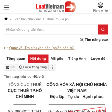
Đăng nhập
Văn bản pháp luật
Thuế-Phí-Lệ phí
Tìm nâng cao
👉
Quay về: Tra cứu văn bản (phiên bản cũ)
Tổng quan
Nội dung
VB gốc
Tiếng Anh
Lược đồ
Lưu
Tìm từ trong trang
Tình trạng hiệu lực:
Đã biết
TỔNG CỤC THUẾ
CỘNG HÒA XÃ HỘI CHỦ NGHĨA
CỤC THUẾ TP.HỒ
VIỆT NAM
CHÍ MINH
Độc lập - Tự do - Hạnh phúc
__________
_________________________
Số: 3903/CT-TTHT
Thành phố Hồ Chí Minh, ngày 28