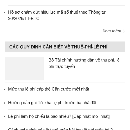
Hồ sơ chấm dứt hiệu lực mã số thuế theo Thông tư
90/2026/TT-BTC
Xem thêm
CÁC QUY ĐỊNH CẦN BIẾT VỀ THUẾ-PHÍ-LỆ PHÍ
Bộ Tài chính hướng dẫn về thu phí, lệ
phí trực tuyến
Mức thu lệ phí cấp thẻ Căn cước mới nhất
Hướng dẫn ghi Tờ khai lệ phí trước bạ nhà đất
Lệ phí làm hộ chiếu là bao nhiêu? [Cập nhật mới nhất]
Cách gọi chính xác là thuế môn bài hay lệ phí môn bài?