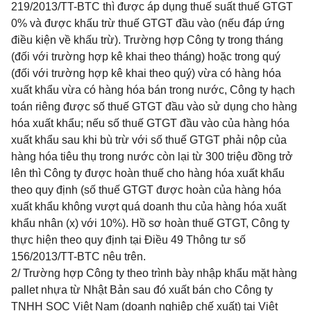
219/2013/TT-BTC thì được áp dụng thuế suất thuế GTGT
0% và được khấu trừ thuế GTGT đầu vào (nếu đáp ứng
điều kiện về khấu trừ). Trường hợp Công ty trong tháng
(đối với trường hợp kê khai theo tháng) hoặc trong quý
(đối với trường hợp kê khai theo quý) vừa có hàng hóa
xuất khẩu vừa có hàng hóa bán trong nước, Công ty hạch
toán riêng được số thuế GTGT đầu vào sử dụng cho hàng
hóa xuất khẩu; nếu số thuế GTGT đầu vào của hàng hóa
xuất khẩu sau khi bù trừ với số thuế GTGT phải nộp của
hàng hóa tiêu thụ trong nước còn lại từ 300 triệu đồng trở
lên thì Công ty được hoàn thuế cho hàng hóa xuất khẩu
theo quy định (số thuế GTGT được hoàn của hàng hóa
xuất khẩu không vượt quá doanh thu của hàng hóa xuất
khẩu nhân (x) với 10%). Hồ sơ hoàn thuế GTGT, Công ty
thực hiện theo quy định tại Điều 49 Thông tư số
156/2013/TT-BTC nêu trên.
2/ Trường hợp Công ty theo trình bày nhập khẩu mặt hàng
pallet nhựa từ Nhật Bản sau đó xuất bán cho Công ty
TNHH SOC Việt Nam (doanh nghiệp chế xuất) tại Việt