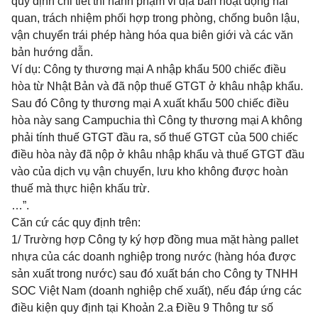
quy định chi tiết thi hành phạm vi địa bàn hoạt động hải
quan, trách nhiệm phối hợp trong phòng, chống buôn lậu,
vận chuyển trái phép hàng hóa qua biên giới và các văn
bản hướng dẫn.
Ví dụ: Công ty thương mại A nhập khẩu 500 chiếc điều
hòa từ Nhật Bản và đã nộp thuế GTGT ở khâu nhập khẩu.
Sau đó Công ty thương mại A xuất khẩu 500 chiếc điều
hòa này sang Campuchia thì Công ty thương mại A không
phải tính thuế GTGT đầu ra, số thuế GTGT của 500 chiếc
điều hòa này đã nộp ở khâu nhập khẩu và thuế GTGT đầu
vào của dịch vụ vận chuyển, lưu kho không được hoàn
thuế mà thực hiện khấu trừ.
…”.
Căn cứ các quy định trên:
1/ Trường hợp Công ty ký hợp đồng mua mặt hàng pallet
nhựa của các doanh nghiệp trong nước (hàng hóa được
sản xuất trong nước) sau đó xuất bán cho Công ty TNHH
SOC Việt Nam (doanh nghiệp chế xuất), nếu đáp ứng các
điều kiện quy định tại Khoản 2.a Điều 9 Thông tư số