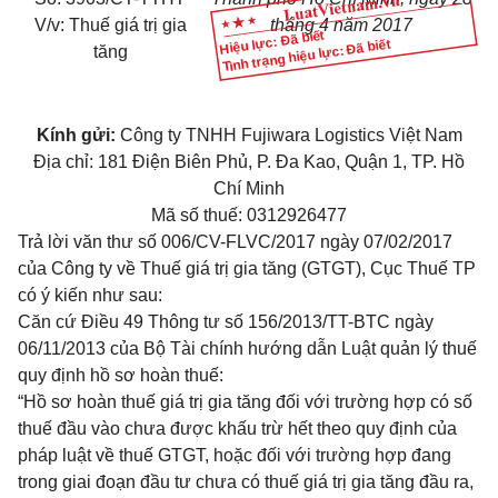
V/v: Thuế giá trị gia
tháng 4 năm 2017
Hiệu lực: Đã biết
Tình trạng hiệu lực: Đã biết
tăng
Kính gửi:
Công ty TNHH Fujiwara Logistics Việt Nam
Địa chỉ: 181 Điện Biên Phủ, P. Đa Kao, Quận 1, TP. Hồ
Chí Minh
Mã số thuế: 0312926477
Trả lời văn thư số 006/CV-FLVC/2017 ngày 07/02/2017
của Công ty về Thuế giá trị gia tăng (GTGT), Cục Thuế TP
có ý kiến như sau:
Căn cứ Điều 49 Thông tư số 156/2013/TT-BTC ngày
06/11/2013 của Bộ Tài chính hướng dẫn Luật quản lý thuế
quy định hồ sơ hoàn thuế:
“Hồ sơ hoàn thuế giá trị gia tăng đối với trường hợp có số
thuế đầu vào chưa được khấu trừ hết theo quy định của
pháp luật về thuế GTGT, hoặc đối với trường hợp đang
trong giai đoạn đầu tư chưa có thuế giá trị gia tăng đầu ra,