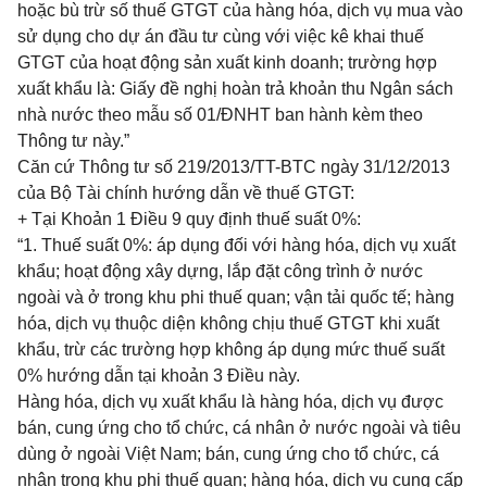
hoặc bù trừ số thuế GTGT của hàng hóa, dịch vụ mua vào
sử dụng cho dự án đầu tư cùng với việc kê khai thuế
GTGT của hoạt động sản xuất kinh doanh; trường hợp
xuất khẩu là: Giấy đề nghị hoàn trả khoản thu Ngân sách
nhà nước theo mẫu số 01/ĐNHT ban hành kèm theo
Thông tư này.”
Căn cứ Thông tư số 219/2013/TT-BTC ngày 31/12/2013
của Bộ Tài chính hướng dẫn về thuế GTGT:
+ Tại Khoản 1 Điều 9 quy định thuế suất 0%:
“1. Thuế suất 0%: áp dụng đối với hàng hóa, dịch vụ xuất
khẩu; hoạt động xây dựng, lắp đặt công trình ở nước
ngoài và ở trong khu phi thuế quan; vận tải quốc tế; hàng
hóa, dịch vụ thuộc diện không chịu thuế GTGT khi xuất
khẩu, trừ các trường hợp không áp dụng mức thuế suất
0% hướng dẫn tại khoản 3 Điều này.
Hàng hóa, dịch vụ xuất khẩu là hàng hóa, dịch vụ được
bán, cung ứng cho tổ chức, cá nhân ở nước ngoài và tiêu
dùng ở ngoài Việt Nam; bán, cung ứng cho tổ chức, cá
nhân trong khu phi thuế quan; hàng hóa, dịch vụ cung cấp