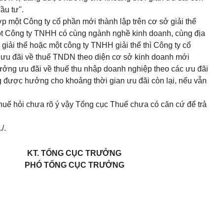
u tư''.
 một Công ty cổ phần mới thành lập trên cơ sở giải thể
ột Công ty TNHH có cùng ngành nghề kinh doanh, cùng địa
giải thể hoặc một công ty TNHH giải thể thì Công ty cổ
ưu đãi về thuế TNDN theo diện cơ sở kinh doanh mới
hưởng ưu đãi về thuế thu nhập doanh nghiệp theo các ưu đãi
g được hưởng cho khoảng thời gian ưu đãi còn lại, nếu vẫn
huế hỏi chưa rõ ý vậy Tổng cục Thuế chưa có căn cứ để trả
/.
KT. TỔNG CỤC TRƯỞNG
PHÓ TỔNG CỤC TRƯỞNG