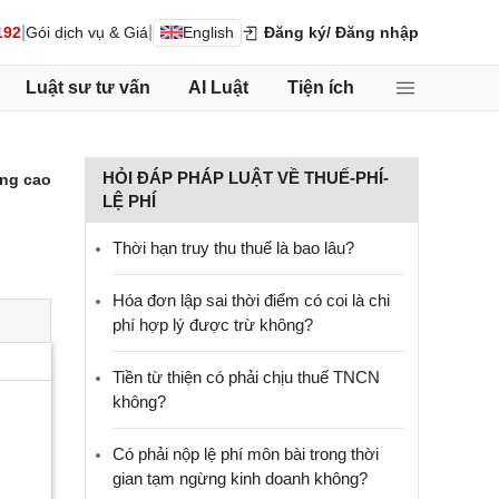
|
|
192
Gói dịch vụ & Giá
English
Đăng ký
/ Đăng nhập
Luật sư tư vấn
AI Luật
Tiện ích
HỎI ĐÁP PHÁP LUẬT VỀ THUẾ-PHÍ-
ng cao
LỆ PHÍ
Thời hạn truy thu thuế là bao lâu?
Hóa đơn lập sai thời điểm có coi là chi
phí hợp lý được trừ không?
Tiền từ thiện có phải chịu thuế TNCN
không?
Có phải nộp lệ phí môn bài trong thời
gian tạm ngừng kinh doanh không?