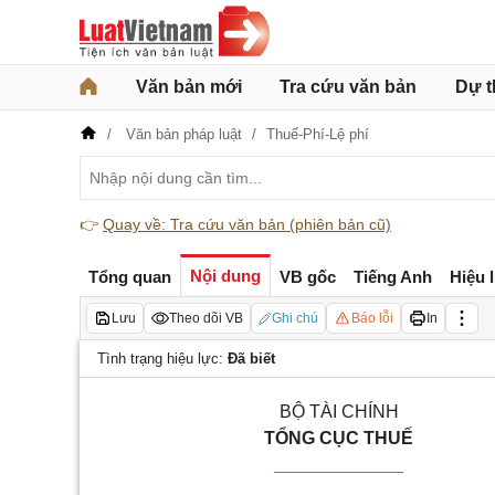
Văn bản mới
Tra cứu văn bản
Dự t
Văn bản pháp luật
Thuế-Phí-Lệ phí
👉
Quay về: Tra cứu văn bản (phiên bản cũ)
Nội dung
Tổng quan
VB gốc
Tiếng Anh
Hiệu 
Lưu
Theo dõi VB
Ghi chú
Báo lỗi
In
Tình trạng hiệu lực:
Đã biết
BỘ TÀI CHÍNH
TỔNG CỤC THUẾ
_____________