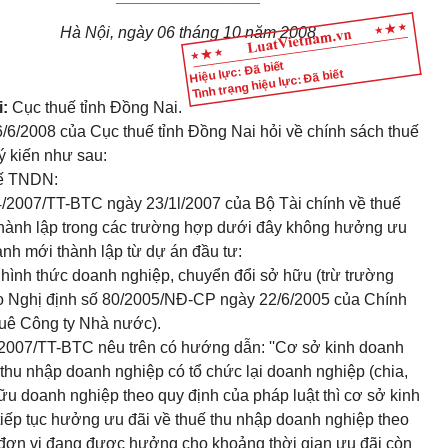
Hà Nội, ngày 06 tháng 10 năm 2008
Hiệu lực: Đã biết
Tình trạng hiệu lực: Đã biết
:
Cục thuế tỉnh Đồng Nai.
/6/2008 của Cục thuế tỉnh Đồng Nai hỏi về chính sách thuế
ý kiến như sau:
uế TNDN:
34/2007/TT-BTC
ngày 23/1l/2007 của Bộ Tài chính về thuế
hành lập trong các trường hợp dưới đây không hưởng ưu
nh mới thành lập từ dự án đầu tư:
hình thức doanh nghiệp, chuyển đổi sở hữu (trừ trường
o Nghị định số 80/2005/NĐ-CP ngày 22/6/2005 của Chính
huê Công ty Nhà nước).
4/2007/TT-BTC
nêu trên có hướng dẫn: ''Cơ sở kinh doanh
thu nhập doanh nghiệp có tổ chức lại doanh nghiệp (chia,
ữu doanh nghiệp theo quy định của pháp luật thì cơ sở kinh
 tiếp tục hưởng ưu đãi về thuế thu nhập doanh nghiệp theo
 đơn vị đang được hưởng cho khoảng thời gian ưu đãi còn