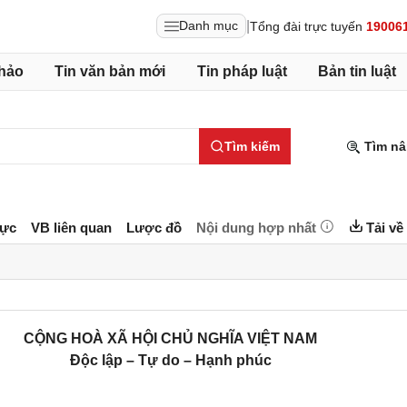
|
Danh mục
Tổng đài trực tuyến
19006
hảo
Tin văn bản mới
Tin pháp luật
Bản tin luật
Tìm kiếm
Tìm nâ
lực
VB liên quan
Lược đồ
Nội dung hợp nhất
Tải về
CỘNG HOÀ XÃ HỘI CHỦ NGHĨA VIỆT NAM
Độc lập – Tự do – Hạnh phúc
________________