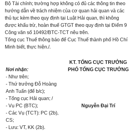
Bộ Tài chính; trường hợp không có đủ các thông tin theo
hướng dẫn về trách nhiệm của cơ quan hải quan và các
thủ tục kèm theo quy định tại Luật Hải quan, th
ì
không
được khấu trừ, hoàn thuế GTGT theo quy định tại
Điểm 9
Công
văn
số 10492/BTC-TCT
nêu trên.
Tổng cục Thuế thông báo để Cục Thuế thành phố Hồ Chí
Minh biết, thực hiện./.
KT. TỔNG CỤC TRƯỞNG
Nơi nhận:
PHÓ TỔNG CỤC TRƯỞNG
-
Như trên;
-
Thứ trưởng Đỗ Hoàng
Anh Tuấn (để b/c);
-
T
ổ
ng cục Hải quan; /
-
Vụ PC (BTC);
Nguyễn Đại Trí
-
Các Vụ (TCT): PC (2b),
CS;
-
Lưu: VT, KK (2b).