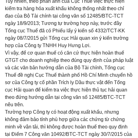
Tuy nhiên, theo phản ánh của Cục Thuế việc thực hiện
kiểm tra hàng hóa xuất khẩu không thống nhất theo chỉ
đạo của Bộ Tài chính tại công văn số 12485/BTC-TCT
ngày 18/9/2013; Tương tự trường hợp này, trước đâ
y
Tổng cục Thuế đã có Phiếu lấy ý kiến số 4332/TCT-KK
ngày 08/7/2015 gửi Tổng cục Hải quan xin ý kiến trường
hợp của Công ty TNHH Huy Hưng Lợi.
Vì vậy, để cơ quan thuế có căn cứ thực hiện hoàn thuế
GTGT cho doanh nghiệp theo đúng quy định của pháp luật
và các
văn
bản hướng dẫn của Bộ Tài chính, Tổng cục
Thuế đề nghị Cục Thuế thành phố Hồ Chí Minh chu
y
ển hồ
sơ của Công ty cổ phần Trích ly Dầu thực vật đến Tổng
cục Hải quan để kiểm tra việc thực hiện thủ tục hải quan
theo đứng hướng dẫn tại công văn số 12485/BTC-TCT
nêu trên.
Trường hợp Công ty có hoạt động xuất khẩu, nhưng
không đảm bảo tính phù hợp giữa các chứng từ chứng
minh về vận tải, thì không được hoàn thuế theo quy định
tại
Điểm 7 Công văn 10492/BTC-TCT
ngày 30/7/2015 của