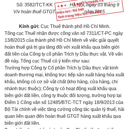
Số:
3582/TCT-KK
Hà Nội
, ngày
03
tháng
9
Hiệu lực: Đã biết
V/v hoàn thuế GTGT.
năm
2015
Tình trạng hiệu lực: Đã biết
Kính gửi:
Cục Thuế thành phố Hồ Chí Minh.
Tổ
ng cục Thuế nhận được
công
văn số 7311/CT-PC ngày
13/8/2015 của
thành phố Hồ Chí Minh
về
việc giải quyết
hoàn
thuế
giá trị gia tăng đối với xuất khẩu qua biên giới
đất liền của Công ty cổ phần Trích ly D
ầ
u thực vật.
V
ề vấn
đề này, Tổng cục Thuế có ý kiến như sau:
Trường hợp
Công
ty
C
ổ phần Trích ly Dầu thực vật kinh
doanh thương mại, không trực tiếp sản xuất hàng
hóa
xuất
khẩu, không có cơ sở vật chất (kho hàng, cửa hàng, chi
nhánh trực thuộc); Công ty có hoạt động xuất khẩu qua
biên giới đất liền, công ty thuộc đối tượng, trường hợp tại
Điểm 1 Công văn số 12485/BTC-TCT
ngày 18/9/2013 của
Bộ Tài chính về việc tăng cường c
ô
ng tác quản lý thuế, hải
quan liên quan đến hoàn thuế GTGT hàng xuất khẩu qua
biên giới đất liền.