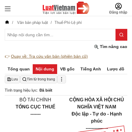
Đăng nhập
Văn bản pháp luật
Thuế-Phí-Lệ phí
Tìm nâng cao
👉
Quay về: Tra cứu văn bản (phiên bản cũ)
Tổng quan
Nội dung
VB gốc
Tiếng Anh
Lược đồ
Lưu
Tìm từ trong trang
Tình trạng hiệu lực:
Đã biết
BỘ TÀI CHÍNH
CỘNG HÒA XÃ HỘI CHỦ
TỔNG CỤC THUẾ
NGHĨA VIỆT NAM
-------
Độc lập - Tự do - Hạnh
phúc
---------------