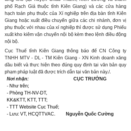
phố Rạch Giá thuộc tỉnh Kiên Giang) và các cửa hàng
hạch toán phụ thuộc của Xí nghiệp trên địa bàn tỉnh Kiên
Giang hoặc xuất điều chuyển giữa các chi nhánh, đơn vị
phụ thuộc với nhau của xí nghiệp thì được sử dụng Phiếu
xuất kho kiêm vận chuyển nội bộ kèm theo lệnh điều động
nội bộ.
Cục Thuế tỉnh Kiên Giang thông báo để CN Công ty
TNHH MTV - DL - TM Kiên Giang - XN Kinh doanh xăng
dầu biết và thực hiện theo đúng quy định tại văn bản quy
phạm pháp luật đã được trích dẫn tại văn bản này./.
Nơi nhận:
CỤC TRƯỞNG
-
Như trên;
- Phòng
TH-NV-DT,
KK&KTT, KTT, TTT;
- TTT Website Cục Thuế;
- Lưu: VT,
HCQTTVAC
.
Nguyễn Quốc Cường