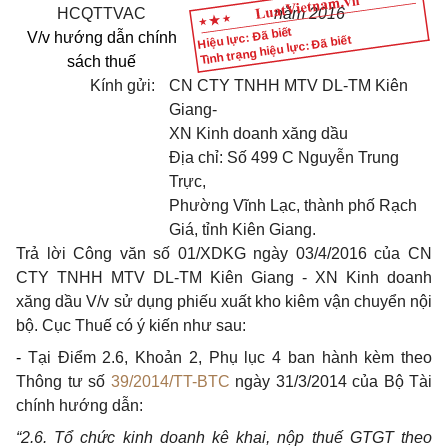
HCQTTVAC
năm 20
16
Hiệu lực: Đã biết
V/v hướng dẫn chính
Tình trạng hiệu lực: Đã biết
sách thuế
Kính gửi:
CN CTY TNHH MTV DL-TM Kiên
Giang-
XN Kinh doanh xăng dầu
Địa chỉ: Số 499 C Nguyễn Trung
Trực,
Phường Vĩnh Lạc, thành phố Rạch
Giá, tỉnh Kiên Giang.
Trả lời Công văn số 01/XDKG ngày 03/4/2016 của CN
CTY TNHH MTV DL-TM Kiên Giang - XN Kinh doanh
xăng dầu V/v sử dụng phiếu xuất kho kiêm vận chuyển nội
bộ. Cục Thuế có ý kiến như sau:
-
Tại Điểm 2.6, Khoản 2, Phụ lục 4 ban hành kèm theo
Thông tư số
39/2014/TT-BTC
ngày 31/3/2014 của Bộ Tài
chính hướng dẫn:
“2.6. Tổ chức kinh doanh kê khai, nộp thuế GTGT theo