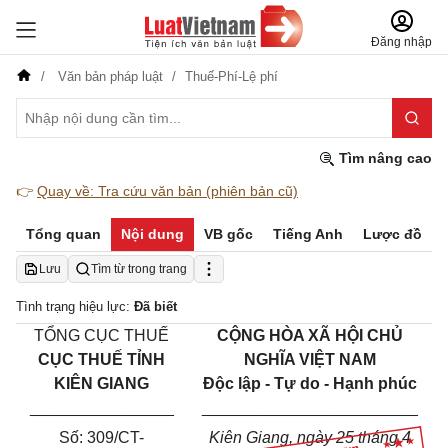
Đăng nhập
Văn bản pháp luật
Thuế-Phí-Lệ phí
Tìm nâng cao
👉
Quay về: Tra cứu văn bản (phiên bản cũ)
Tổng quan
Nội dung
VB gốc
Tiếng Anh
Lược đồ
Lưu
Tìm từ trong trang
Tình trạng hiệu lực:
Đã biết
TỔNG CỤC THUẾ
CỘNG HÒA XÃ HỘI CHỦ
CỤC THUẾ TỈNH
NGHĨA VIỆT NAM
KIÊN GIANG
Độc lập - Tự do - Hạnh phúc
________________
________________________
Số:
309/CT-
Kiên Giang
, ngày
25
tháng
4