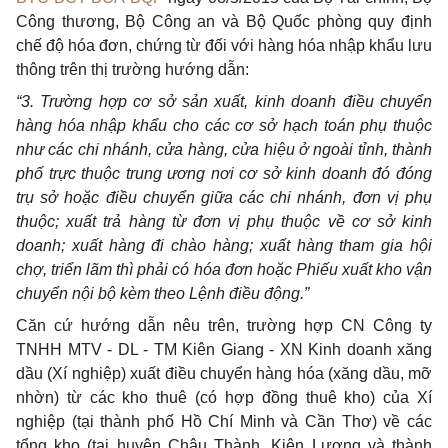
Công thương, Bộ Công an và Bộ Quốc phòng quy định
chế độ hóa đơn, chứng từ đối với hàng hóa nhập khẩu lưu
thông trên thị trường hướng dẫn:
“3. Trường hợp cơ sở sản xuất, kinh doanh điều chuyển
hàng hóa nhập khẩu cho các cơ sở hạch toán phụ thuộc
như các chi nhánh, cửa hàng, cửa hiệu ở ngoài tỉnh, thành
phố trực thuộc trung ương nơi cơ sở kinh doanh đó đóng
trụ sở hoặc điều chuyển giữa các chi nhánh, đơn vị phụ
thuộc; xuất trả hàng từ đơn vị phụ thuộc về cơ sở kinh
doanh; xuất hàng đi chào hàng; xuất hàng tham gia hội
chợ, triển lãm thì phải có hóa đơn hoặc Phiếu xuất kho vận
chuyển nội bộ kèm theo Lệnh điều động.”
Căn cứ hướng dẫn nêu trên, trường hợp CN Công ty
TNHH MTV - DL - TM Kiên Giang - XN Kinh doanh xăng
dầu (Xí nghiệp) xuất điều chuyển hàng hóa (xăng dầu, mỡ
nhờn) từ các kho thuê (có hợp đồng thuê kho) của Xí
nghiệp (tại thành phố Hồ Chí Minh và Cần Thơ) về các
tổng kho (tại huyện Châu Thành, Kiên Lương và thành