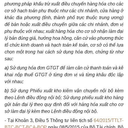
phương pháp khấu trừ xuất điều chuyển hàng hóa cho các
cơ sở hạch toán phụ thuộc như các chi nhánh, cửa hàng ở
khác địa phương (tỉnh, thành phố trực thuộc trung ương)
để bán hoặc xuất điều chuyển giữa các chi nhánh, đơn vị
phụ thuộc với nhau; xuất hàng hóa cho cơ sở nhận làm đại
lý bán đúng giá, hưởng hoa hồng, căn cứ vào phương thức
tổ chức kinh doanh và hạch toán kế toán, cơ sở có thể lựa
chọn một trong hai cách sử dụng hóa đơn, chứng từ như
sau:
a)
Sử dụng hóa đơn GTGT để làm căn cứ thanh toán và kê
khai nộp thuế GTGT ở từng đơn vị và từng khâu độc lập
với nhau;
b)
Sử dụng Phiếu xuất kho kiêm vận chuyển nội bộ kèm
theo Lệnh điều động nội bộ; Sử dụng phiếu xuất kho hàng
gửi bán đại lý theo quy định đối với hàng hóa xuất cho cơ
sở làm đại lý kèm theo Lệnh điều động nội bộ.
-
Tại Khoản 3, Điều 5 Thông tư liên tịch số
64/2015/TTLT-
BTC-BCT-BCA-BQP
ngày 08/5/2015 của Bộ Tài chính, Bộ