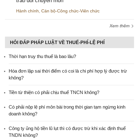
trao đổi chuyên môn
Hành chính
,
Cán bộ-Công chức-Viên chức
Xem thêm
HỎI ĐÁP PHÁP LUẬT VỀ THUẾ-PHÍ-LỆ PHÍ
Thời hạn truy thu thuế là bao lâu?
Hóa đơn lập sai thời điểm có coi là chi phí hợp lý được trừ
không?
Tiền từ thiện có phải chịu thuế TNCN không?
Có phải nộp lệ phí môn bài trong thời gian tạm ngừng kinh
doanh không?
Công ty ủng hộ tiền lũ lụt thì có được trừ khi xác định thuế
TNDN không?