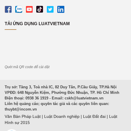
TẢI ỨNG DỤNG LUATVIETNAM
Quét mã QR code để cài đặt
Trụ sở: Tầng 3, Toà nhà IC, 82 Duy Tân, P.Cầu Giấy, TP.Hà Nội
VPĐD: 648 Nguyễn Kiệm, Phường Đức Nhuận, TP. Hồ Chí Minh
Điện thoại: 0938 36 1919 - Email:
cskh@luatvietnam.vn
Liên hệ quảng cáo; quyền tác giả và các quyền liên quan:
thuybt@incom.vn
Văn Bản Pháp Luật
|
Luật Doanh nghiệp
|
Luật Đất đai
|
Luật
Hình sự 2015