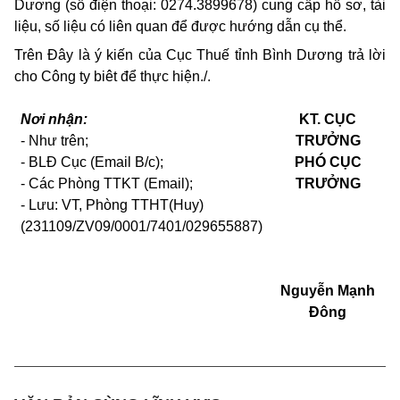
Dương (số điện thoại: 0274.3899678) cung cấp hồ sơ, tài
liệu, số liệu có liên quan để được hướng dẫn cụ thể.
Trên Đây là ý kiến của Cục Thuế tỉnh Bình Dương trả lời
cho Công ty biêt để thực hiện./.
Nơi nhận:
KT. CỤC
- Như trên;
TRƯỞNG
- BLĐ Cục (Email B/c);
PHÓ CỤC
- Các Phòng TTKT (Email);
TRƯỞNG
- Lưu: VT, Phòng TTHT(Huy)
(231109/ZV09/0001/7401/029655887)
Nguyễn Mạnh
Đông