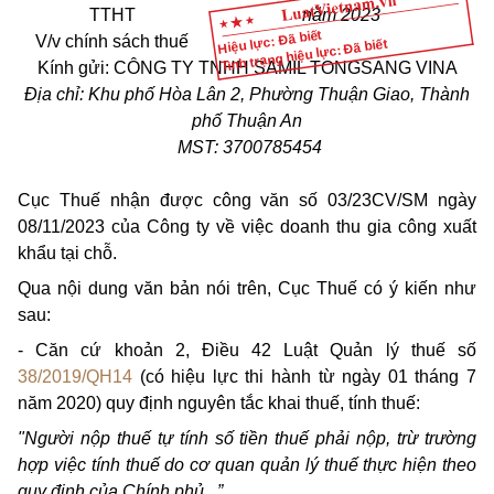
TTHT
năm 2023
Hiệu lực: Đã biết
V/v
chính sách thuế
Tình trạng hiệu lực: Đã biết
Kính gửi: CÔNG TY TNHH SAMIL TONGSANG VINA
Địa chỉ: Khu phố Hòa Lân 2, Phường Thuận Giao, Thành
phố Thuận An
MST: 3700785454
Cục Thuế nhận được công văn số 03/23CV/SM ngày
08/11/2023 của Công ty về việc doanh thu gia công xuất
khẩu tại chỗ.
Qua nội dung văn bản nói trên, Cục Thuế có ý kiến như
sau:
- Căn cứ khoản 2, Điều 42 Luật Quản lý thuế số
38/2019/QH14
(có hiệu lực thi hành từ ngày 01 tháng 7
năm 2020) quy định nguyên tắc khai thuế, tính thuế:
"Người nộp thuế tự tính số tiền thuế phải nộp, trừ trường
hợp việc tính thuế do cơ quan quản lý thuế thực hiện theo
quy định của Chính phủ...”