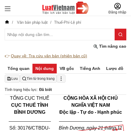
Đăng nhập
Văn bản pháp luật
Thuế-Phí-Lệ phí
Tìm nâng cao
👉
Quay về: Tra cứu văn bản (phiên bản cũ)
Tổng quan
Nội dung
VB gốc
Tiếng Anh
Lược đồ
Lưu
Tìm từ trong trang
Tình trạng hiệu lực:
Đã biết
TỔNG CỤC THUẾ
CỘNG HÒA XÃ HỘI CHỦ
CỤC THUẾ TỈNH
NGHĨA VIỆT NAM
BÌNH DƯƠNG
Độc lập - Tự do - Hạnh phúc
________________
________________________
Số:
30176
/CTBDU-
Bình Dương, ngày 21 tháng 11