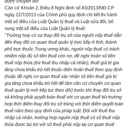
được chuyển đổi "
Căn cứ
Khoản 2, Điều 8 Nghị định số 83/2013/NĐ-CP
ngày 22/7/2013 của Chính phủ quy định chi tiết thi hành
một số điều của Luật Quản lý thuế và Luật sửa đổi, bổ
sung một sô điều của Luật Quản lý thuế:
"Trường hợp có sự thay đổi trụ sở của người nộp thuế dẫn
đến thay đổi cơ quan thuế quản lý trực tiếp ở tỉnh, thành
phố trực thuộc Trung ương khác, người nộp thuế có trách
nhiệm nộp đủ số tiền thuế còn nợ, đề nghị hoàn số tiền
thuế nộp thừa (trừ thuế thu nhập cá nhân), thuế giá trị gia
tăng chưa khấu trừ hết thuộc diện hoàn thuế theo quy định
(hoặc đề nghị cơ quan thuế xác nhận sô tiền thuế giá trị
gia tăng chưa khấu trừ hết để làm căn cứ chuyển cơ quan
thuế quản lý mới tiếp tục theo dõi) trước khi thay đổi trụ sở
và không phải quyết toán thuế với cơ quan thuế trừ trường
hợp thời điểm thay đổi trụ sở trùng với thời điểm quyết toán
thuế năm theo quy định của pháp luật. Đối với thuế thu
nhập cá nhân, trường hợp người nộp thuế có số thuế nộp
thừa được bù trừ với số thuế phải nộp tại cơ quan thuế