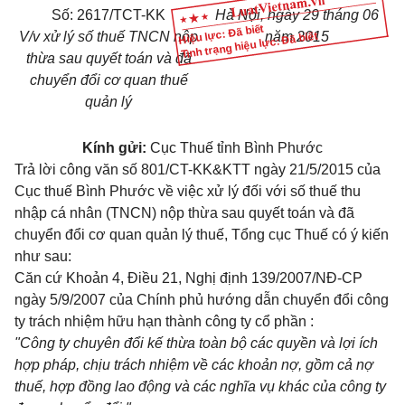
Số: 2617/TCT-KK
Hà Nội, ngày 29 tháng 06
Hiệu lực: Đã biết
V/v xử lý số thuế TNCN nộp
năm 2015
Tình trạng hiệu lực: Đã biết
thừa sau quyết toán và đã
chuyển đổi cơ quan thuế
quản lý
Kính gửi:
Cục Thuế tỉnh Bình Phước
Trả lời công văn số 801/CT-KK&KTT ngày 21/5/2015 của
Cục thuế Bình Phước về việc xử lý đối với số thuế thu
nhập cá nhân (TNCN) nộp thừa sau quyết toán và đã
chuyển đổi cơ quan quản lý thuế, Tổng cục Thuế có ý kiến
như sau:
Căn cứ
Khoản 4, Điều 21, Nghị định 139/2007/NĐ-CP
ngày 5/9/2007 của Chính phủ hướng dẫn chuyển đổi công
ty trách nhiệm hữu hạn thành công ty cổ phần :
"Công ty chuyên đổi kế thừa toàn bộ các quyền và lợi ích
hợp pháp, chịu trách nhiệm về các khoản nợ, gồm cả nợ
thuế, hợp đồng lao động và các nghĩa vụ khác của công ty