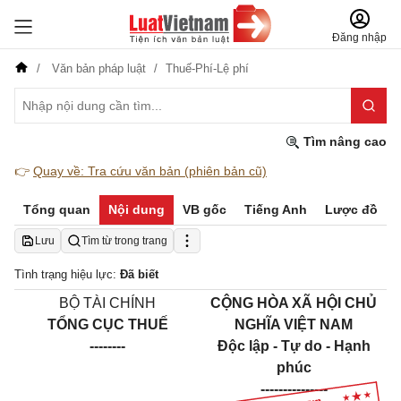
Đăng nhập
Văn bản pháp luật
Thuế-Phí-Lệ phí
Tìm nâng cao
👉
Quay về: Tra cứu văn bản (phiên bản cũ)
Tổng quan
Nội dung
VB gốc
Tiếng Anh
Lược đồ
Lưu
Tìm từ trong trang
Tình trạng hiệu lực:
Đã biết
BỘ TÀI CHÍNH
CỘNG HÒA XÃ HỘI CHỦ
TỔNG CỤC THUẾ
NGHĨA VIỆT NAM
--------
Độc lập - Tự do - Hạnh
phúc
---------------