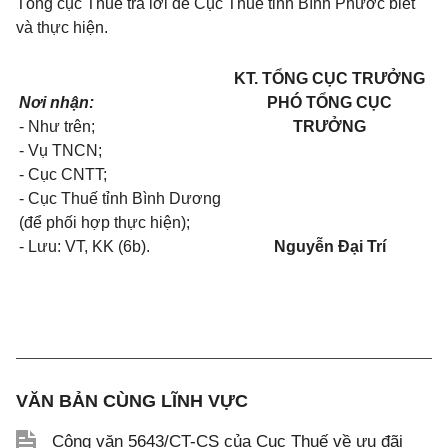
Tổng cục Thuế trả lời để Cục Thuế tỉnh Bình Phước biết
và thực hiện.
KT. TỔNG CỤC TRƯỞNG
Nơi nhận:
PHÓ TỔNG CỤC
- Như trên;
TRƯỞNG
- Vụ TNCN;
- Cục CNTT;
- Cục Thuế tỉnh Bình Dương
(để phối hợp thực hiện);
- Lưu: VT, KK (6b).
Nguyễn Đại Trí
VĂN BẢN CÙNG LĨNH VỰC
Công văn 5643/CT-CS của Cục Thuế về ưu đãi