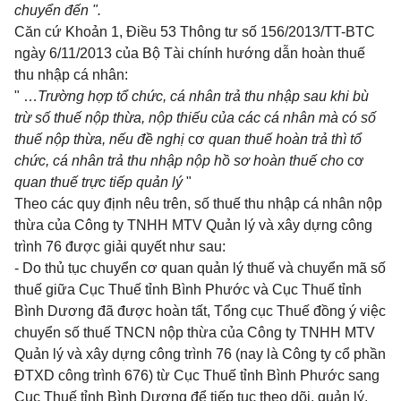
chuyển đến ".
Căn cứ
Khoản 1, Điều 53 Thông tư số 156/2013/TT-BTC
ngày 6/11/2013 của Bộ Tài chính hướng dẫn hoàn thuế
thu nhập cá nhân:
" …
Trường hợp tổ chức, cá nhân trả thu nhập sau khi bù
trừ số thuế nộp thừa, nộp thiếu của các cá nhân mà có số
thuế nộp thừa, nếu đề nghị
cơ
quan thuế hoàn trả thì tổ
chức, cá nhân trả thu nhập nộp hồ sơ hoàn thuế cho
cơ
quan thuế trực tiếp quản lý
"
Theo các quy định nêu trên, số thuế thu nhập cá nhân nộp
thừa của Công ty TNHH MTV Quản lý và xây dựng công
trình 76 được giải quyết như sau:
- Do thủ tục chuyển cơ quan quản lý thuế và chuyển mã số
thuế giữa Cục Thuế tỉnh Bình Phước và Cục Thuế tỉnh
Bình Dương đã được hoàn tất, Tổng cục Thuế đồng ý việc
chuyển số thuế TNCN nộp thừa của Công ty TNHH MTV
Quản lý và xây dựng công trình 76 (nay là Công ty cổ phần
ĐTXD công trình 676) từ Cục Thuế tỉnh Bình Phước sang
Cục Thuế tỉnh Bình Dương để tiếp tục theo dõi, quản lý.