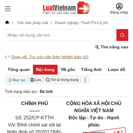
Đăng nhập
Văn bản pháp luật
Doanh nghiệp,
Thuế-Phí-Lệ phí
Tìm nâng cao
👉
Quay về: Tra cứu văn bản (phiên bản cũ)
Tổng quan
Nội dung
VB gốc
Tiếng Anh
Lược đồ
Lưu
Tìm từ trong trang
Mục lục
Tình trạng hiệu lực:
Đã biết
CHÍNH PHỦ
CỘNG HÒA XÃ HỘI CHỦ
-------
NGHĨA VIỆT NAM
Số: 252/CP-KTTH
Độc lập - Tự do - Hạnh
V/v: Đính chính sai sót tại
phúc
Nghị định số 20/2017/NĐ-
---------------