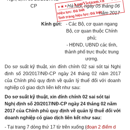
CP
Hà Nội, ngày 05 tháng 06
Hiệu lực: Đã biết
Tình trạng hiệu lực: Đã biết
năm 2017
Kính gửi:
- Các Bộ, cơ quan ngang
Bộ, cơ quan thuộc Chính
phủ;
- HĐND, UBND các tỉnh,
thành phố trực thuộc trung
ương.
Do sơ suất kỹ thuật, xin đính chính 02 sai sót tại Nghị
định số 20/2017/NĐ-CP ngày 24 tháng 02 năm 2017
của Chính phủ quy định về quản lý thuế đối với doanh
nghiệp có giao dịch liên kết như sau:
Do sơ suất kỹ thuật, xin đính chính 02 sai sót tại
Nghị định số 20/2017/NĐ-CP ngày 24 tháng 02 năm
2017 của Chính phủ quy định về quản lý thuế đối với
doanh nghiệp có giao dịch liên kết như sau:
- Tại trang 7 dòng thứ 17 từ trên xuống (
đoạn 2 điểm d