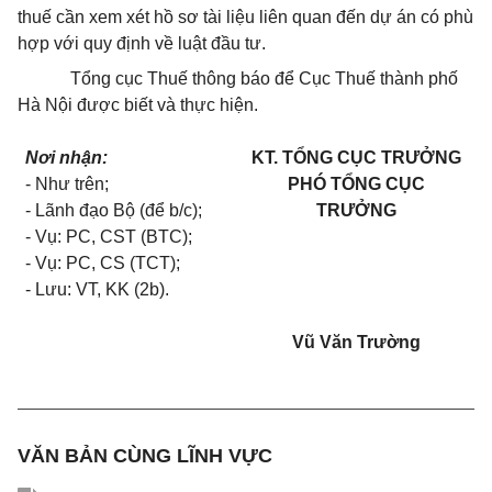
thuế cần xem xét hồ sơ tài liệu liên quan đến dự án có phù
hợp với quy định về luật đầu tư.
Tổng cục Thuế thông báo để Cục Thuế thành phố
Hà Nội được biết và thực hiện.
Nơi nhận:
KT. TỔNG CỤC TRƯỞNG
- Như trên;
PHÓ TỔNG CỤC
- Lãnh đạo Bộ (để b/c);
TRƯỞNG
- Vụ: PC, CST (BTC);
- Vụ: PC, CS (TCT);
- Lưu: VT, KK (2b).
Vũ Văn Trường
VĂN BẢN CÙNG LĨNH VỰC