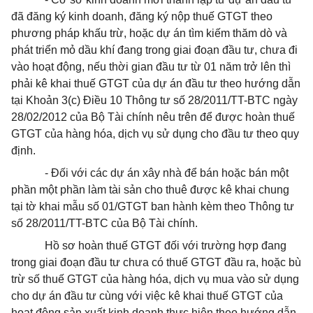
đã đăng ký kinh doanh, đăng ký nộp thuế GTGT theo
phương pháp khấu trừ, hoặc dự án tìm kiếm thăm dò và
phát triển mỏ dầu khí đang trong giai đoạn đầu tư, chưa đi
vào hoạt động, nếu thời gian đầu tư từ 01 năm trở lên thì
phải kê khai thuế GTGT của dự án đầu tư theo hướng dẫn
tại Khoản 3(c) Điều 10 Thông tư số 28/2011/TT-BTC ngày
28/02/2012 của Bộ Tài chính nêu trên để được hoàn thuế
GTGT của hàng hóa, dịch vụ sử dụng cho đầu tư theo quy
định.
- Đối với các dự án xây nhà để bán hoặc bán một
phần một phần làm tài sản cho thuê được kê khai chung
tại tờ khai mẫu số 01/GTGT ban hành kèm theo Thông tư
số 28/2011/TT-BTC của Bộ Tài chính.
Hồ sơ hoàn thuế GTGT đối với trường hợp đang
trong giai đoạn đầu tư chưa có thuế GTGT đầu ra, hoặc bù
trừ số thuế GTGT của hàng hóa, dịch vụ mua vào sử dụng
cho dự án đầu tư cùng với việc kê khai thuế GTGT của
hoạt động sản xuất kinh doanh thực hiện theo hướng dẫn