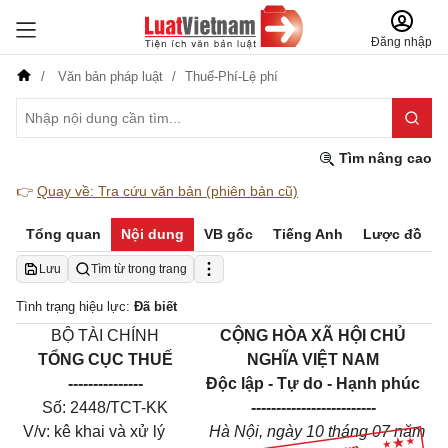
Đăng nhập
Văn bản pháp luật
Thuế-Phí-Lệ phí
Tìm nâng cao
👉
Quay về: Tra cứu văn bản (phiên bản cũ)
Tổng quan
Nội dung
VB gốc
Tiếng Anh
Lược đồ
Lưu
Tìm từ trong trang
Tình trạng hiệu lực:
Đã biết
BỘ TÀI CHÍNH
CỘNG HÒA XÃ HỘI CHỦ
TỔNG CỤC THUẾ
NGHĨA VIỆT NAM
---------------
Độc lập - Tự do - Hạnh phúc
Số: 2448/TCT-KK
-------------------------
V/v: kê khai và xử lý
Hà Nội, ngày 10 tháng 07 năm