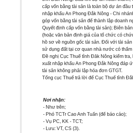
cấp vốn bằng tài sản là toàn bộ dự án đầu
nhập khẩu An Phong Đắk Nông - Chi nhánh 
góp vốn bằng tài sản đ
ể
thành lập doanh ng
Quyết định cấp vốn bằng tài sản); Biên bản
(hoặc văn bản định giá của tổ chức có chức
hồ sơ về nguồn gốc tài sản. Đối với tài sản 
sử dụng đất tại cơ quan nhà nước có thẩm
Đề nghị Cục Thuế tỉnh Đ
ă
k Nông kiểm
tr
a,
xuất nhập khẩu An Phong Đắk Nông đáp ứ
tài sản không phải lập hóa đơn GTGT.
Tổng cục Thuế trả lời để Cục
Thuế
t
ỉ
nh Đ
ắ
Nơi nhận:
- Như trên;
- Phó TCTr Cao Anh Tuấn (để báo cáo);
- Vụ
PC
, KK - TCT;
- Lưu: VT,
CS
(3).