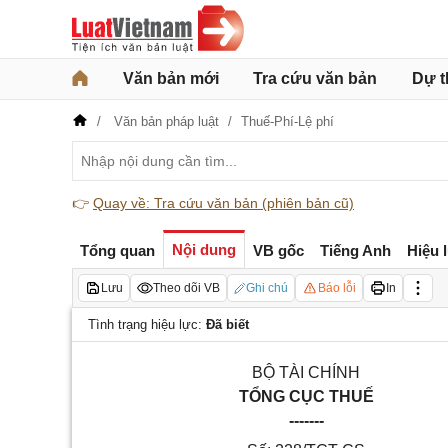
Văn bản mới
Tra cứu văn bản
Dự t
Văn bản pháp luật
Thuế-Phí-Lệ phí
👉
Quay về: Tra cứu văn bản (phiên bản cũ)
Nội dung
Tổng quan
VB gốc
Tiếng Anh
Hiệu 
Lưu
Theo dõi VB
Ghi chú
Báo lỗi
In
Tình trạng hiệu lực:
Đã biết
BỘ TÀI CHÍNH
TỔNG CỤC THUẾ
-------