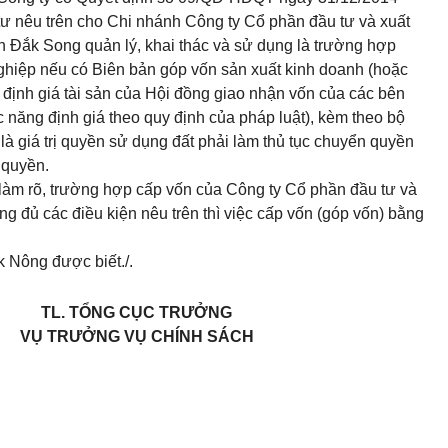
 tư nêu trên cho Chi nhánh C
ô
ng ty Cổ phần đầu tư và xuất
Đắk Song quản lý, khai thác và sử dụng là trường hợp
hiệp nếu có Biên bản góp vốn sản xuất k
i
nh doanh (hoặc
 định giá tài sản của Hội đồng giao nhận vốn của các bên
 năng định giá theo quy định của pháp luật), kèm theo bộ
là giá trị quyền sử dụng đất phải l
à
m thủ tục chuyển quyền
 quyền.
 làm rõ, trường hợp cấp vốn của Công ty Cổ phần đầu tư và
ng đủ các
điều
kiện nêu trên thì việc cấp vốn (góp v
ố
n) bằng
k Nông được biết./.
TL
. TỔNG CỤC TRƯỞNG
VỤ TRƯỞNG VỤ CHÍNH SÁCH