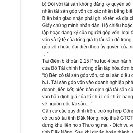
b) Đối với tài sản không đăng ký quyền sở
nhận tài sản góp vốn có xác nhận b
ằ
ng biê
Biên bản giao nhận phải ghi r
õ
tên và địa ch
Giấy chứng minh nhân dân, Hộ chiếu hoặc
lập hoặc đăng ký của người góp vốn; loại tài
vốn và tỷ lệ của tổng giá trị tài sản đ
ó
trong 
góp
vốn
hoặc đại diện theo ủy quyền của n
…
”
Tại
điểm b khoản 2.15 Phụ lục 4 ban hành
của Bộ Tài chính hướng dẫn lập hóa đơn bá
“
b) Bên có tài sản góp vốn, có tài sản điều
b.
1
. Tài sản góp vốn vào doanh nghiệp phả
doanh, liên k
ế
t; biên bản định g
i
á tài sản 
văn bản định giá của tổ chức có chức năng 
về ngu
ồ
n g
ố
c tài sản....”
Căn cứ các quy định trên, trường hợp Côn
có trụ sở tại tỉnh Đ
ă
k Nông, nộp thu
ế
GTGT t
dựng khu liên hợp Thương mại - Dịch vụ v
tỉnh Đ
ắ
k Nông. Sau khi dự án hoàn thành,