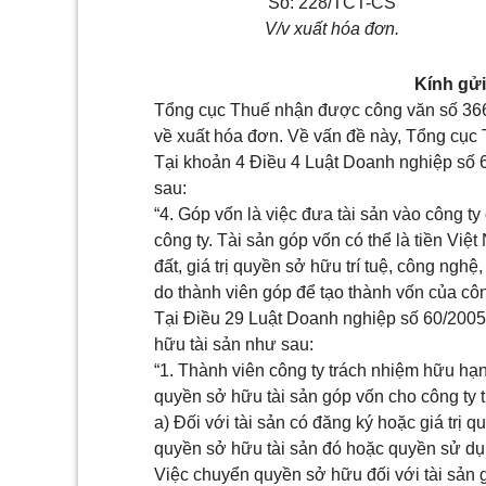
Số:
228
/TCT-
CS
V/v xuất hóa đơn.
Kính gửi
Tổng cục Thuế nhận được công văn số 36
về xuất hóa đơn. Về vấn đề này,
Tổng
cục 
Tại
khoản 4 Điều 4 Luật Doanh nghiệp số
sau:
“4. Góp vốn là việc đưa tài sản vào c
ô
ng ty
công ty. T
à
i sản góp vốn có thể là tiền Việ
đất, giá trị quyền sở hữu trí tuệ, công nghệ,
do thành viên góp để tạo thành vốn của côn
Tại
Điều 29 Luật Doanh nghiệp số 60/200
hữu tài sản như sau:
“1. Thành viên công ty trách nhiệm hữu hạn
quyền sở hữu tài sản góp vốn cho công ty 
a) Đối với tài sản có đăng ký hoặc giá trị 
quyền sở hữu tài sản đó hoặc quyền sử dụ
Việc chuyển quyền sở hữu đối với t
à
i sản 