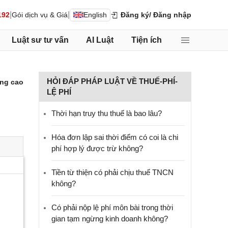
|
|
192
Gói dịch vụ & Giá
English
Đăng ký
/ Đăng nhập
Luật sư tư vấn
AI Luật
Tiện ích
HỎI ĐÁP PHÁP LUẬT VỀ THUẾ-PHÍ-
ng cao
LỆ PHÍ
Thời hạn truy thu thuế là bao lâu?
Hóa đơn lập sai thời điểm có coi là chi
phí hợp lý được trừ không?
Tiền từ thiện có phải chịu thuế TNCN
không?
Có phải nộp lệ phí môn bài trong thời
gian tạm ngừng kinh doanh không?