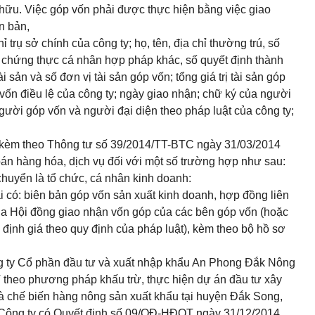
 hữu. Việc góp vốn phải được thực hiện b
ằ
ng việc giao
n bản,
ỉ trụ sở chính của công ty; họ, tên, địa chỉ thường trú, số
 chứng thực c
á
nhân hợp ph
á
p khác, số quy
ế
t định thành
 sản và số đơn vị tài sản góp vốn; tổng giá trị tài sản góp
vốn điều lệ của công ty; ngày giao nhận; ch
ữ
ký của người
gười góp vốn và người đại diện theo pháp luật của công ty;
 kèm theo Thông tư số 39/2014/TT-BTC
ngày 31/03/2014
n hàng hóa, dịch vụ đối với một số tr
ường
hợp như sau:
 chuyển là tổ chức, cá nhân kinh doanh:
i có: biên bản góp vốn sản xuất kinh doanh, hợp đồng liên
của Hội đồng giao nhận vốn góp của các bên góp vốn (hoặc
định giá theo quy định của pháp luật), kèm theo bộ h
ồ
sơ
g ty Cổ phần đầu tư và xuất nhập khẩu An Phong Đắk Nông
heo phương pháp khấu trừ, thực hiện dự án đầu tư xây
à chế biến hàng nông sản xuất khẩu tại huyện Đắk Song,
 Công ty có Quyết định số 09/QĐ-HĐQT ngày 31/12/2014