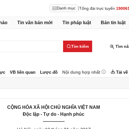
|
Danh mục
Tổng đài trực tuyến
19006
hảo
Tin văn bản mới
Tin pháp luật
Bản tin luật
Tìm kiếm
Tìm nâ
lực
VB liên quan
Lược đồ
Nội dung hợp nhất
Tải về
CỘNG HÒA XÃ HỘI CHỦ NGHĨA VIỆT NAM
Độc lập - Tự do - Hạnh phúc
---------------