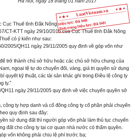
Hà Nội, ngày
18
tháng
01 năm 2017
Hiệu lực: Đã biết
Tình trạng hiệu lực: Đã biết
:
Cục Thuế tỉnh Đ
ắ
k Nông
67/CT-KTT ngày 29/10/2016 của Cục Thu
ế
tỉnh Đ
ắ
k Nông
Thuế có ý kiến như sau:
 60/2005/QH11
ngày
29/11/2005 quy định về góp vốn như
 để trở thành chủ sở hữu hoặc các chủ sở hữu chung của
t Nam, ngoại tệ tự do
chuyển đổi
, vàng, giá trị quyền sử dụng
 bí quyết kỹ thuật, các tài sản khác ghi trong Điều lệ
công
ty
g ty.”
5/QH11
ngày 29/11/2005 quy định về việc chuy
ể
n quyền sở
, công ty hợp danh và c
ổ
đông công ty
cổ phần
phải chuy
ể
n
theo quy định sau đây:
quyền sử dụng đất thì người góp
vốn
phải làm thủ tục chuy
ể
n
ng đất cho công ty tại cơ quan nhà nước có thẩm quyền.
góp vốn không phải chịu lệ phí trước bạ;