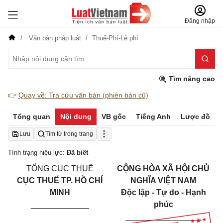
Đăng nhập
Văn bản pháp luật
Thuế-Phí-Lệ phí
Tìm nâng cao
👉
Quay về: Tra cứu văn bản (phiên bản cũ)
Tổng quan
Nội dung
VB gốc
Tiếng Anh
Lược đồ
Lưu
Tìm từ trong trang
Tình trạng hiệu lực:
Đã biết
TỔNG CỤC THUẾ
CỘNG HÒA XÃ HỘI CHỦ
CỤC THUẾ TP. HỒ CHÍ
NGHĨA VIỆT NAM
MINH
Độc lập - Tự do - Hạnh
_____________
phúc
_________________