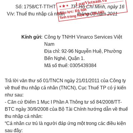
Số: 1758/CT-TTHT
TP. Hồ Chí Minh, ngày 16
Hiệu lực: Đã biết
Tình trạng hiệu lực: Đã biết
V/v: Thuế thu nhập cá nhân
tháng 03 năm 2011
Kính gửi:
Công ty TNHH Vinarco Services Việt
Nam
Địa chỉ: 92-96 Nguyễn Huệ, Phường
Bến Nghé, Quận 1.
Mã số thuế: 0305439384
Trả lời văn thư số 01/TNCN ngày 21/01/2011 của Công ty
về thuế thu nhập cá nhân (TNCN), Cục Thuế TP có ý kiến
như sau:
- Căn cứ Điểm 1 Mục I Phần A Thông tư số 84/2008/TT-
BTC ngày 30/9/2008 của Bộ Tài Chính hướng dẫn về thuế
thu nhập cá nhân:
“Cá nhân cư trú là người đáp ứng một trong các điều kiện
sau đây: