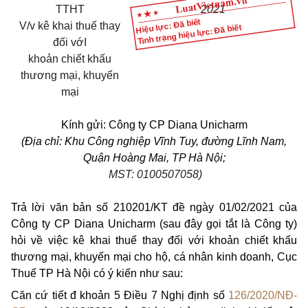
TTHT
20
21
Hiệu lực: Đã biết
V/v
kê khai thuế thay
Tình trạng hiệu lực: Đã biết
đối vớI
khoản chiết khấu
thương mại, khuyến
mại
Kính gửi: Công ty CP Diana Unicharm
(Địa chỉ: Khu Công nghiệp Vĩnh Tuy, đường Lĩnh Nam,
Quận Hoàng Mai, TP Hà Nội;
MST: 0100507058)
Trả lời văn bản số 210201/KT đề ngày 01/02/2021 của
Công ty CP Diana Unicharm (sau đây gọi tắt là Công ty)
hỏi về việc kê khai thuế thay đối với khoản chiết khấu
thương mại, khuyến mại cho hộ, cá nhân kinh doanh, Cục
Thuế TP Hà Nội có ý kiến như sau:
Căn cứ tiết đ khoản 5 Điều 7 Nghị định số
126/2020/NĐ-