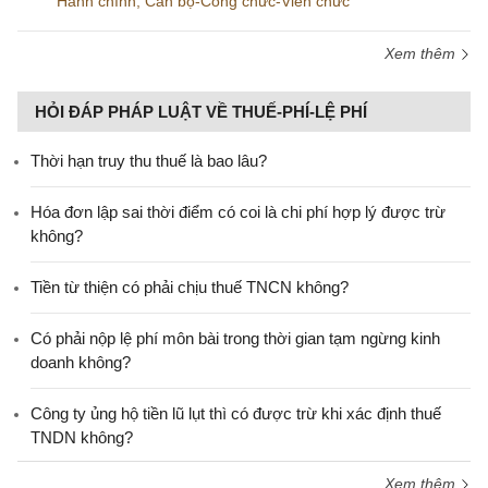
Hành chính
,
Cán bộ-Công chức-Viên chức
Xem thêm
HỎI ĐÁP PHÁP LUẬT VỀ THUẾ-PHÍ-LỆ PHÍ
Thời hạn truy thu thuế là bao lâu?
Hóa đơn lập sai thời điểm có coi là chi phí hợp lý được trừ
không?
Tiền từ thiện có phải chịu thuế TNCN không?
Có phải nộp lệ phí môn bài trong thời gian tạm ngừng kinh
doanh không?
Công ty ủng hộ tiền lũ lụt thì có được trừ khi xác định thuế
TNDN không?
Xem thêm