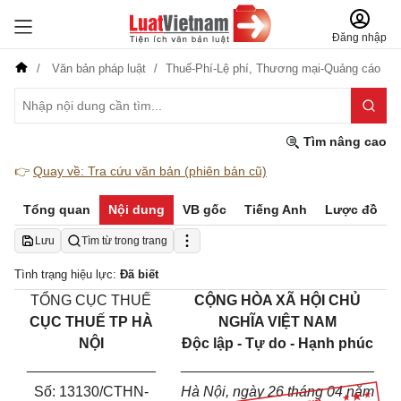
Đăng nhập
Văn bản pháp luật
Thuế-Phí-Lệ phí,
Thương mại-Quảng cáo
Tìm nâng cao
👉
Quay về: Tra cứu văn bản (phiên bản cũ)
Tổng quan
Nội dung
VB gốc
Tiếng Anh
Lược đồ
Lưu
Tìm từ trong trang
Tình trạng hiệu lực:
Đã biết
TỔNG CỤC THUẾ
CỘNG HÒA XÃ HỘI CHỦ
CỤC THUẾ TP HÀ
NGHĨA VIỆT NAM
NỘI
Độc lập - Tự do - Hạnh phúc
________________
________________________
Số:
13130
/CTHN-
Hà Nội, ngày
26
tháng
04
năm