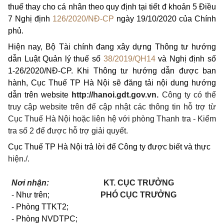
thuế thay cho cá nhân theo quy định tại tiết đ khoản 5 Điều
7 Nghị định
126/2020/NĐ-CP
ngày 19/10/2020 của Chính
phủ.
Hiện nay, Bộ Tài chính đang xây dựng Thông tư hướng
dẫn Luật Quản lý thuế số
38/2019/QH14
và Nghị định số
1-26/2020/NĐ-CP. Khi Thông tư hướng dẫn được ban
hành, Cục Thuế TP Hà Nội sẽ đăng tải nội dung hướng
dẫn trên website
http://hanoi.gdt.gov.vn.
Công ty có thể
truy cập website trên để cập nhật các thông tin hỗ trợ từ
Cục Thuế Hà Nội hoặc liên hệ với phòng Thanh tra - Kiểm
tra số 2 để được hỗ trợ giải quyết.
Cục Thuế TP Hà Nội trả lời để Công ty được biết và thực
hiện./.
Nơi nhận:
KT. CỤC TRƯỞNG
-
Như trên;
PHÓ CỤC TRƯỞNG
- Phòng T
T
KT2;
- Phòng NVDTPC;