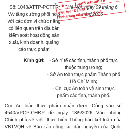
Số:
1048/ATTP-PCTTR
Hà Nội, ngày 09 tháng 6
Hiệu lực: Đã biết
Tình trạng hiệu lực: Đã biết
V/v tăng cường phối hợp
năm 2026
với các đơn vị chức năng
có liên quan trên địa bàn
kiểm soát hoạt động sản
xuất, kinh doanh, quảng
cáo thực phẩm
Kính gửi:
- Sở Y tế các tỉnh, thành phố trực
thuộc trung ương;
- Sở An toàn thực phẩm Thành phố
Hồ Chí Minh;
- Chi cục An toàn vệ sinh thực
phẩm các tỉnh, thành phố.
Cục An toàn thực phẩm nhận được Công văn số
4540/VPCP-QHĐP đề ngày 18/5/2026 Văn phòng
Chính phủ về việc thực hiện Thông báo kết luận của
VBTVQH về Báo cáo công tác dân nguyện của Quốc