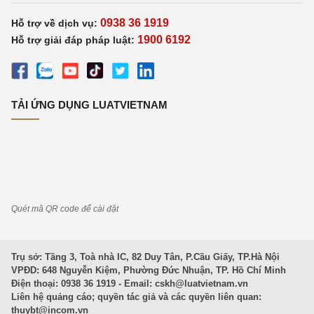
0938 36 1919
Hỗ trợ về dịch vụ:
1900 6192
Hỗ trợ giải đáp pháp luật:
TẢI ỨNG DỤNG LUATVIETNAM
Quét mã QR code để cài đặt
Trụ sở: Tầng 3, Toà nhà IC, 82 Duy Tân, P.Cầu Giấy, TP.Hà Nội
VPĐD: 648 Nguyễn Kiệm, Phường Đức Nhuận, TP. Hồ Chí Minh
Điện thoại: 0938 36 1919 - Email:
cskh@luatvietnam.vn
Liên hệ quảng cáo; quyền tác giả và các quyền liên quan:
thuybt@incom.vn