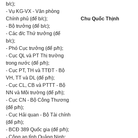
b/c);
- Vụ KG-VX - Văn phòng
Chính phủ (để b/c);
Chu Quốc Thịnh
- Bộ trưởng (để b/c);
- Các đ/c Thứ trưởng (để
b/c);
- Phó Cục trưởng (để p/h);
- Cục QL và PT Thị trường
trong nước (để p/h);
- Cục PT, TH và TTĐT - Bộ
VH, TT và DL (để p/h);
- Cục CL, CB và PTTT - Bộ
NN và Môi trường (để p/h);
- Cục CN - Bộ Công Thương
(để p/h);
- Cục Hải quan - Bộ Tài chính
(để p/h);
- BCĐ 389 Quốc gia (để p/h);
- Công an tỉnh Quảng Ninh;