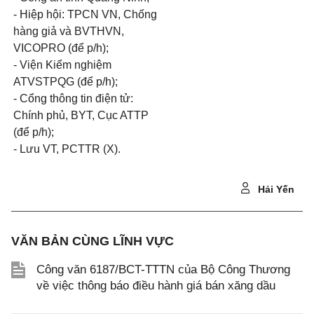
- Hiệp hội: TPCN VN, Chống
hàng giả và BVTHVN,
VICOPRO (để p/h);
- Viện Kiểm nghiệm
ATVSTPQG (để p/h);
- Cổng thông tin điện tử:
Chính phủ, BYT, Cục ATTP
(để p/h);
- Lưu VT, PCTTR (X).
Hải Yến
VĂN BẢN CÙNG LĨNH VỰC
Công văn 6187/BCT-TTTN của Bộ Công Thương
về việc thông báo điều hành giá bán xăng dầu