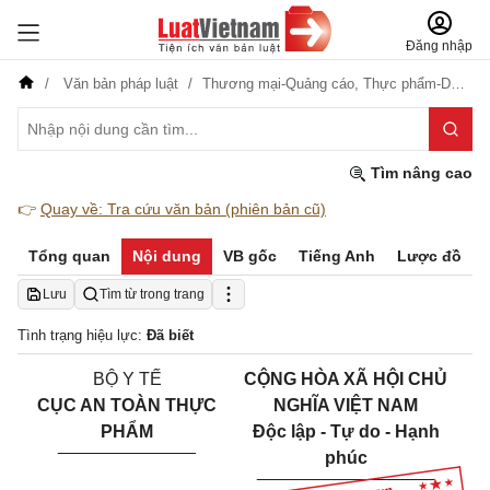
Đăng nhập
Văn bản pháp luật
Thương mại-Quảng cáo,
Thực phẩm-Dược phẩm
Tìm nâng cao
👉
Quay về: Tra cứu văn bản (phiên bản cũ)
Tổng quan
Nội dung
VB gốc
Tiếng Anh
Lược đồ
Lưu
Tìm từ trong trang
Tình trạng hiệu lực:
Đã biết
BỘ Y TẾ
CỘNG HÒA XÃ HỘI CHỦ
CỤC AN TOÀN THỰC
NGHĨA VIỆT NAM
PHẨM
Độc lập - Tự do - Hạnh
______________
phúc
__________________