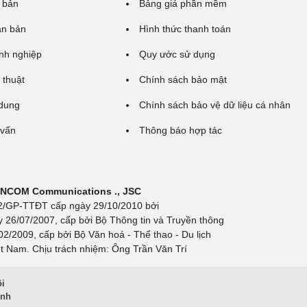
 bản
Bảng giá phần mềm
ăn bản
Hình thức thanh toán
nh nghiệp
Quy ước sử dụng
 thuật
Chính sách bảo mật
 dung
Chính sách bảo vệ dữ liệu cá nhân
 vấn
Thông báo hợp tác
 INCOM Communications ., JSC
 692/GP-TTĐT cấp ngày 29/10/2010 bởi
y 26/07/2007, cấp bởi Bộ Thông tin và Truyền thông
/2009, cấp bởi Bộ Văn hoá - Thể thao - Du lịch
t Nam. Chịu trách nhiệm: Ông Trần Văn Trí
ội
inh