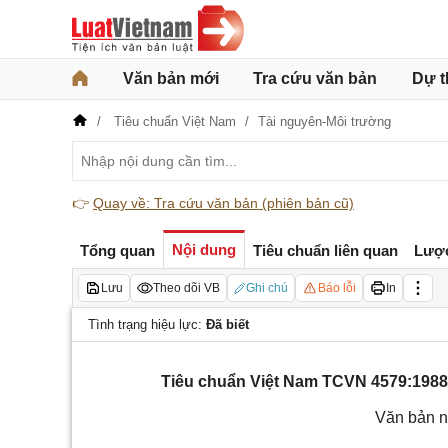
Văn bản mới
Tra cứu văn bản
Dự t
Tiêu chuẩn Việt Nam
Tài nguyên-Môi trường
👉
Quay về: Tra cứu văn bản (phiên bản cũ)
Nội dung
Tổng quan
Tiêu chuẩn liên quan
Lượ
Lưu
Theo dõi VB
Ghi chú
Báo lỗi
In
Tình trạng hiệu lực:
Đã biết
Tiêu chuẩn Việt Nam TCVN 4579:1988
Văn bản n