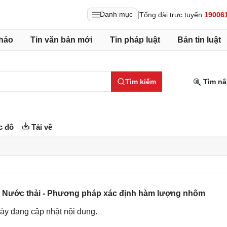
|
Danh mục
Tổng đài trực tuyến
19006
hảo
Tin văn bản mới
Tin pháp luật
Bản tin luật
Tìm kiếm
Tìm nâ
c đồ
Tải về
 Nước thải - Phương pháp xác định hàm lượng nhôm
ày đang cập nhật nội dung.