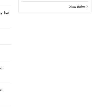
Xem thêm
y hai
ịa
ịa