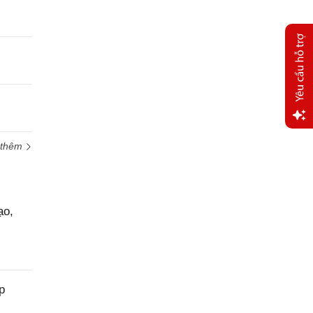
Yêu
 thêm
cầu
hỗ trợ
ạo,
p