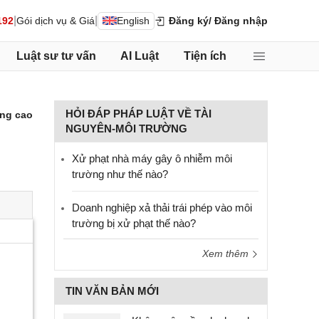
|
|
192
Gói dịch vụ & Giá
English
Đăng ký
/ Đăng nhập
Luật sư tư vấn
AI Luật
Tiện ích
HỎI ĐÁP PHÁP LUẬT VỀ TÀI
ng cao
NGUYÊN-MÔI TRƯỜNG
Xử phạt nhà máy gây ô nhiễm môi
trường như thế nào?
Doanh nghiệp xả thải trái phép vào môi
trường bị xử phạt thế nào?
Xem thêm
TIN VĂN BẢN MỚI