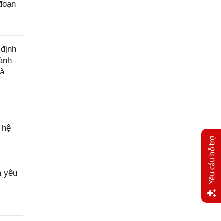
 đoạn
 định
đánh
hà
 hệ
m yêu
Yêu