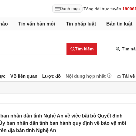
|
Danh mục
Tổng đài trực tuyến
19006
hảo
Tin văn bản mới
Tin pháp luật
Bản tin luật
Tìm kiếm
Tìm nâ
lực
VB liên quan
Lược đồ
Nội dung hợp nhất
Tải về
an nhân dân tỉnh Nghệ An về việc bãi bỏ Quyết định
y ban nhân dân tỉnh ban hành quy định về bảo vệ môi
rên địa bàn tỉnh Nghệ An