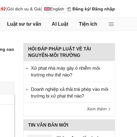
|
|
192
Gói dịch vụ & Giá
English
Đăng ký
/ Đăng nhập
Luật sư tư vấn
AI Luật
Tiện ích
HỎI ĐÁP PHÁP LUẬT VỀ TÀI
ng cao
NGUYÊN-MÔI TRƯỜNG
Xử phạt nhà máy gây ô nhiễm môi
trường như thế nào?
Doanh nghiệp xả thải trái phép vào môi
trường bị xử phạt thế nào?
Xem thêm
TIN VĂN BẢN MỚI