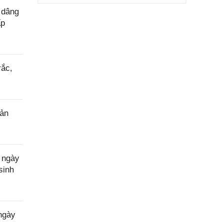
 dâng
ấp
rắc,
sản
 ngày
sinh
ngày