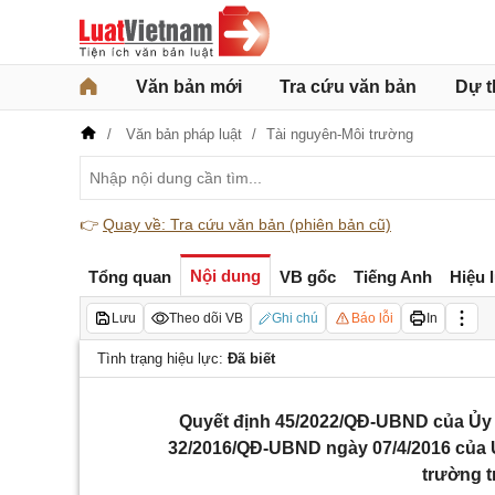
Văn bản mới
Tra cứu văn bản
Dự t
Văn bản pháp luật
Tài nguyên-Môi trường
👉
Quay về: Tra cứu văn bản (phiên bản cũ)
Nội dung
Tổng quan
VB gốc
Tiếng Anh
Hiệu 
Lưu
Theo dõi VB
Ghi chú
Báo lỗi
In
Tình trạng hiệu lực:
Đã biết
Quyết định 45/2022/QĐ-UBND của Ủy b
32/2016/QĐ-UBND ngày 07/4/2016 của Ủ
trường t