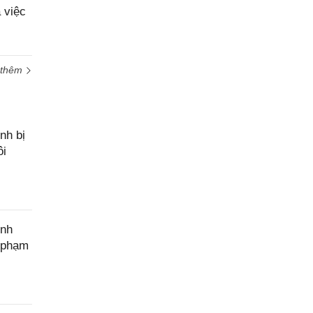
cầu
 việc
hỗ trợ
 thêm
nh bị
ôi
ính
c phạm