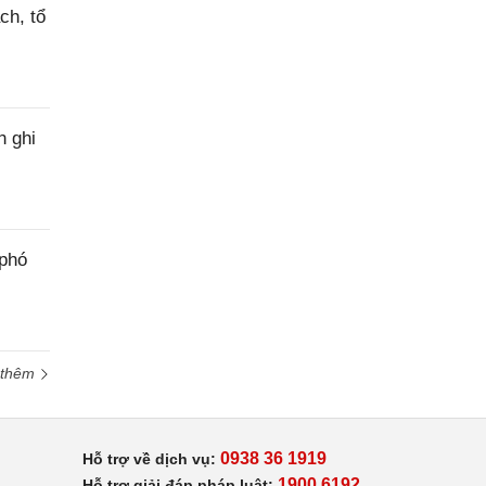
ch, tổ
h ghi
 phó
 thêm
0938 36 1919
Hỗ trợ về dịch vụ:
1900 6192
Hỗ trợ giải đáp pháp luật: