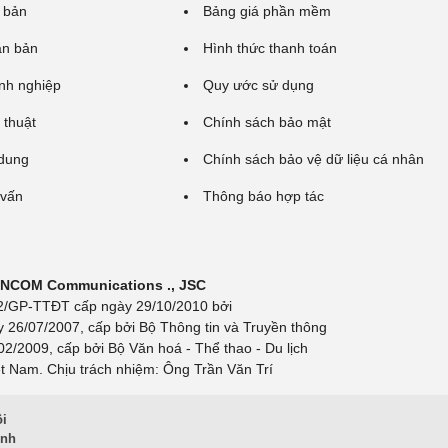
 bản
Bảng giá phần mềm
ăn bản
Hình thức thanh toán
nh nghiệp
Quy ước sử dụng
 thuật
Chính sách bảo mật
 dung
Chính sách bảo vệ dữ liệu cá nhân
 vấn
Thông báo hợp tác
 INCOM Communications ., JSC
 692/GP-TTĐT cấp ngày 29/10/2010 bởi
y 26/07/2007, cấp bởi Bộ Thông tin và Truyền thông
/2009, cấp bởi Bộ Văn hoá - Thể thao - Du lịch
t Nam. Chịu trách nhiệm: Ông Trần Văn Trí
ội
inh