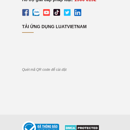
TẢI ỨNG DỤNG LUATVIETNAM
Quét mã QR code để cài đặt