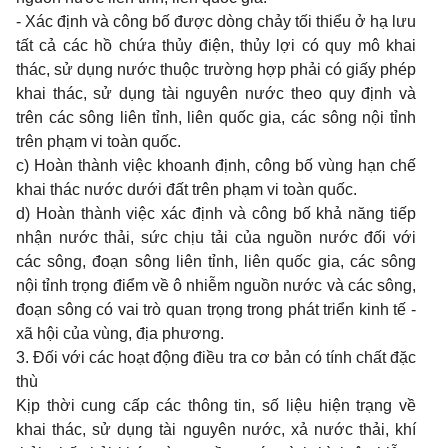
- Xác định và công bố được dòng chảy tối thiểu ở hạ lưu
tất cả các hồ chứa thủy điện, thủy lợi có quy mô khai
thác, sử dụng nước thuộc trường hợp phải có giấy phép
khai thác, sử dụng tài nguyên nước theo quy định và
trên các sông liên t
ỉ
nh, liên quốc gia, các sông nội tỉnh
trên phạm vi toàn quốc.
c) Hoàn thành việc khoanh định, công bố vùng hạn chế
khai thác nước dưới đất trên phạm vi toàn quốc.
d) Hoàn thành việc xác định và công bố khả năng tiếp
nhận nước thải, sức chịu tải của nguồn nước đối với
các sông, đoạn sông liên t
ỉ
nh, liên quốc gia, các sông
nội t
ỉ
nh trọng điểm về ô nhiễm nguồn nước và các sông,
đoạn sông có vai trò quan trọng trong phát triển kinh tế -
xã hội của vùng, địa phương.
3. Đối với các hoạt động điều tra cơ bản có tính chất đặc
thù
Kịp thời cung cấp các thông tin, s
ố
liệu hiện trạng về
khai thác, sử dụng tài nguyên nước, xả nước thải, khí