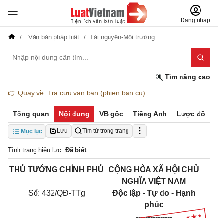
Đăng nhập
Văn bản pháp luật
Tài nguyên-Môi trường
Tìm nâng cao
👉
Quay về: Tra cứu văn bản (phiên bản cũ)
Tổng quan
Nội dung
VB gốc
Tiếng Anh
Lược đồ
Lưu
Tìm từ trong trang
Mục lục
Tình trạng hiệu lực:
Đã biết
THỦ TƯỚNG CHÍNH PHỦ
CỘNG HÒA XÃ HỘI CHỦ
-------
NGHĨA VIỆT NAM
Số: 432/QĐ-TTg
Độc lập - Tự do - Hạnh
phúc
---------------