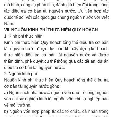
mô hình, công cụ phân tích, đánh giá hiện đại trong công
tác điều tra cơ b
ả
n tài nguyên nước. Ưu tiên hợp tác
quốc tế đối với các quốc gia chung nguồn nước với Việt
Nam.
VII. NGUỒN KINH PHÍ THỰC HIỆN QUY HOẠCH
1. Kinh phí thực hiện
Kinh phí thực hiện Quy hoạch t
ổ
ng thể điều tra cơ bản
tài nguyên nước được dự toán khi xây dựng kế hoạch
thực hiện
điều tra cơ bản tài
nguyên nước và được
thẩm định, phê duyệt cụ thể thông
qua các đề án, dự án
điều tra cơ bản tài nguyên nước.
2. Nguồn kinh phí
Nguồn kinh phí thực hiện Quy hoạch t
ổ
ng thể điều tra
cơ b
ả
n tài nguyên nước gồm:
a) Ngân sách nhà nước: nguồn vốn đầu tư công, nguồn
vốn chi sự nghiệp kinh tế, nguồn vốn chi sự nghiệp bảo
vệ môi trường.
b) Nguồn vốn hợp pháp từ các tổ chức, cá nhân trong