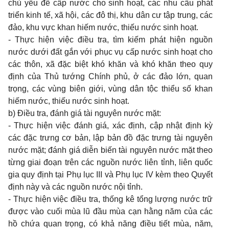
chủ yếu để cấp nước cho sinh hoạt, các nhu cầu phát
triển kinh tế, xã hội, các đô thị, khu dân cư tập trung, các
đảo, khu vực khan hiếm nước, thiếu nước sinh hoạt.
- Thực hiện việc điều tra, tìm kiếm phát hiện nguồn
nước dưới đất g
ắ
n với phục vụ cấp nước sinh hoạt cho
các thôn, xã đặc biệt khó khăn và khó khăn theo quy
định của Thủ tướng Chính phủ, ở các đảo lớn, quan
trọng, các vùng biên giới, vùng dân tộc thiểu số khan
hiếm nước, thiếu nước sinh hoạt.
b) Điều tra, đánh giá tài nguyên nước mặt:
- Thực hiện việc đánh giá, xác định, cập nhật định kỳ
các đặc trưng cơ bản, lập b
ả
n đồ đặc trưng tài nguyên
nước mặt; đánh giá diễn biến tài nguyên nước mặt theo
từng giai đoạn trên các nguồn nước liên t
ỉ
nh, liên quốc
gia quy định tại Phụ lục III và Phụ lục IV kèm theo Quyết
định này và các nguồn nước nội t
ỉ
nh.
- Thực hiện việc điều tra, thống kê tổng lượng nước tr
ữ
được vào cuối mùa lũ đầu mùa cạn h
ằ
ng năm của các
hồ chứa quan trọng, có khả năng điều tiết mùa, năm,