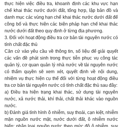
thực hiện việc điều tra, khoanh định các khu vực hạn
chế khai thác nước dưới đất, tổng hợp, lập bản đ
ồ
và
danh mục các vùng hạn chế khai thác nước dưới đất để
công b
ố
và thực hiện các biện pháp hạn ch
ế
khai thác
nước dưới đất theo quy định ở từng địa phương.
3. Đối với hoạt động điều tra cơ bản tài nguyên nước có
tính chất đặc thù
Căn cứ vào yêu cầu về thông tin, số liệu để giải quyết
các v
ấ
n đề phát sinh trong thực ti
ễ
n phục vụ công tác
quản lý, cơ quan quản lý nhà nước về tài nguyên nước
có thẩm quyền sẽ xem xét, quyết định về nội dung,
nhiệm vụ thực hiện cụ th
ể
đối với từng hoạt động điều
tra cơ bản tài nguyên nước có tính chất đặc thù sau đây:
a) Điều tra hiện trạng khai thác, sử dụng tài nguyên
nước, xả nước thải, khí thải, chất thải khác vào nguồn
nước.
b) Đánh giá tình hình ô nhiễm, suy thoái, cạn kiệt, nhi
ễ
m
mặn nguồn nước mặt, nước dưới đất, ô nhiễm nước
biển; phân loại nguồn nước theo mức độ ô nhiễm, suy