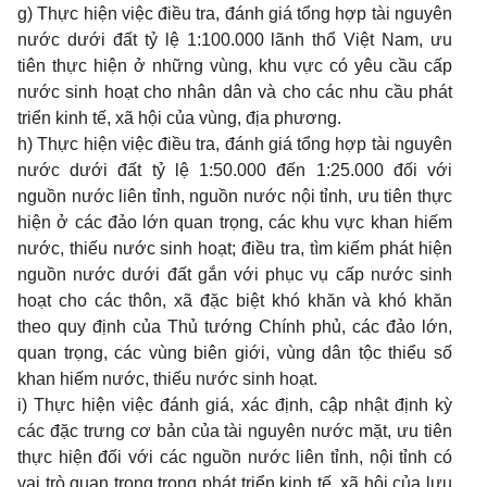
g) Thực hiện việc điều tra, đánh giá tổng hợp tài nguyên
nước dưới đất tỷ lệ 1:100.000 lãnh thổ Việt Nam, ưu
tiên thực hiện ở những vùng, khu vực có yêu cầu cấp
nước sinh hoạt cho nhân dân và cho các nhu cầu phát
triển kinh tế, xã hội của vùng, địa phương.
h) Thực hiện việc điều tra, đánh giá tổng hợp tài nguyên
nước dưới đất tỷ lệ 1:50.000 đến 1:25.000 đối với
nguồn nước liên tỉnh, nguồn nước nội t
ỉ
nh, ưu tiên thực
hiện
ở
các đảo lớn quan trọng, các khu vực khan hi
ế
m
nước, thiếu nước sinh hoạt; điều tra, tìm kiếm phát hiện
nguồn nước dưới đất gắn với phục vụ cấp nước sinh
hoạt cho các thôn, xã đặc biệt khó khăn và khó khăn
theo quy định của Thủ tướng Chính phủ,
các đảo lớn,
quan trọng, các
vùng biên giới, vùng dân tộc thiểu s
ố
khan hiếm
nước, thiếu nước sinh
hoạt.
i) Thực hiện việc đánh giá, xác định, cập nhật định kỳ
các đặc trưng cơ bản của tài nguyên nước mặt, ưu tiên
thực hiện đối với các nguồn nước liên t
ỉ
nh, nội tỉnh có
vai trò quan trọng trong phát triển kinh tế, xã hội của lưu