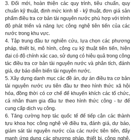
3. Đổi mới, hoàn thiện các quy trình, tiêu chuẩn, quy
chuẩn kỹ thuật, định mức kinh tế - k
ỹ
thuật, đơn giá sản
phẩm điều tra cơ bản tài nguyên nước phù hợp với trình
độ phát triển và năng lực công nghệ tiên tiến của các
nước trong khu vực.
4. Tập trung đầu tư nghiên cứu, lựa chọn các phương
pháp, thiết bị, mô hình, công cụ k
ỹ
thuật tiên tiến, hiện
đại có độ chính xác cao, sử dụng có hiệu qu
ả
trong công
tác điều tra cơ b
ả
n tài nguyên nước và phân tích, đánh
giá, dự báo diễn biến tài nguyên nước.
5. Xây dựng danh mục các đề án, dự án điều tra cơ bản
tài nguyên nước ưu tiên đầu tư theo hình thức x
ã
hội
hóa, đồng thời có cơ chế đ
ể
khuyến khích các tổ chức,
cá nhân tham gia đầu tư theo hình thức công - tư để
cung cấp dịch vụ công.
6. Tăng cường hợp tác quốc tế để tiếp cận các thành
tựu khoa học công nghệ về điều tra, đánh giá, dự báo,
giám sát tài nguyên nước của các nước tiên tiến,
đ
ẩy
mạnh ứng dụng các phương pháp, thiết bị, công nghệ,