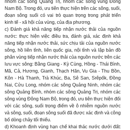
nhóm các sông Quảng Trị, nhóm các sông vùng Đông
Nam Bộ. Trong đó, ưu tiên thực hiện trên các sông, suối,
đoạn sông suối có vai trò quan trọng trong phát triển
kinh tế - xã hội của vùng, của địa phương.
c) Đánh giá khả năng tiếp nhận nước thải của nguồn
nước: thực hiện việc điều tra,
đ
ánh giá, xác định khả
năng tiếp nhận nước thải, sức chịu tải của nguồn nước
sông, hồ liên tỉnh, liên quốc gia, nội tỉnh và lập bản đồ
phân vùng tiếp nhận nước thải của nguồn nước trên các
lưu vực sông: Bằng Giang - Kỳ Cùng, Hồng - Thái B
ì
nh,
Mã, Cả, Hương, Gianh, Thạch Hãn, Vu Gia - Thu Bồn,
Kôn - Hà Thanh, Trà Khúc, Ba, Sê San, Srêpốk, Đồng
Nai, Cửu Long, nhóm các sông Quảng Ninh, nhóm các
sông Quảng Bình, nhóm các sông Quảng Trị, nhóm các
sông vùng
Đ
ông Nam Bộ, trong đó, ưu tiên thực hiện đối
với các sông, suối trọng
điểm
về ô nhiễm nguồn nước
và sông, suối, đoạn sông suối đã
đ
ược xác định và công
bố dòng chảy t
ố
i thiểu.
d) Khoanh định vùng hạn chế khai thác nước dưới đất: