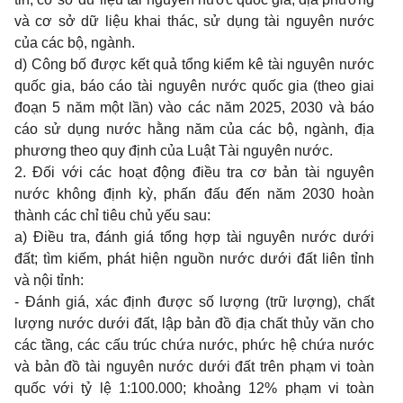
và cơ sở dữ liệu khai thác, sử dụng tài nguyên nước
của các bộ, ngành.
d) Công bố được kết quả tổng kiểm kê tài nguyên nước
quốc gia, báo cáo tài nguyên nước quốc gia (theo giai
đoạn 5 năm một lần) vào các năm 2025, 2030 và báo
cáo sử dụng nước hằng năm của các bộ, ngành, địa
phương theo quy định của Luật Tài nguyên nước.
2. Đối với các hoạt động điều tra cơ bản tài nguyên
nước không định kỳ, phấn
đ
ấu
đ
ến năm 2030 hoàn
thành các chỉ tiêu chủ yếu sau:
a) Điều tra, đánh giá tổng hợp tài nguyên nước dưới
đất; tìm kiếm, phát hiện nguồn nước dưới đất liên tỉnh
và nội tỉnh:
- Đánh giá, xác định được số lượng (trữ lượng), chất
lượng nước dưới đất, lập bản đồ địa chất thủy văn cho
các tầng, các cấu trúc chứa nước, phức hệ chứa nước
và b
ả
n đồ tài nguyên nước dưới đất trên phạm vi toàn
quốc với tỷ lệ 1:100.000; khoảng 12% phạm vi toàn