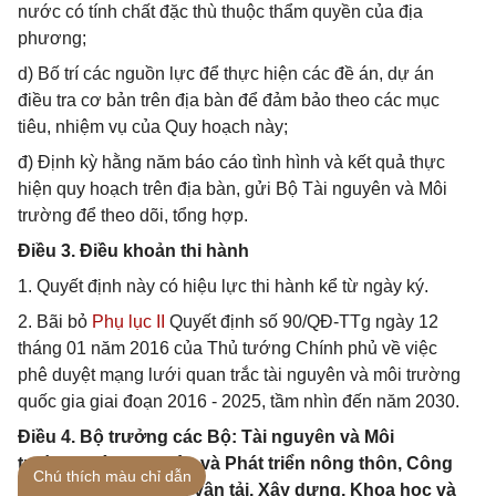
nước có tính chất đặc thù thuộc thẩm quyền của địa
phương;
d) Bố trí các nguồn lực để thực hiện các đề án, dự án
điều tra cơ bản trên địa bàn để đảm bảo theo các mục
tiêu, nhiệm vụ của Quy hoạch này;
đ) Định kỳ hằng năm báo cáo tình hình và kết quả thực
hiện quy hoạch trên địa bàn, gửi Bộ Tài nguyên và Môi
trường để theo dõi, tổng hợp.
Điều 3. Điều khoản thi hành
1. Quyết định này có hiệu lực thi hành kể từ ngày ký.
2. Bãi bỏ
Phụ lục II
Quyết định số 90/QĐ-TTg ngày 12
tháng 01 năm 2016 của Thủ tướng Chính phủ về việc
phê duyệt mạng lưới quan trắc tài nguyên và môi trường
quốc gia giai đoạn 2016 - 2025, tầm nhìn đến năm 2030.
Điều 4. Bộ trưởng các Bộ: Tài nguyên và Môi
trường, Nông nghiệp và Phát triển nông thôn, Công
Chú thích màu chỉ dẫn
Thương, Giao thông vận tải, Xây dựng, Khoa học và