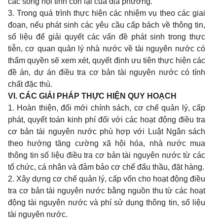
các sông nội tỉnh
còn lại của địa phương.
3. Trong quá trình thực hiện các nhiệm vụ theo các giai
đoạn, nếu phát sinh các yêu c
ầ
u cấp bách về thông tin,
số liệu để giải quyết các vấn đề phát sinh trong thực
tiễn, cơ quan quản lý nhà nước về tài nguyên nước có
thẩm quyền sẽ xem xét, quyết định ưu tiên thực hiện các
đề án, dự án điều tra cơ bản tài nguyên nước có tính
chất
đ
ặc thù.
VI. CÁC GIẢI PHÁP THỰC HIỆN QUY HOẠCH
1. Hoàn thiện, đổi mới chính sách, cơ chế quản lý, cấp
phát, quyết toán kinh phí đối với các hoạt động điều tra
cơ bản tài nguyên nước phù hợp với Luật Ngân sách
theo hướng tăng cường xã hội hóa, nhà nước mua
thông tin s
ố
liệu điều tra cơ bản tài nguyên nước từ các
tổ chức, cá nhân và đảm bảo cơ chế đấu thầu, đặt hàng.
2. Xây dựng cơ chế quản lý, cấp vốn cho hoạt động điều
tra cơ bản tài nguyên nước b
ằ
ng nguồn thu từ các hoạt
động tài nguyên nước và phí sử dụng thông tin, số liệu
tài nguyên nước.