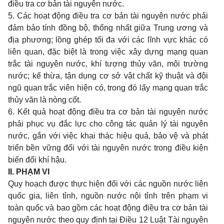
điều tra cơ bản tài nguyên nước.
5. Các hoạt động điều tra cơ bản tài nguyên nước phải
đảm bảo tính đồng bộ, thống nhất giữa Trung ương và
địa phương; lồng ghép tối đa với các lĩnh vực khác có
liên quan, đặc biệt là trong việc xây dựng mạng quan
tr
ắ
c tài nguyên nước, khí tượng thủy văn, môi trường
nước; k
ế
thừa, tận dụng cơ sở vật chất k
ỹ
thuật và
đ
ội
ngũ quan trắc viên hiện có, trong đó l
ấ
y mạng quan trắc
thủy văn là nòng cốt.
6. Kết qu
ả
hoạt động điều tra cơ bản tài nguyên nước
phải phục vụ
đ
ắc lực cho công tác quản lý tài
nguyên
nước, gắn với việc khai thác hiệu quả,
bảo vệ và phát
triển bền vững đối với tài
nguyên nước trong điều kiện
biến đổi khí hậu.
II. PHẠM VI
Quy hoạch được thực hiện đối với các nguồn nước liên
quốc gia, liên tỉnh, nguồn nước nội tỉnh trên phạm vi
toàn quốc và bao gồm các hoạt động điều tra cơ bản tài
nguyên nước theo quy định tại Điều 12 Luật Tài nguyên