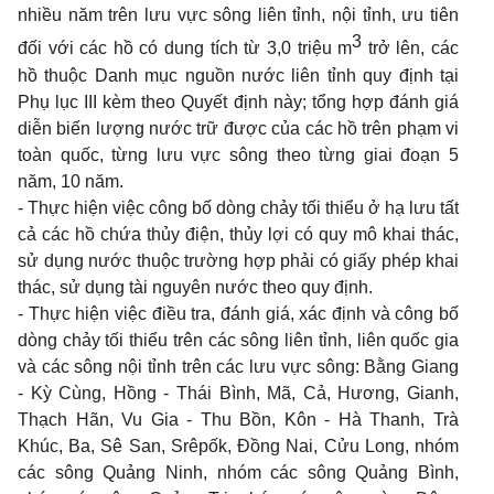
nhiều năm trên lưu vực sông liên tỉnh, nội tỉnh, ưu tiên
3
đối với các hồ có dung tích từ 3,0 triệu m
trở lên, các
hồ thuộc Danh mục nguồn nước liên t
ỉ
nh quy định tại
Phụ lục III kèm theo Quyết định này; tổng hợp đánh giá
di
ễ
n biến lượng nước tr
ữ
được của các hồ trên phạm vi
toàn quốc, từng lưu vực sông theo từng giai đoạn 5
năm, 10 năm.
- Thực hiện việc công bố dòng chảy tối thiểu
ở
hạ lưu tất
cả các hồ chứa thủy điện, thủy lợi có quy mô khai thá
c,
sử dụng nước thuộc
trường hợp phải có giấy phép khai
thác, sử dụng tài
nguyên nước theo quy
định.
- Thực hiện việc điều tra, đánh giá, xác định và công bố
dòng chảy tối thiểu trên các sông liên tỉnh, liên quốc gia
và các sông nội tỉnh trên các lưu vực sông: Bằng Giang
- Kỳ Cùng, Hồng - Thái Bình, Mã, Cả, Hương, Gianh,
Thạch Hãn, Vu Gia - Thu Bồn, Kôn - Hà Thanh, Trà
Khúc, Ba, Sê San, Srêp
ố
k, Đồng Nai, C
ử
u Long, nhóm
các sông Quảng Ninh, nhóm các sông Quảng Bình,