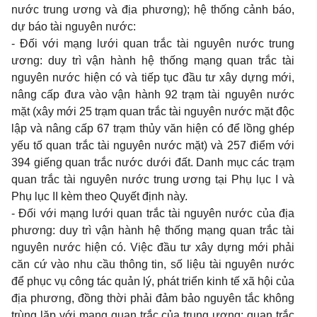
nước trung ương và địa phương); hệ thống cảnh báo,
dự báo tài nguyên nước:
- Đối với mạng lưới quan trắc tài nguyên nước trung
ương: duy trì vận hành hệ thống mạng quan trắc tài
nguyên nước hiện có và tiếp tục đầu tư xây dựng mới,
nâng cấp đưa vào vận hành 92 trạm tài nguyên nước
mặt (xây mới 25 trạm quan trắc tài nguyên nước mặt độc
lập và nâng cấp 67 trạm thủy văn hiện có để lồng ghép
yếu tố quan trắc tài
nguyên nước mặt) và 257
điểm với
394 gi
ế
ng quan tr
ắ
c nước dưới đất. Danh mục
các trạm
quan trắc
tài nguyên nước trung ương tại Phụ lục I và
Phụ lục II kèm theo Quyết định này.
- Đối với mạng lưới quan trắc tài nguyên nước của địa
phương: duy trì vận hành hệ thống mạng quan trắc tài
nguyên nước hiện có. Việc đầu tư xây dựng mới phải
căn cứ vào nhu cầu thông tin, số liệu tài nguyên nước
đ
ể
phục vụ công tác qu
ả
n lý, phát triển kinh tế x
ã
hội của
địa phương, đồng thời phải đảm bảo nguyên t
ắ
c không
trùng lặp với mạng quan trắc của trung ương; quan trắc