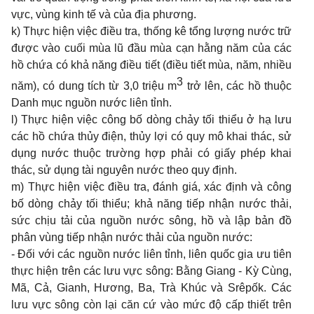
vực, vùng kinh tế và của địa phương.
k) Thực hiện việc điều tra, thống kê tổng lượng nước tr
ữ
được vào cuối mùa
lũ đầu
mùa cạn h
ằ
ng năm của các
hồ chứa có khả năng điều tiết (điều tiết mùa, năm, nhiều
3
năm), có dung tích từ 3,0 triệu m
trở lên, các hồ thuộc
Danh mục nguồn nước liên tỉnh.
l) Thực hiện việc công bố dòng chảy tối thiểu
ở
hạ lưu
các hồ chứa thủy điện, thủy lợi có quy mô khai thác, sử
dụng nước thuộc trường hợp phải có giấy phép khai
thác, sử dụng tài nguyên nước theo quy định.
m) Thực hiện việc điều tra, đánh giá, xác định và công
b
ố
dòng chảy tối thi
ể
u; khả năng tiếp nhận nước thải,
sức chịu tải của nguồn nước sông, hồ và lập bản đ
ồ
phân vùng tiếp nhận nước thải của nguồn nước:
- Đối với các nguồn nước liên t
ỉ
nh, liên quốc gia ưu tiên
thực hiện trên các lưu vực sông: B
ằ
ng Giang - Kỳ Cùng,
Mã, Cả, Gianh, Hương, Ba, Trà Khúc và Srêpốk. Các
lưu vực sông còn lại căn cứ vào mức độ cấp thiết trên