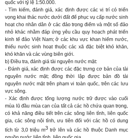
quốc với tỷ lệ 1:50.000.
- Tìm kiếm, đánh giá, xác định được các vị trí có triển
vọng khai thác nước dưới đất để phục vụ cấp nước sinh
hoạt cho nhân dân
ở
các đảo trọng điểm và một số đảo
nhỏ khác nhằm đáp ứng yêu cầu quy hoạch phát triển
kinh tế đảo Việt Nam; ở các khu vực khan hiếm nước,
thiếu nước sinh hoạt thuộc các xã đặc biệt khó khăn,
khó khăn và các vùng biên giới.
b) Điều tra, đánh giá tài nguyên nước mặt:
- Đánh giá, xác định được các đặc trưng cơ bản của tài
nguyên nước mặt; đồng thời lập được bản đồ tài
nguyên nước mặt trên phạm vi toàn quốc, trên các lưu
vực sông.
- Xác định được t
ổ
ng lượng nước trữ được vào cu
ối
mùa l
ũ
đ
ầ
u mùa cạn của tất cả các hồ chứa quan trọng,
có khả năng điều tiết trên các sông liên tỉnh, liên quốc
gia, các sông nội tỉnh, ưu tiên đối với các hồ có dung
3
tích từ 3,0 triệu m
trở lên và các hồ thuộc Danh mục
nguồn nước liên tỉnh, liên quốc gia.