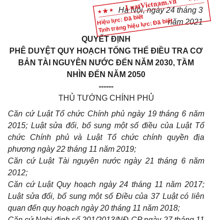
Hà Nội, ngày
24
th
á
ng 3
Hiệu lực: Đã biết
Tình trạng hiệu lực: Đã biết
năm 2021
QUYẾT ĐỊNH
PHÊ DUYỆT QUY HOẠCH TỔNG THỂ ĐIỀU TRA CƠ
BẢN TÀI NGUYÊN NƯỚC ĐẾN NĂM 2030, TẦM
NHÌN ĐẾN NĂM 2050
------
THỦ TƯỚNG CHÍNH PHỦ
Căn cứ Luật Tổ chức Chính phủ ngày 19 tháng 6 năm
2015; Luật sửa đổi, bổ sung một số điều của Luật Tổ
chức
Chính phủ
và Luật Tổ chức chính quyền địa
phương ngày 22 tháng 11 năm 2019;
Căn cứ Luật Tài nguyên nước ngày 21 tháng 6 năm
2012;
Căn cứ Luật Quy hoạch ngày 24 tháng 11 năm 2017;
Luật s
ử
a đổi, bổ sung một số Điều của 37 Luật có liên
quan đến quy hoạch ngày 20 tháng 11 năm 2018;
Căn cứ Nghị định số 201/2013/NĐ-CP ngày 27 tháng 11