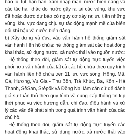
báo l
ũ
, lụt, hạn hán, xâm nhập mặn, nước biển dâng và
các tác hại khác do nước gây ra tại các vùng, khu vực
đã hoặc được dự báo có nguy cơ xảy ra; ưu tiên nh
ữ
ng
vùng, khu vực đang chịu sự tác động mạnh mẽ của biến
đổi khí hậu và nước biển dân
g
.
b) Xây dựng và đưa vào vận hành hệ th
ố
ng giám sát
vận hành liên h
ồ
chứa; hệ thống giám sát các hoạt động
khai thác, sử dụng nước, xả nước thải vào nguồn nước:
- Hệ thốn
g
theo dõi, giám sát tự động trực tuyến việc
phối hợp vận hành của tất cả các hồ chứa theo quy trình
vận hành liên hồ chứa trên 11 lưu vực sông: Hồng, Mã,
Cả, Hương, Vu Gia - Thu Bồn, Trà Khúc, Ba, Kôn - Hà
Thanh, SêSan, Srêpốk và Đồng Nai làm căn cứ
đ
ể đánh
giá sự tuân th
ủ
theo quy trình và cung cấp thông tin kịp
thời phục vụ việc hướng dẫn, chỉ đạo, điều hành và xử
lý các vấn
đ
ề phát sinh trong quá trình vận hành của các
ch
ủ
hồ.
- Hệ thống theo dõi, giám sát tự động trực tuyến các
hoạt động khai thác, sử dụng nước, xả nước thải vào