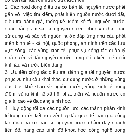
2. Các hoạt động điều tra cơ
bản tài nguyên nước phải
gắn với việc tìm kiếm, phát hiện nguồn nước dưới đất,
điều tra
đánh giá, thống
kê, kiểm kê tài nguyên nước,
quan trắc giám sát tài nguyên nước, phục vụ khai thác
sử dụng và bảo vệ nguồn nước đáp ứng nhu cầu phát
triển kinh tế - xã hội, quốc phòng, an ninh trên các lưu
vực sông, các vùng kinh tế, phục vụ công tác quản lý
nhà nước về tài nguyên nước trong điều kiện biến
đ
ổi
khí hậu và nước biển dâng.
3. Ưu tiên công tác điều tra, đánh giá tài nguyên nước
phục vụ nhu cầu khai thác, sử dụng nước ở những vùng
đặc biệt khó khăn về nguồn nước, vùng kinh tế trọng
điểm, vùng kinh tế xã hội phát triển và nguồn nước có
giá trị cao về đa dạng sinh học.
4. Huy động tối đa các nguồn lực, các thành ph
ầ
n kinh
tế trong nước kết hợp với hợp tác quốc tế tham gia công
tác điều tra cơ b
ả
n tài nguyên nước nh
ằ
m đẩy nhanh
tiến độ, nâng cao trình độ khoa học, công nghệ trong