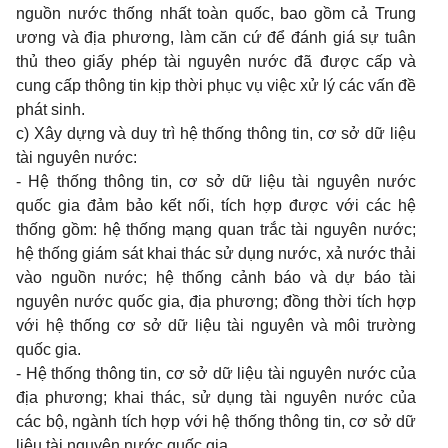
nguồn nước thống nhất toàn quốc, bao gồm cả Trung
ương và địa phương, làm căn cứ để đánh giá sự tuân
th
ủ
theo giấy phép tài nguyên nước đã được cấp và
cung cấp thông tin kịp thời phục vụ việc xử lý các vấn đề
phát sinh.
c) Xây dựng và duy trì hệ thống thông tin, cơ sở
dữ
liệu
tài nguyên nước:
- Hệ thống thông tin, cơ sở d
ữ
liệu tài nguyên nước
quốc gia
đ
ảm bảo kết nối, tích hợp
đ
ược với các hệ
thống gồm: hệ
thống mạng quan trắc
tài nguyên nước;
hệ thống giám sát khai thác sử dụng
nước, xả nước thải
vào nguồn nước; hệ thống c
ả
nh báo và dự báo tài
nguyên nước quốc gia, địa phương; đồng thời tích hợp
với hệ thống cơ sở dữ liệu tài nguyên và môi trường
quốc gia.
- Hệ thống thông tin, cơ sở dữ liệu tài nguyên nước của
địa phương; khai thác, sử dụng tài nguyên nước của
các bộ, ngành tích hợp với hệ thống thông tin, cơ sở dữ
liệu tài nguyên nước quốc gia.