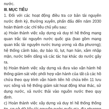
nước.
III. MỤC TIÊU
1. Đối với các hoạt động điều tra cơ bản tài nguyên
nước định kỳ, thường xuyên, phấn đấu đến năm 2030
hoàn thành các ch
ỉ
tiêu c
hủ
yếu sau:
a) Hoàn thành việc xây dựng và duy trì hệ thống mạng
quan trắc tài nguyên nước quốc gia (bao gồm mạng
quan trắc tài nguyên nước trung ương và địa phương);
hệ thống cảnh báo, dự báo l
ũ
, lụt, hạn hán, xâm nhập
mặn, nước biển dâng và các tác hại khác do nước gây
ra.
b) Hoàn thành việc xây dựng và đưa vào vận hành hệ
thống giám sát việc phối hợp vận hành của t
ấ
t cả các hồ
chứa theo quy trình vận hành liên hồ chứa trên 11 lưu
vực sông và hệ thống giám sát hoạt động khai thác, sử
dụng nước, xả nước thải vào nguồn nước theo quy
định.
c) Hoàn thành việc xây dựng và duy trì hệ thống thông
tin, cơ sở d
ữ
liệu tài nguyên nước quốc gia, địa phương