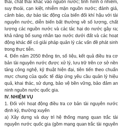
thải, chất thải khác vào nguồn nước; tình hình ô nhiễm,
suy thoái, cạn kiệt, nhiễm mặn nguồn nước; đánh giá,
cảnh báo, dự báo tác động của biến đổi khí hậu với tài
nguyên nước, diễn biến bất thường về s
ố
lượng, chất
lượng các nguồn nước và các tác hại do nước gây ra;
khả năng bổ sung nhân tạo nước dưới đất và các hoạt
động khác để có giải pháp quản lý các v
ấ
n đề phát sinh
trong thực tiễn.
4. Đ
ế
n năm 2050 thông tin, số liệu, kết quả điều tra cơ
bản tài nguyên nước được xử lý, lưu tr
ữ
trên cơ sở nền
tảng công nghệ, kỹ thuật hiện đại, tiên tiến theo chuẩn
mực chung của quốc tế
đ
áp ứng yêu cầu quản lý hiệu
quả, khai thác, sử dụng, bảo vệ bền vững, bảo đảm an
ninh nguồn nước quốc gia.
IV. NHIỆM VỤ
1. Đối với hoạt động điều tra cơ bản tài nguyên nước
định kỳ, thường xuyên
a) Xây dựng và duy trì hệ thống mạng quan trắc tài
nguyên nước quốc gia (gồm mạng quan trắc tài nguyên