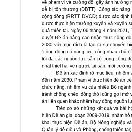
về phạm vi và cường độ, gây ảnh hưởng ng
dễ bị tổn thương (DBTT). Công tác nâng c
cộng đồng (RRTT DVCĐ) được xác định là 
được thực hiện thường xuyên và xuyên su
quả thiên tai. Ngày 06 tháng 4 năm 2021,
duyệt Đề án nâng cao nhận thức cộng đồn
2030 với mục đích là tạo ra sự chuyển bi
“cộng đồng có năng lực, cùng nhau chủ đ
tối đa các nguồn lực sẵn có trong cộng 
nhất thiệt hại về người, tài sản, môi trường 
Đề án xác định rõ mục tiêu, nhiệm 
đến năm 2030. Phạm vi thực hiện đề án trê
chức năng, nhiệm vụ của nhiều Bộ ngành
tránh chồng chéo, đồng thời cũng gợi mở v
án liên quan khác nhằm huy động nguồn lực 
Trên cơ sở những kết quả và bài họ
hiện Đề án giai đoạn 2009-2019, nhằm hỗ t
khai thực hiện Đề án, Bộ Nông nghiệp và
Quản lý đê điều và Phòng, chống thiên tai)