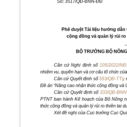
Số: 3517/QĐ-BNN-ĐĐ
Phê duyệt Tài liệu hướng dẫn
cộng đồng và quản lý rủi ro
BỘ TRƯỞNG BỘ NÔNG 
Căn cứ Nghị định số
105/2022/NĐ
nhiệm vụ, quyền hạn và cơ cấu tổ chức của
Căn cứ Quyết định số
553/QĐ-TTg
n
Đề án “Nâng cao nhận thức cộng đồng và Qu
Căn cứ Quyết định số
333/QĐ-BNN
PTNT ban hành Kế hoạch của Bộ Nông ngh
thức cộng đồng và quản lý rủi ro thiên ta
Xét đề nghị của Cục trưởng Cục Quản