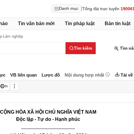
|
Danh mục
Tổng đài trực tuyến
19006
hảo
Tin văn bản mới
Tin pháp luật
Bản tin luật
p-Lâm nghiệp
Tìm kiếm
Tìm nâ
lực
VB liên quan
Lược đồ
Nội dung hợp nhất
Tải về
In
CỘNG HÒA XÃ HỘI CHỦ NGHĨA VIỆT NAM
Độc lập - Tự do - Hạnh phúc
____________________