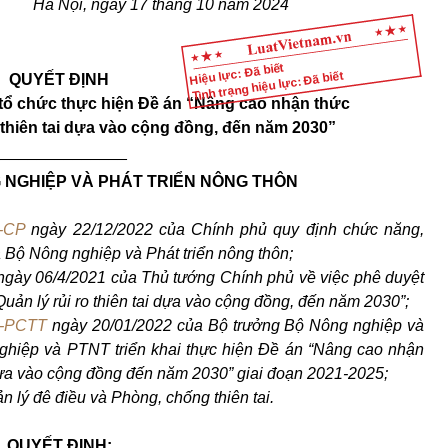
Hà Nội, ngày 17 tháng 10 năm 2024
Hiệu lực: Đã biết
Tình trạng hiệu lực: Đã biết
QUYẾT ĐỊNH
 tổ chức thực hiện Đề án “Nâng cao nhận thức
 thiên tai dựa vào cộng đồng, đến năm 2030”
_______________
NGHIỆP VÀ PHÁT TRIỂN NÔNG THÔN
-CP
ngày 22/12/2022 của Chính phủ quy định chức năng,
 Bộ Nông nghiệp và Phát triển nông thôn;
gày 06/4/2021 của Thủ tướng Chính phủ về việc phê duyệt
ản lý rủi ro thiên tai dựa vào cộng đồng, đến năm 2030”;
-PCTT
ngày 20/01/2022 của Bộ trưởng Bộ Nông nghiệp và
iệp và PTNT triển khai thực hiện Đề án “Nâng cao nhận
i dựa vào cộng đồng đến năm 2030” giai đoạn 2021-2025;
 lý đê điều và Phòng, chống thiên tai.
QUYẾT ĐỊNH: