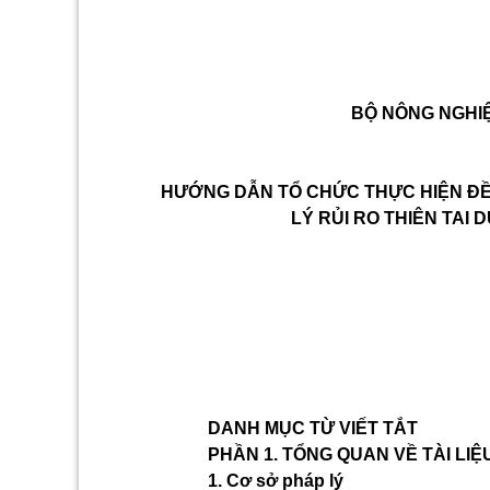
BỘ NÔNG NGHI
HƯỚNG DẪN TỔ CHỨC THỰC HIỆN Đ
LÝ RỦI RO THIÊN TAI
DANH MỤC TỪ VIẾT TẮT
PHẦN 1. TỔNG QUAN VỀ TÀI LIỆ
1. Cơ sở pháp lý