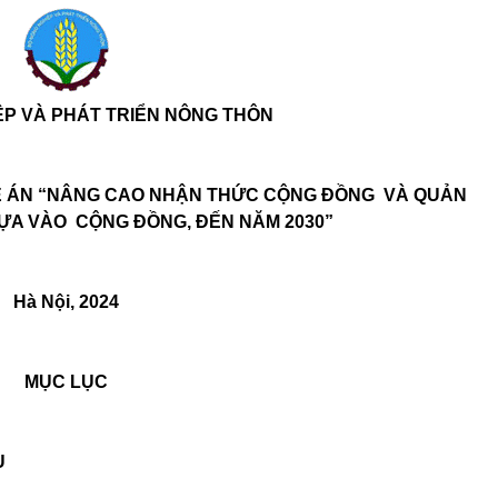
ỆP VÀ PHÁT TRIỂN NÔNG THÔN
Ề ÁN “NÂNG CAO NHẬN THỨC CỘNG ĐỒNG
VÀ QUẢN
 DỰA VÀO
CỘNG ĐỒNG, ĐẾN NĂM 2030”
Hà Nội, 2024
MỤC LỤC
U