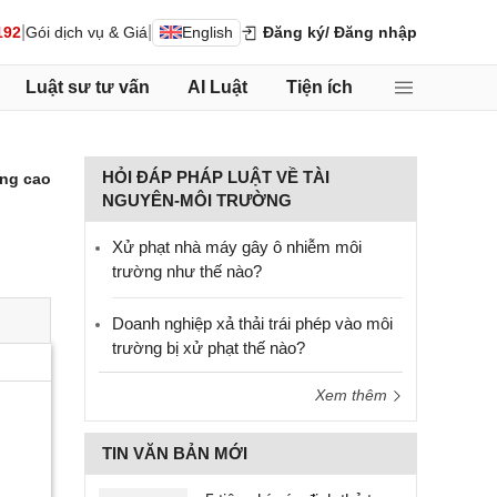
|
|
192
Gói dịch vụ & Giá
English
Đăng ký
/ Đăng nhập
Luật sư tư vấn
AI Luật
Tiện ích
HỎI ĐÁP PHÁP LUẬT VỀ TÀI
ng cao
NGUYÊN-MÔI TRƯỜNG
Xử phạt nhà máy gây ô nhiễm môi
trường như thế nào?
Doanh nghiệp xả thải trái phép vào môi
trường bị xử phạt thế nào?
Xem thêm
TIN VĂN BẢN MỚI