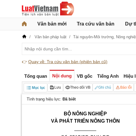
Văn bản mới
Tra cứu văn bản
Dự t
Văn bản pháp luật
Tài nguyên-Môi trường,
Nông nghiệ
👉
Quay về: Tra cứu văn bản (phiên bản cũ)
Nội dung
Tổng quan
VB gốc
Tiếng Anh
Hiệu 
Lưu
Theo dõi VB
Ghi chú
Báo lỗi
Mục lục
Tình trạng hiệu lực:
Đã biết
BỘ NÔNG NGHIỆP
VÀ PHÁT TRIỂN NÔNG THÔN
________