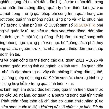
hiêm trọng tới người dân, đặc biệt là các nhóm đối tượng
ao nhận thức cộng đồng, quản lý rủi ro thiên tai dựa vào
một trong những giải pháp phi công trình quan trọng cần
ốt trong quá trình phòng ngừa, ứng phó và khắc phục hậu
 Thủ tướng Chính phủ đã ký Quyết định số
553/QĐ-TTg
phê
g và quản lý rủi ro thiên tai dựa vào cộng đồng, đến năm
ến tích cực từ một “cộng đồng dễ bị tổn thương” sang một
ộng phòng ngừa, ứng phó và phục hồi” bằng cách phát huy
đồng và các nguồn lực khác nhằm giảm thiểu đến mức thấp
do thiên tai.
vụ và phân công cụ thể trong các giai đoạn 2021 – 2025 và
n toàn quốc, mang tính đa ngành, đa lĩnh vực, liên quan đến
, nhất là địa phương do vậy cần những hướng dẫn cụ thể,
iệc lồng ghép nội dung của Đề án với các chương trình, dự
tổng hợp hỗ trợ trong quá trình triển khai.
c kinh nghiệm được đúc kết trong quá trình triển khai thực
rợ các Bộ, ngành, cơ quan, địa phương trong quá trình triển
 Phát triển nông thôn đã chỉ đạo cơ quan chức năng (Cục
 biên soạn cuốn tài liệu
Hướng dẫn tổ chức thực hiện Đề án