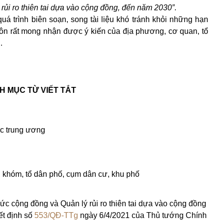
rủi ro thiên tai dựa vào cộng đồng, đến năm 2030”
.
uá trình biên soạn, song tài liệu khó tránh khỏi những hạn
hôn rất mong nhận được ý kiến của địa phương, cơ quan, tổ
.
H MỤC TỪ VIẾT TẮT
ộc trung ương
, khóm, tổ dân phố, cụm dân cư, khu phố
c cộng đồng và Quản lý rủi ro thiên tai dựa vào cộng đồng
ết định số
553/QĐ-TTg
ngày 6/4/2021 của Thủ tướng Chính