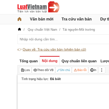
Văn bản mới
Tra cứu văn bản
Dự t
Quy chuẩn Việt Nam
Tài nguyên-Môi trường
👉
Quay về: Tra cứu văn bản (phiên bản cũ)
Nội dung
Tổng quan
Quy chuẩn liên quan
Lược
Lưu
Theo dõi VB
Ghi chú
Báo lỗi
In
Tình trạng hiệu lực:
Đã biết