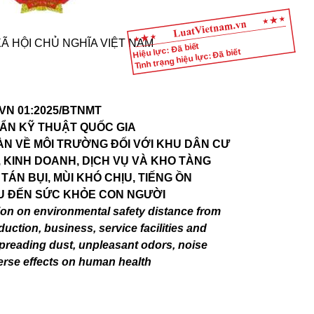
Ã HỘI CHỦ NGHĨA VIỆT NAM
Hiệu lực: Đã biết
Tình trạng hiệu lực: Đã biết
VN 01:2025/BTNMT
ẨN KỸ THUẬT QUỐC GIA
N VỀ MÔI TRƯỜNG ĐỐI VỚI KHU DÂN CƯ
 KINH DOANH, DỊCH VỤ VÀ KHO TÀNG
ÁN BỤI, MÙI KHÓ CHỊU, TIẾNG ỒN
U ĐẾN SỨC KHỎE CON NGƯỜI
tion on environmental safety distance from
duction, business, service facilities and
spreading dust, unpleasant odors, noise
rse effects on human health