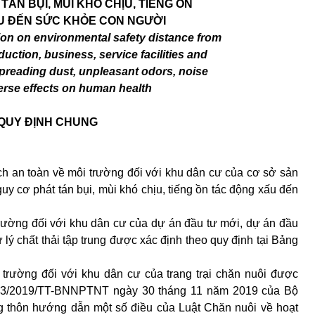
ÁN BỤI, MÙI KHÓ CHỊU, TIẾNG ỒN
U ĐẾN SỨC KHỎE CON NGƯỜI
tion on environmental safety distance from
duction, business, service facilities and
spreading dust, unpleasant odors, noise
rse effects on human health
QUY ĐỊNH CHUNG
h an toàn về môi trường đối với khu dân cư của cơ sở sản
guy cơ phát tán bụi, mùi khó chịu, tiếng ồn tác động xấu đến
rường đối với khu dân cư của dự án đầu tư mới, dự án đầu
 lý chất thải tập trung được xác định theo quy định tại Bảng
trường đối với khu dân cư của trang trại chăn nuôi được
ố 23/2019/TT-BNNPTNT ngày 30 tháng 11 năm 2019 của Bộ
g thôn hướng dẫn một số điều của Luật Chăn nuôi về hoạt