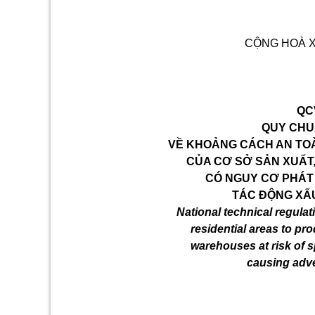
CỘNG HOÀ X
QC
QUY CHU
VỀ KHOẢNG CÁCH AN TOÀ
CỦA CƠ SỞ SẢN XUẤT,
CÓ NGUY CƠ PHÁT T
TÁC ĐỘNG XẤ
National technical regula
residential areas to pro
warehouses at risk of 
causing adve