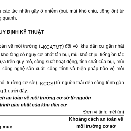
 các tác nhân gây ô nhiễm (bụi, mùi khó chịu, tiếng ồn) từ
g quanh.
UY ĐỊNH KỸ THUẬT
toàn về môi trường
(L
)
đối với khu dân cư gần nhất
KCATMT
kho tàng có nguy cơ phát tán bụi, mùi khó chịu, tiếng ồn tác
a trên quy mô, công suất hoạt động, tính chất của bụi, mùi
 công nghệ sản xuất, công trình và biện pháp bảo vệ môi
 môi trường cơ sở
(L
)
từ nguồn thải đến công trình gần
KCCS
g 1 dưới đây.
ách an toàn về môi trường cơ sở từ nguồn
 trình gần nhất của khu dân cư
Đơn vị tính: mét (m)
Khoảng cách an toàn về
môi trường cơ sở
g mục