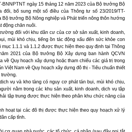
TT-BNNPTNT ngày 15 tháng 12 năm 2023 của Bộ trưởng Bộ
a đổi, bổ sung một số điều của Thông tư số 23/2019/TT-
Bộ trưởng Bộ Nông nghiệp và Phát triển nông thôn hướng
t động chăn nuôi.
rường đối với khu dân cư của cơ sở sản xuất, kinh doanh,
bụi, mùi khó chịu, tiếng ồn tác động xấu đến sức khỏe con
 mục 1.1.1 và 1.1.2 được thực hiện theo quy định tại Thông
5 năm 2021 của Bộ trưởng Bộ Xây dựng ban hành QCVN
a về Quy hoạch xây dựng hoặc tham chiếu các giá trị trong
 Việt Nam về Quy hoạch xây dựng đô thị - Tiêu chuẩn thiết
 trường.
dịch vụ và kho tàng có nguy cơ phát tán bụi, mùi khó chịu,
gười nằm trong các khu sản xuất, kinh doanh, dịch vụ tập
thải tập trung được thực hiện theo phân khu chức năng của
nh hoạt tại các đô thị được thực hiện theo quy hoạch xử lý
ân cấp tỉnh.
i cơ quan nhà nước, các tổ chức, cá nhân (sau đây gọi tắt