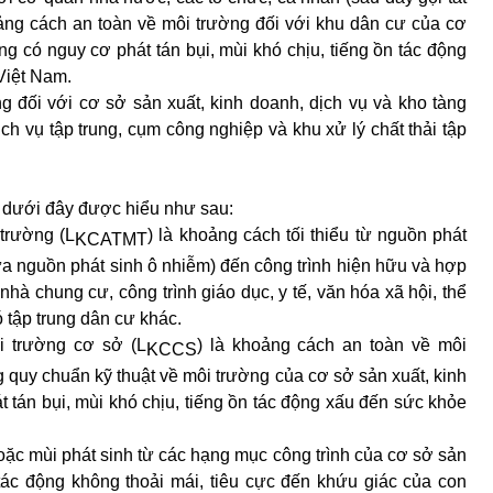
oảng cách an toàn về môi trường đối với khu dân cư của cơ
ng có nguy cơ phát tán bụi, mùi khó chịu, tiếng ồn tác động
Việt Nam.
 đối với cơ sở sản xuất, kinh doanh, dịch vụ và kho tàng
ch vụ tập trung, cụm công nghiệp và khu xử lý chất thải tập
 dưới đây được hiểu như sau:
 trường
(L
)
là khoảng cách tối thiểu từ nguồn phát
KCATMT
ứa nguồn phát sinh ô nhiễm) đến công trình hiện hữu và hợp
hà chung cư, công trình giáo dục, y tế, văn hóa xã hội, thể
ó tập trung dân cư khác.
ôi trường cơ sở
(L
)
là khoảng cách an toàn về môi
KCCS
 quy chuẩn kỹ thuật về môi trường của cơ sở sản xuất, kinh
t tán bụi, mùi khó chịu, tiếng ồn tác động xấu đến sức khỏe
 hoặc mùi phát sinh từ các hạng mục công trình của cơ sở sản
 tác động không thoải mái, tiêu cực đến khứu giác của con