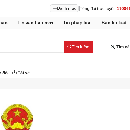
|
Danh mục
Tổng đài trực tuyến
19006
hảo
Tin văn bản mới
Tin pháp luật
Bản tin luật
Tìm kiếm
Tìm nâ
 đồ
Tải về