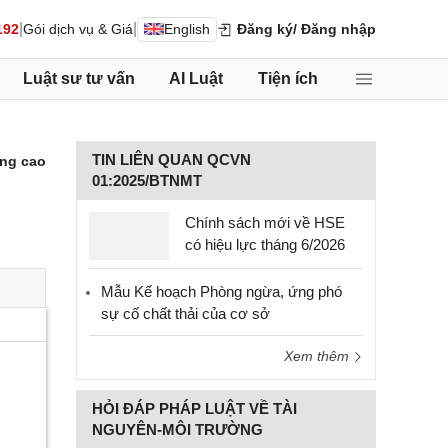
|
|
192
Gói dịch vụ & Giá
English
Đăng ký
/ Đăng nhập
Luật sư tư vấn
AI Luật
Tiện ích
TIN LIÊN QUAN QCVN
ng cao
01:2025/BTNMT
Chính sách mới về HSE
có hiệu lực tháng 6/2026
Mẫu Kế hoạch Phòng ngừa, ứng phó
sự cố chất thải của cơ sở
Xem thêm
HỎI ĐÁP PHÁP LUẬT VỀ TÀI
NGUYÊN-MÔI TRƯỜNG