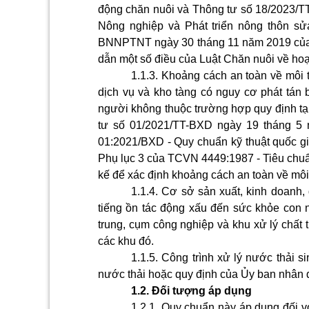
động chăn nuôi và Thông tư số 18/2023/
Nông nghiệp và Phát triển nông thôn sử
BNNPTNT ngày 30 tháng 11 năm 2019 của 
dẫn một số điều của Luật Chăn nuôi về hoạ
1.1.3.
Khoảng cách an toàn về môi t
dịch vụ và kho tàng có nguy cơ phát tán 
người không thuộc trường hợp quy định tại
tư số 01/2021/TT-BXD ngày 19 tháng 
01:2021/BXD - Quy chuẩn kỹ thuật quốc gi
Phụ lục 3 của TCVN 4449:1987 - Tiêu chuẩn
kế để xác định khoảng cách an toàn về môi
1.1.4.
Cơ sở sản xuất, kinh doanh, 
tiếng ồn tác động xấu đến sức khỏe con n
trung, cụm công nghiệp và khu xử lý chất 
các khu đó.
1.1.5.
Công trình xử lý nước thải si
nước thải hoặc quy định của Ủy ban nhân d
1.2.
Đối tượng áp dụng
1.2.1.
Quy chuẩn này áp dụng đối vớ