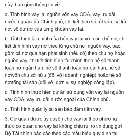
này, bao gồm thông tin về:
a. Tình hình vay lại nguồn vốn vay ODA, vay ưu đãi
nước ngoài của Chính phủ, chi tiết theo số rút vốn, số trả
nợ, số dư nợ của từng khoản vay lại.
b. Tình hình tài chính của bên vay lại với các chủ nợ, chi
tiết tình hình vay nợ theo từng chủ nợ, nguồn vay, bao
gồm cả nợ quá hạn phát sinh (nếu có) theo chủ nợ hoặc
nguồn vay, chi tiết tình hình tài chính theo hệ số thanh
toán nợ ngắn hạn, hệ số thanh toán nợ dài hạn, hệ số
nợ/vốn chủ sở hữu (đối với doanh nghiệp) hoặc hệ số
nợ/tổng tài sản (đối với đơn vị sự nghiệp công lập).
c. Tình hình thực hiện dự án sử dụng vốn vay lại nguồn
vay ODA, vay ưu đãi nước ngoài của Chính phủ.
d. Tình hình quản lý tài sản bảo đảm tiền vay.
3. Cơ quan được ủy quyền cho vay lại theo phương
thức cơ quan cho vay lại không chịu rủi ro tín dụng gửi
Bộ Tài chính báo cáo theo các mẫu biểu quy định tại