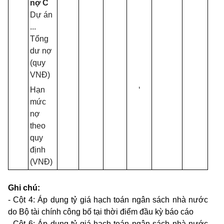
nợ C
Dự án
...
Tổng
dư nợ
(quy
VNĐ)
Hạn
‘
mức
nợ
theo
quy
định
(VNĐ)
Ghi chú:
- Cột 4: Áp dụng t
ỷ
giá hạch toán ngân sách nhà nước
do Bộ tài chính công bố tại thời điểm đầu kỳ báo cáo
- Cột 6: Áp dụng tỷ giá hạch toán ngân sách nhà nước