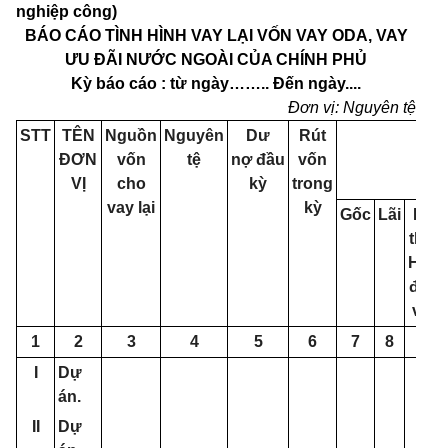
nghiệp công)
BÁO CÁO TÌNH HÌNH VAY LẠI VỐN VAY ODA, VAY
ƯU ĐÃI NƯỚC NGOÀI CỦA CHÍNH PHỦ
Kỳ báo cáo : từ ngày
……..
Đến ngày....
Đơn vị
:
Nguyên tệ
STT
TÊN
Nguồn
Nguy
ê
n
Dư
Rút
Trả
ĐƠN
v
ố
n
tệ
n
ợ
đầu
v
ố
n
VỊ
cho
kỳ
trong
vay lại
kỳ
G
ố
c
Lãi
Phí
theo
Hiệp
định
vay
1
2
3
4
5
6
7
8
9
I
Dự
án.
II
Dự