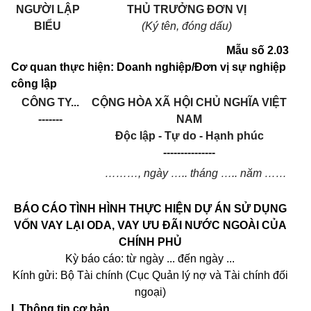
NGƯỜI LẬP
THỦ TRƯỞNG ĐƠN VỊ
BIỂU
(Ký tên, đóng dấu)
Mẫu số 2.03
Cơ quan thực hiện: Doanh nghiệp/Đơn vị sự nghiệp
c
ô
ng lập
CÔNG TY...
CỘNG HÒA XÃ HỘI CHỦ NGHĨA VIỆT
-------
NAM
Độc lập - Tự do - Hạnh phúc
---------------
………
, ngày
…..
tháng
…..
năm
……
BÁO CÁO TÌNH HÌNH THỰC HIỆN DỰ ÁN SỬ DỤNG
VỐN VAY LẠI ODA, VAY ƯU ĐÃI NƯỚC NGOÀI CỦA
CHÍNH PHỦ
Kỳ báo cáo: từ ngày ... đến ngày ...
Kính gửi: Bộ Tài chính (Cục Quản lý nợ và Tài chính đối
ngoại)
I. Thông tin cơ bản