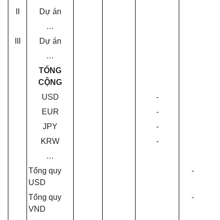
II
D
ự
án
…
III
Dự án
…
TỔNG
CỘNG
USD
-
-
EUR
-
-
JPY
-
-
KRW
-
-
…
Tổng quy
-
-
USD
Tổng quy
-
-
VND