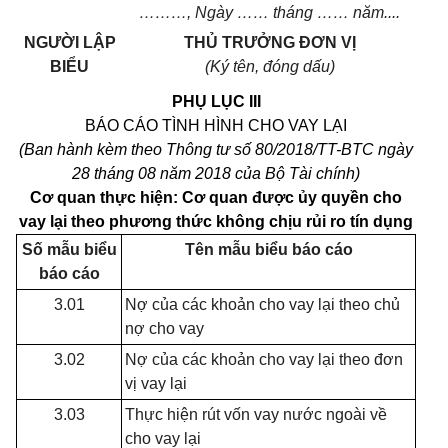
………,
Ngày
……
tháng
……
năm....
NGƯỜI LẬP
THỦ TRƯỞNG ĐƠN VỊ
BIỂU
(Ký tên, đóng dấu)
PHỤ LỤC III
BÁO CÁO TÌNH HÌNH CHO VAY LẠI
(Ban hành kèm theo Thông tư số 80/2018/TT-BTC ngày
28 tháng
0
8 năm 2018 của Bộ Tài chính)
C
ơ
quan thực hiện: Cơ quan được ủy quyền cho
vay lại theo phương thức không chịu rủi ro tín dụng
S
ố
m
ẫ
u bi
ể
u
Tên mẫu biểu báo cáo
báo cáo
3.01
Nợ của các khoản cho vay lại theo chủ
nợ cho vay
3.02
Nợ của các khoản cho vay lại theo đơn
vị vay lại
3.03
Thực hiện rút vốn vay nước ngoài về
cho vay lại