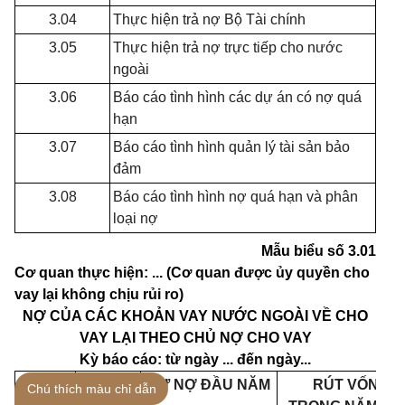
3.04
Thực hiện trả nợ Bộ Tài chính
3.05
Thực hiện trả nợ trực tiếp cho nước
ngoài
3.06
Báo cáo tình hình các dự án có nợ quá
hạn
3.07
Báo cáo tình hình quản lý tài sản bảo
đảm
3.08
Báo cáo tình hình nợ quá hạn và phân
loại nợ
Mẫu biểu số 3.01
Cơ quan thực hiện: ... (Cơ quan được ủy quyền cho
vay lại không chịu rủi ro)
NỢ CỦA CÁC KHOẢN VAY NƯỚC NGOÀI VỀ CHO
VAY LẠI THEO CHỦ NỢ CHO VAY
K
ỳ
b
á
o c
á
o: từ ng
à
y ...
đế
n ng
à
y...
A
Loại
tiền
DƯ N
Ợ
Đ
Ầ
U NĂM
RÚT VỐN
Chú thích màu chỉ dẫn