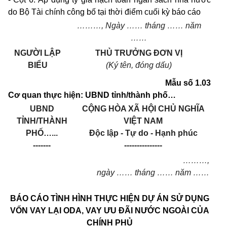
do Bộ Tài chính công bố tại th
ờ
i điểm cuối kỳ báo cáo
………,
Ngày
……
tháng
……
năm
…
…
NGƯỜI LẬP
THỦ TRƯỞNG ĐƠN VỊ
BIỂU
(K
ý
tên, đóng dấu)
Mẫu số 1.03
Cơ quan thực hiện: UBND tỉnh/thành phố
…
UBND
CỘNG HÒA XÃ HỘI CHỦ NGHĨA
TỈNH/THÀNH
VIỆT NAM
PHỐ…...
Độc lập - Tự do - Hạnh phúc
-------
---------------
………
,
ngày
……
tháng
……
năm
……
BÁO CÁO TÌNH HÌNH THỰC HIỆN DỰ ÁN SỬ DỤNG
VỐN VAY LẠI ODA, VAY ƯU ĐÃI NƯỚC NGOÀI CỦA
CHÍNH PHỦ