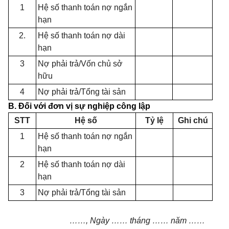
1
Hệ số thanh toán nợ ng
ắ
n
hạn
2.
Hệ số thanh toán nợ dài
hạn
3
Nợ phải trả/V
ố
n chủ sở
hữu
4
Nợ phải trả/T
ổ
ng tài sản
B. Đối với đơn vị sự nghiệp công lập
STT
H
ệ
số
Tỷ lệ
Ghi chú
1
Hệ s
ố
thanh toán nợ ng
ắ
n
hạn
2
Hệ số thanh toán nợ dài
hạn
3
Nợ phải trả/T
ổ
ng tài sản
……,
Ng
à
y
……
tháng
……
năm
……