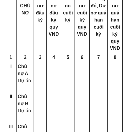
CHỦ
nợ
nợ
nợ
nợ
đó, Dư
nợ
NỢ
đ
ầ
u
đ
ầ
u
cuối
cuối
nợ quá
quá
kỳ
kỳ
kỳ
kỳ
hạn
hạn
quy
quy
cuối
cuối
VND
VND
kỳ
kỳ
quy
VND
1
2
3
4
5
6
7
8
I
Chủ
nợ A
Dự án
...
II
Chủ
nợ B
Dự án
...
III
Chủ