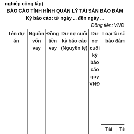
nghiệp công lập)
BÁO CÁO TÌNH HÌNH QUẢN LÝ TÀI SẢN BẢO ĐẢM
Kỳ báo cáo: từ ngày ... đến ngày ...
Đồng tiền: VNĐ
Tên dự
Nguồn
Đ
ồ
ng
D
ư nợ
cuối
Dư
Loại tài s
ả
n
án
vốn
tiền
kỳ báo cáo
nợ
bảo đảm
vay
vay
(Nguyên
t
ệ)
cuối
kỳ
báo
đ
cáo
đ
quy
VNĐ
g
d
Tải
Tài