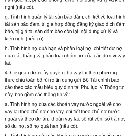
nghị (nếu có).
g. Tình hình quản lý tài sản bảo đảm, chi tiết về loại hình
tài sản bảo đảm, trị giá hợp đồng đăng ký giao dịch đảm
bảo, trị giá tài sản đảm bảo còn lại, nội dung xử lý và
kiến nghị (nếu có).
h. Tình hình nợ quá hạn và phân loại nợ, chi tiết dư nợ
qua các tháng và phân loại nhóm nợ của các đơn vị vay
lại.
4. Cơ quan được ủy quyền cho vay lại theo phương
thức chịu toàn bộ rủi ro tín dụng gửi Bộ Tài chính báo
cáo theo các mẫu biểu quy định tại Phụ lục IV Thông tư
này, bao gồm các thông tin về:
a. Tình hình nợ của các khoản vay nước ngoài về cho
vay lại theo chủ nợ cho vay, chi tiết theo chủ nợ nước
ngoài và theo dự án, khoản vay lại, số rút vốn, số trả nợ,
số dư nợ, số nợ quá hạn (nếu có).
b. Tình hình nợ của các khoản vay nước ngoài về cho