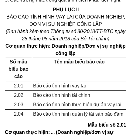
PHỤ LỤC II
BÁO CÁO TÌNH HÌNH VAY LẠI CỦA DOANH NGHIỆP,
ĐƠN VỊ SỰ NGHIỆP CÔNG LẬP
(Ban hành kèm theo Thông tư số 80/2018/TT-BTC ngày
28 tháng
0
8 năm 2018 của Bộ Tài chính)
Cơ quan thực hiện: Doanh nghiệp/Đơn vị sự nghiệp
công lập
Số mẫu
Tên mẫu biểu báo cáo
biểu b
á
o
cá
o
2.01
Báo cáo tình hình vay lại
2.02
Báo cáo t
ì
nh hình tài chính
2.03
Báo cáo tình hình thực hiện dự án vay lại
2.04
Bá
o
cáo tình hình quản lý tài sản bảo đảm
Mẫu biểu số 2.01
Cơ quan thực hiện: ... (Doanh nghiệp/đơn vị sự