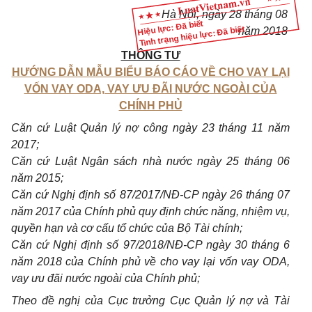
Hà Nội, ngày
28
tháng
08
Hiệu lực: Đã biết
Tình trạng hiệu lực: Đã biết
năm
2018
THÔNG TƯ
HƯỚNG DẪN MẪU BIỂU BÁO CÁO VỀ CHO VAY LẠI
VỐN VAY ODA, VAY ƯU ĐÃI NƯỚC NGOÀI CỦA
CHÍNH PHỦ
Căn c
ứ
Luật Quản lý nợ công ngày 23 tháng 1
1
năm
2017;
Căn
c
ứ
Luật Ngân sách nhà nước ngày 25 tháng 06
năm 2015;
Căn cứ Nghị định số 87/2017/NĐ-CP ngày 26 tháng 07
năm 2017 của Chính phủ quy định chức năng, nhiệm vụ,
quyền hạn và cơ cấu tổ chức của Bộ Tài chính;
Căn cứ Nghị định số 97/2018/NĐ-CP ngày 30 tháng 6
năm 2018 của Chính phủ về cho vay l
ạ
i v
ố
n vay ODA,
vay ưu đãi nước ngoài của Chính phủ;
Theo đề nghị của Cục trưởng Cục Quản lý nợ và Tài