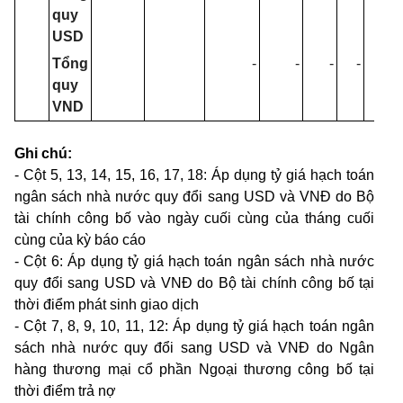
quy
USD
T
ổ
ng
-
-
-
-
-
quy
VND
Ghi chú:
- Cột 5, 13
,
14
,
15
,
16
,
17
,
18: Áp dụng t
ỷ
giá hạch toán
ngân sách nhà nước quy đ
ổ
i sang USD và VNĐ do Bộ
tài chính công bố vào ngày cuối cùng của tháng cuối
cùng của kỳ báo cáo
- Cột 6: Áp dụng tỷ giá hạch toán ngân sách nhà nước
quy đổi sang USD và VNĐ do Bộ tài chính công bố tại
thời điểm phát sinh giao dịch
- Cột 7, 8, 9, 10, 11, 12: Áp dụng t
ỷ
giá hạch to
á
n ng
â
n
s
á
ch nhà nước quy đ
ổ
i sang USD và VNĐ do Ngân
hàng thương mại cổ phần Ngoại thương công bố tại
thời điểm trả nợ