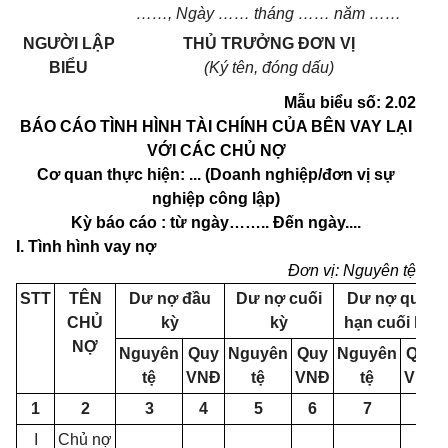
……,
Ng
à
y
……
tháng
……
năm
……
NGƯỜI LẬP
THỦ TRƯỞNG ĐƠN VỊ
BIỂU
(Ký tên, đóng dấu)
Mẫu biểu số: 2.02
BÁO CÁO TÌNH HÌNH TÀI CHÍNH CỦA BÊN VAY LẠI
VỚI CÁC CHỦ NỢ
Cơ quan thực hiện: ... (Doanh nghiệp/đơn vị sự
nghiệp công lập)
Kỳ báo cáo : từ ngày
……..
Đến ngày....
I. Tình hình vay nợ
Đơn vị: Nguyên tệ
STT
TÊN
Dư nợ đầu
Dư nợ cuối
Dư nợ quá
CHỦ
kỳ
kỳ
hạn cuối kỳ
NỢ
Nguyên
Quy
Nguyên
Quy
Nguyên
Quy
tệ
VNĐ
tệ
VNĐ
tệ
VNĐ
1
2
3
4
5
6
7
8
I
Chủ nợ