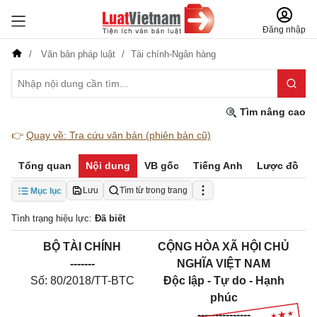
Đăng nhập
Văn bản pháp luật
Tài chính-Ngân hàng
Tìm nâng cao
👉
Quay về: Tra cứu văn bản (phiên bản cũ)
Tổng quan
Nội dung
VB gốc
Tiếng Anh
Lược đồ
Lưu
Tìm từ trong trang
Mục lục
Tình trạng hiệu lực:
Đã biết
BỘ TÀI CHÍNH
CỘNG HÒA XÃ HỘI CHỦ
-------
NGHĨA VIỆT NAM
Số: 80/2018/TT-BTC
Độc lập - Tự do - Hạnh
phúc
---------------