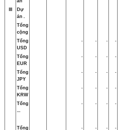
án
III
Dự
án .
T
ổ
ng
c
ộ
ng
T
ổ
ng
-
-
-
-
-
USD
Tổng
-
-
-
-
-
EUR
T
ổ
ng
-
-
-
-
-
J
P
Y
Tổng
-
-
-
-
-
KRW
T
ổ
ng
-
-
-
-
-
...
T
ổ
ng
-
-
-
-
-