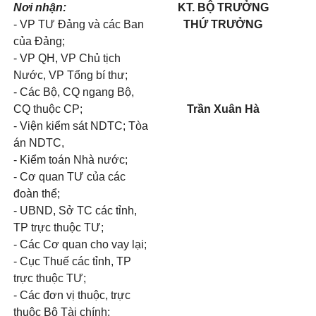
Nơi nhận:
KT. BỘ TRƯỞNG
- VP TƯ Đảng và các Ban
THỨ TRƯỞNG
của Đảng;
- VP QH, VP Chủ tịch
Nước, VP Tổng bí thư;
- Các Bộ, CQ ngang Bộ,
CQ thuộc CP;
Trần Xuân Hà
- Viện kiểm sát NDTC; Tòa
án NDTC,
- Kiểm toán Nhà nước;
- Cơ quan TƯ của các
đoàn thể;
- UBND, Sở TC các tỉnh,
TP trực thuộc TƯ;
- Các Cơ quan cho vay lại;
- Cục Thuế các tỉnh, TP
trực thuộc TƯ;
- Các đơn vị thuộc, trực
thuộc Bộ Tài chính;