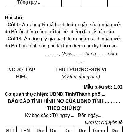
Tổng quy...
-
Ghi chú:
- Cột 6: Áp dụng tỷ giá hạch toán ngân sách nhà nước
do Bộ tài chính công b
ố
tại thời điểm đầu kỳ báo cáo
- Cột 14: Áp dụng tỷ gi
á
hạch toán ngân sách nhà nước
do Bộ Tài chính công bố tại thời điểm cuối kỳ báo cáo
………,
Ngày
……
tháng
……
năm
…
…
NGƯỜI LẬP
THỦ TRƯỞNG ĐƠN VỊ
BIỂU
(K
ý
tên, đóng dấu)
Mẫu biểu số: 1.02
Cơ qua
n
thực hiện: UBND Tỉnh/Thành phố ...
BÁO CÁO TÌNH HÌNH NỢ CỦA UBND TỈNH ……….
THEO CHỦ NỢ
Kỳ báo cáo : Từ ngày...... Đến ngày....
Đơn vị: Nguyên tệ
STT
TÊN
Dư
Dư
Dư
Dư
Trong
Dư