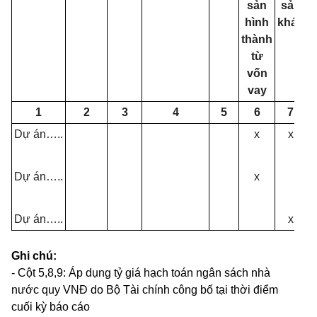
sản
s
ả
n
h
ì
nh
khác
thành
từ
vốn
vay
1
2
3
4
5
6
7
D
ự
án
…..
x
x
Dự án
…..
x
Dự án
…..
x
Ghi chú:
- Cột 5,8,9: Áp dụng tỷ giá hạ
c
h toán ngân sách nhà
nước quy VNĐ do Bộ Tài chính công bố tại thời điểm
cuối kỳ báo cáo