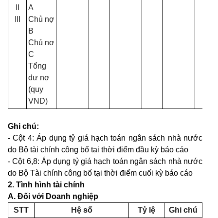
II
A
III
Chủ nợ
B
Ch
ủ
nợ
C
Tổng
dư nợ
(quy
VND)
Ghi chú:
- Cột 4: Áp dụng tỷ giá hạch toán ngân sách nhà nước
do Bộ tài chính c
ô
ng bố tại thời điểm đầu kỳ báo cáo
- Cột 6,8: Áp dụng t
ỷ
giá hạch toán ngân sách nhà nước
do Bộ Tài chính công bố tại thời điểm cuối kỳ báo cáo
2. Tình hình tài chính
A. Đối với Do
a
nh nghiệp
STT
H
ệ
s
ố
Tỷ lệ
Ghi chú