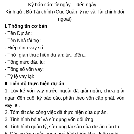
Kỳ báo cáo: từ ngày ... đến ngày ...
Kính gửi: Bộ Tài chính (Cục Quản lý nợ và Tài chính đối
ngoại)
I. Thông tin cơ bản
- Tên Dự án:
- Tên Nhà tài trợ:
- Hiệp định vay số:
- Thời gian thực hiện dự án: từ....đến...
- Tổng mức đầu tư:
- Tổng số vốn vay:
- Tỷ lệ vay lại:
II. Tiến đ
ộ
thực hiện dự án
1. Lũy kế vốn v
a
y nước ngoài đã giải ngân, chưa giải
ngân đến cuối kỳ báo cáo, phân theo vốn cấp phát, vốn
vay lại.
2. Tóm t
ắ
t các công việc đã thực hiện của dự án.
3. Tình hình bố trí và sử dụng vốn đối ứng.
4. Tình hình quản lý, sử dụng tài sản của dự án đầu tư.
5. Các vướng mắc trong quá trình triển khai, kiến nghị.