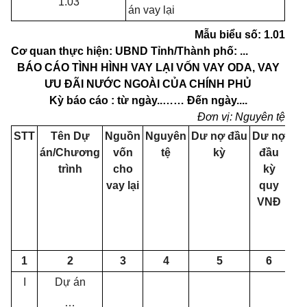
1.03
án vay lại
Mẫu biểu số: 1.01
Cơ quan thực hiện: UBND Tỉnh/Thành phố: ...
BÁO CÁO TÌNH HÌNH VAY LẠI VỐN VAY ODA, VAY
ƯU ĐÃI NƯỚC NGOÀI CỦA CHÍNH PHỦ
Kỳ báo cáo : từ ngày
..……
Đ
ế
n ngày....
Đơn vị: Nguyên tệ
STT
T
ê
n D
ự
Nguồn
Nguyên
D
ư
n
ợ
đầu
D
ư
nợ
R
á
n/Chương
v
ố
n
tệ
kỳ
đầu
v
trình
cho
kỳ
tr
vay lại
quy
k
VNĐ
1
2
3
4
5
6
I
Dự án
…