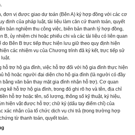
.
n, đơn vị được giao dự toán (Bên A) ký hợp đồng với các cơ
y định của pháp luật, tài liệu làm căn cứ thanh toán, quyết
ên bản nghiệm thu công việc, biên bản thanh lý hợp đồng,
 B, ủy nhiệm chi hoặc phiếu chi và các tài liệu có liên quan
 do Bên B trực tiếp thực hiện lưu giữ theo quy định hiện
 hiện các nhiệm vụ của Chương trình đã ký kết, trực tiếp sử
luật.
 hỗ trợ hộ gia đình, việc hỗ trợ đối với hộ gia đình thực hiện
hủ hộ hoặc người đại diện cho hộ gia đình (là người có đầy
 bằng văn bản thay mặt gia đình nhận hỗ trợ). Cơ quan
g kê hỗ trợ hộ gia đình, trong đó ghi rõ họ và tên, địa chỉ
iền hỗ trợ hoặc tên, số lượng, thông số kỹ thuật, ký hiệu,
m hiện vật được hỗ trợ; chữ ký (dấu tay điểm chỉ) của
c xác nhận của tổ chức dịch vụ chi trả (trong trường hợp
 chứng từ thanh toán, quyết toán.
ng