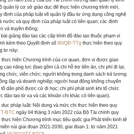
ộ quản lý cơ sở giáo dục để thực hiện chương trình mới,
y định của pháp luật về quản lý đầu tư ứng dụng công nghệ
 nước và quy định của pháp luật có liên quan; các định
in và truyền thông;
 bài giảng đào tạo các cấp trình độ đào tạo thuộc phạm vi
ành kèm theo Quyết định số
90/QĐ-TTg
thực hiện theo quy
g tư này;
án thực hiện Chương trình của cơ quan, đơn vị được giao
cao năng lực (bao gồm cả chi hỗ trợ tiền ăn, chi phí đi lại,
công chức, viên chức; người không trong danh sách trả lương
ông lập và doanh nghiệp; người hoạt động không chuyên
, tổ dân phố được cử đi học; chi phí phát sinh khi tổ chức
c đào tạo từ xa và các khoản chi khác có liên quan).
áo dục pháp luật: Nội dung và mức chi thực hiện theo quy
TT-BTC
ngày 04 tháng 3 năm 2022 của Bộ Tài chính quy
 thực hiện Chương trình mục tiêu quốc gia Phát triển kinh tế
 miền núi giai đoạn 2021-2030, giai đoạn 1: từ năm 2021
ư số
15/2022/TT-BTC
).