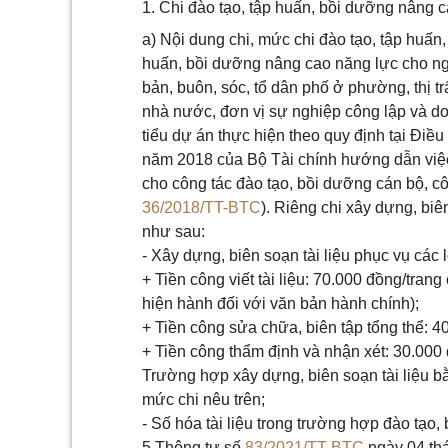
1. Chi đào tạo, tập huấn, bồi dưỡng nâng 
a) Nội dung chi, mức chi đào tạo, tập huấn
huấn, bồi dưỡng nâng cao năng lực cho ngư
bản, buôn, sóc, tổ dân phố ở phường, thị 
nhà nước, đơn vị sự nghiệp công lập và d
tiểu dự án thực hiện theo quy định tại Điề
năm 2018 của Bộ Tài chính hướng dẫn việc 
cho công tác đào tạo, bồi dưỡng cán bộ, cô
36/2018/TT-BTC
). Riêng chi xây dựng, biê
như sau:
- Xây dựng, biên soạn tài liệu phục vụ các
+ Tiền công viết tài liệu: 70.000 đồng/trang
hiện hành đối với văn bản hành chính);
+ Tiền công sửa chữa, biên tập tổng thể: 4
+ Tiền công thẩm định và nhận xét: 30.000
Trường hợp xây dựng, biên soạn tài liệu b
mức chi nêu trên;
- Số hóa tài liệu trong trường hợp đào tạo,
5 Thông tư số
83/2021/TT-BTC
ngày 04 th