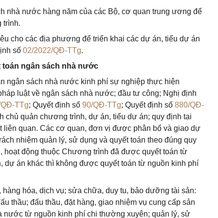
 sách nhà nước hàng năm của các Bộ, cơ quan trung ương để
trình.
êu cho các địa phương để triển khai các dự án, tiểu dự án
định số
02/2022/QĐ-TTg
.
ết toán ngân sách nhà nước
oán ngân sách nhà nước kinh phí sự nghiệp thực hiện
pháp luật về ngân sách nhà nước; đầu tư công; Nghị định
/QĐ-TTg
; Quyết định số
90/QĐ-TTg
; Quyết định số
880/QĐ-
 chủ quản chương trình, dự án, tiểu dự án; quy định tại
t liên quan. Các cơ quan, đơn vị được phân bổ và giao dự
trách nhiệm quản lý, sử dụng và quyết toán theo đúng quy
ụ, hoạt động thuộc Chương trình đã được quyết toán từ
, dự án khác thì không được quyết toán từ nguồn kinh phí
ư, hàng hóa, dịch vụ; sửa chữa, duy tu, bảo dưỡng tài sản:
đấu thầu; đấu thầu, đặt hàng, giao nhiệm vụ cung cấp sản
 nước từ nguồn kinh phí chi thường xuyên; quản lý, sử