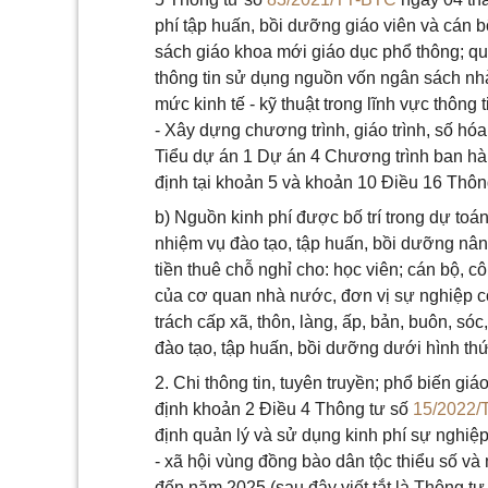
phí tập huấn, bồi dưỡng giáo viên và cán b
sách giáo khoa mới giáo dục phổ thông; qu
thông tin sử dụng nguồn vốn ngân sách nhà
mức kinh tế - kỹ thuật trong lĩnh vực thông t
- Xây dựng chương trình, giáo trình, số hóa
Tiểu dự án 1 Dự án 4 Chương trình ban h
định tại khoản 5 và khoản 10 Điều 16 Thôn
b) Nguồn kinh phí được bố trí trong dự to
nhiệm vụ đào tạo, tập huấn, bồi dưỡng nâng 
tiền thuê chỗ nghỉ cho: học viên; cán bộ, 
của cơ quan nhà nước, đơn vị sự nghiệp c
trách cấp xã, thôn, làng, ấp, bản, buôn, sóc
đào tạo, tập huấn, bồi dưỡng dưới hình thứ
2. Chi thông tin, tuyên truyền; phổ biến gi
định khoản 2 Điều 4 Thông tư số
15/2022/
định quản lý và sử dụng kinh phí sự nghiệp
- xã hội vùng đồng bào dân tộc thiểu số và
đến năm 2025 (sau đây viết tắt là Thông t