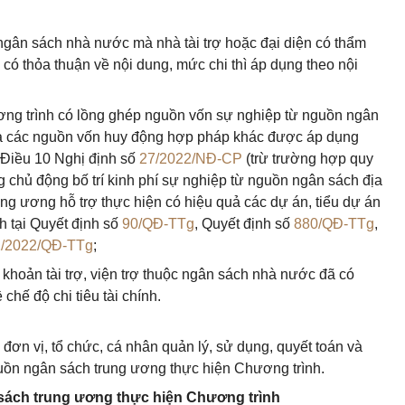
c ngân sách nhà nước mà nhà tài trợ hoặc đại diện có thẩm
 có thỏa thuận về nội dung, mức chi thì áp dụng theo nội
ương trình có lồng ghép nguồn vốn sự nghiệp từ nguồn ngân
à các nguồn vốn huy động hợp pháp khác được áp dụng
i Điều 10 Nghị định số
27/2022/NĐ-CP
(trừ trường hợp quy
g chủ động bố trí kinh phí sự nghiệp từ nguồn ngân sách địa
ng ương hỗ trợ thực hiện có hiệu quả các dự án, tiểu dự án
h tại Quyết định số
90/QĐ-TTg
, Quyết định số
880/QĐ-TTg
,
2/2022/QĐ-TTg
;
khoản tài trợ, viện trợ thuộc ngân sách nhà nước đã có
hế độ chi tiêu tài chính.
đơn vị, tổ chức, cá nhân quản lý, sử dụng, quyết toán và
uồn ngân sách trung ương thực hiện Chương trình.
 sách trung ương thực hiện Chương trình