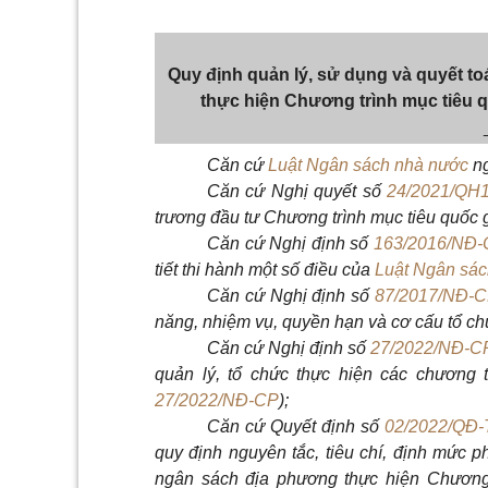
Quy định quản lý,
sử
dụng và quyết to
thực hiện Chương trình mục
tiêu
q
Căn cứ
Luật Ngân sách nhà nước
ng
Căn cứ Nghị quyết
số
24/2021/QH
trương đầu tư Chương trình mục tiêu quốc
Căn cứ Nghị định số
163/2016/NĐ-
tiết thi hành một
số
điều của
Luật Ngân sá
Căn cứ
Nghị định số
87/2017/NĐ-
năng, nhiệm vụ, quyền hạn và cơ cấu tổ ch
Căn cứ Nghị định số
27/2022/NĐ-C
quản lý, tổ chức thực hiện các chương t
27/2022/NĐ-CP
);
Căn cứ Quyết định
số
02/2022/QĐ-
quy định nguyên tắc, tiêu chí, định mức
p
ngân sách địa phương thực hiện Chương