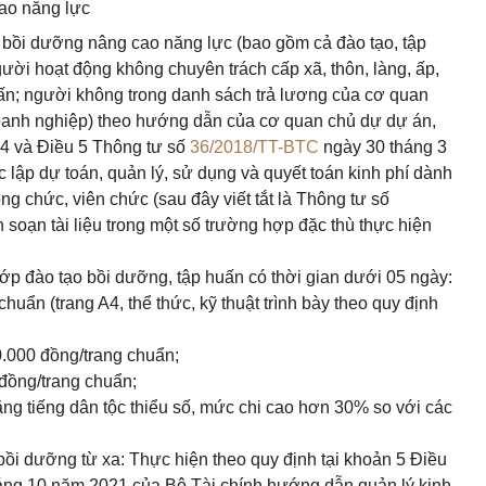
cao năng lực
, bồi dưỡng nâng cao năng lực (bao gồm cả đào tạo, tập
ời hoạt động không chuyên trách cấp xã, thôn, làng, ấp,
trấn; người không trong danh sách trả lương của cơ quan
oanh nghiệp) theo hướng dẫn của cơ quan chủ dự dự án,
u 4 và Điều 5 Thông tư số
36/2018/TT-BTC
ngày 30 tháng 3
lập dự toán, quản lý, sử dụng và quyết toán kinh phí dành
ng chức, viên chức (sau đây viết tắt là Thông tư số
n soạn tài liệu trong một số trường hợp đặc thù thực hiện
 lớp đào tạo bồi dưỡng, tập huấn có thời gian dưới 05 ngày:
 chuẩn (trang A4, thể thức, kỹ thuật trình bày theo quy định
0.000 đồng/trang chuẩn;
 đồng/trang chuẩn;
ằng tiếng dân tộc thiểu số, mức chi cao hơn 30% so với các
 bồi dưỡng từ xa: Thực hiện theo quy định tại khoản 5 Điều
áng 10 năm 2021 của Bộ Tài chính hướng dẫn quản lý kinh