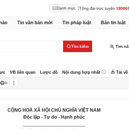
|
Danh mục
Tổng đài trực tuyến
19006
hảo
Tin văn bản mới
Tin pháp luật
Bản tin luật
Tìm kiếm
Tìm nâ
lực
VB liên quan
Lược đồ
Nội dung hợp nhất
Tải về
In
CỘNG HOÀ
XÃ HỘI
CHỦ NGHĨA VIỆT NAM
Độc lập - Tự do - Hạnh phúc
________________________