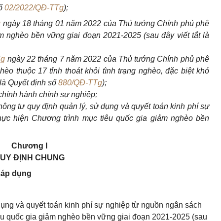
số
02/2022/QĐ-TTg
);
g
ngày 18 tháng 01 năm 2022 của Thủ tướng Chính phủ phê
iảm nghèo
bền vững
giai đoạn 2021-2025 (sau
đây
viết
tắt
là
Tg
ngày 22 tháng 7 năm 2022 của Thủ tướng Chính phủ phê
hèo thuộc 17 tỉnh thoát
khỏi
tình trạng nghèo, đặc
biệt
khó
 là Quyết định
số
880/QĐ-TTg
);
chính hành chính sự nghiệp;
ông tư quy định quản lý, sử dụng và quyết toán kinh phí sự
hực hiện Chương trình mục tiêu quốc gia giảm nghèo bền
Chương I
UY ĐỊNH CHUNG
g áp dụng
 dụng và quyết toán kinh phí sự nghiệp từ nguồn ngân sách
êu quốc gia giảm nghèo bền vững giai đoạn 2021-2025 (sau