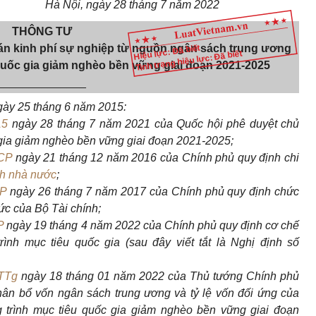
Hà Nội, ngày 28 tháng 7 năm 2022
THÔNG TƯ
án kinh phí sự nghiệp
từ nguồn ngân sách trung
ương
Hiệu lực: Đã biết
Tình trạng hiệu lực: Đã biết
uốc gia
giảm nghèo bền vững giai đoạn 2021-2025
______________
ày 25 tháng 6 năm 2015:
15
ngày 28 tháng 7 năm 2021 của Quốc hội phê duyệt chủ
 gia giảm nghèo
bền
vững giai đoạn 2021-2025;
CP
ngày 21 tháng 12 năm 2016 của Chính phủ quy định chi
ch nhà nước
;
CP
ngày 26 tháng 7 năm 2017 của Chính phủ quy định chức
ức của Bộ Tài chính;
P
ngày 19 tháng 4 năm 2022 của Chính phủ quy định cơ chế
rình mục tiêu quốc gia (sau đây viết
tắt
là Nghị định số
TTg
ngày 18 tháng 01 năm 2022 của Thủ tướng Chính phủ
hân bổ vốn
ngân sách trung ương và tỷ lệ vốn
đối
ứng của
 trình mục tiêu quốc gia giảm nghèo
bền vững
giai đoạn