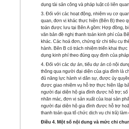
dụng tài sản công và pháp luật có liên quan
3. Đối với các hoạt động, nhiệm vụ cơ qua
quan, đơn vị khác thực hiện (Bên B) theo qu
toán được lưu tại Bên A gồm: Hợp đồng, bi
văn bản đề nghị thanh toán kinh phí của Bên
khác. Các hoá đơn, chứng từ chi tiêu cụ thể
hành. Bên B có trách nhiệm triển khai thực
dụng kinh phí theo đúng quy định của pháp 
4. Đối với các dự án, tiểu dự án có nội dung
thông qua người đại diện của gia đình là c
đủ năng lực hành vi dân sự, được ủy quyền
được giao nhiệm vụ hỗ trợ thực hiện lập bản
người đại diện hộ gia đình được hỗ trợ; số t
nhãn mác, đơn vị sản xuất của loại sản phẩ
người đại diện hộ gia đình được hỗ trợ hoặ
thanh toán qua tổ chức dịch vụ chi trả) làm
Điều 4. Một số nội dung và mức chi chu