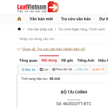
Văn bản mới
Tra cứu văn bản
Dự t
Văn bản pháp luật
Tài chính-Ngân hàng,
Chính sách
👉
Quay về: Tra cứu văn bản (phiên bản cũ)
Nội dung
Tổng quan
VB gốc
Tiếng Anh
Hiệu 
Lưu
Theo dõi VB
Ghi chú
Báo lỗi
Mục lục
Tình trạng hiệu lực:
Đã biết
BỘ TÀI CHÍNH
______
Số: 46/2022/TT-BTC