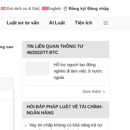
|
|
192
Gói dịch vụ & Giá
English
Đăng ký
/ Đăng nhập
Luật sư tư vấn
AI Luật
Tiện ích
TIN LIÊN QUAN THÔNG TƯ
ng cao
46/2022/TT-BTC
Hỗ trợ người lao động
nghèo đi làm việc ở nước
ngoài
Xem thêm
HỎI ĐÁP PHÁP LUẬT VỀ TÀI CHÍNH-
NGÂN HÀNG
Vay tín chấp không có khả năng trả nợ