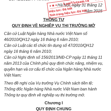
Hà Nội, ngày 31 tháng 12
Hiệu lực: Đã biết
Tình trạng hiệu lực: Đã biết
năm 2015
THÔNG TƯ
QUY ĐỊNH VỀ NGHIỆP VỤ THỊ TRƯỜNG MỞ
Căn cứ Luật Ngân hàng Nhà nước Việt Nam số
46/2010/QH12 ngày 16 tháng 6 năm 2010;
Căn cứ Luật các tổ chức tín dụng số 47/2010/QH12
ngày 16 tháng 6 năm 2010;
Căn cứ Nghị định số 156/2013/NĐ-CP ngày 11 tháng 11
năm 2013 của Chính phủ quy định chức năng, nhiệm vụ,
quyền hạn và cơ cấu tổ chức của Ngân hàng Nhà nước
Việt Nam;
Theo đề nghị của Vụ trưởng Vụ Chính sách tiền tệ;
Thống đốc Ngân hàng Nhà nước Việt Nam ban hành
Thông tư quy định về nghiệp vụ thị trường mở.
Chương I
QUY ĐỊNH CHUNG