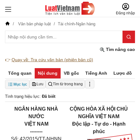
Đăng nhập
Văn bản pháp luật
Tài chính-Ngân hàng
Tìm nâng cao
👉
Quay về: Tra cứu văn bản (phiên bản cũ)
Tổng quan
Nội dung
VB gốc
Tiếng Anh
Lược đồ
Lưu
Tìm từ trong trang
Mục lục
Tình trạng hiệu lực:
Đã biết
NGÂN HÀNG NHÀ
CỘNG HÒA XÃ HỘI CHỦ
NƯỚC
NGHĨA VIỆT NAM
VIỆT NAM
Độc lập - Tự do - Hạnh
--------
phúc
Số: 42/2015/TT-NHNN
---------------