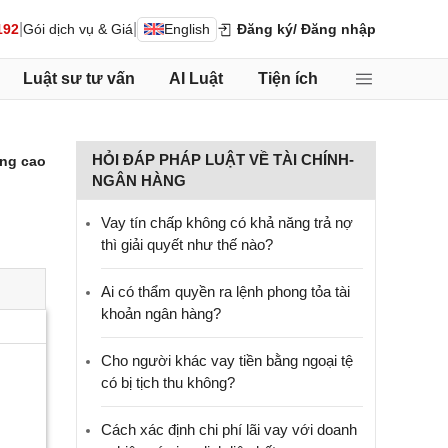
|
|
192
Gói dịch vụ & Giá
English
Đăng ký
/ Đăng nhập
Luật sư tư vấn
AI Luật
Tiện ích
HỎI ĐÁP PHÁP LUẬT VỀ TÀI CHÍNH-
ng cao
NGÂN HÀNG
Vay tín chấp không có khả năng trả nợ
thì giải quyết như thế nào?
Ai có thẩm quyền ra lệnh phong tỏa tài
khoản ngân hàng?
Cho người khác vay tiền bằng ngoại tệ
có bị tịch thu không?
Cách xác định chi phí lãi vay với doanh