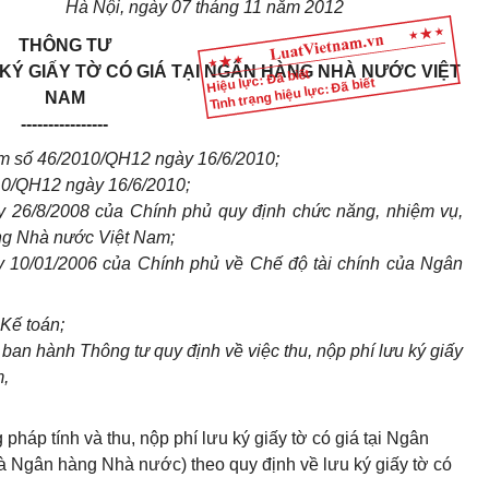
Hà Nội, ngày 07 tháng 11 năm 2012
THÔNG TƯ
 KÝ GIẤY TỜ CÓ GIÁ TẠI NGÂN HÀNG NHÀ NƯỚC VIỆT
Hiệu lực: Đã biết
Tình trạng hiệu lực: Đã biết
NAM
----------------
m số 46/2010/QH12 ngày 16/6/2010;
010/QH12 ngày 16/6/2010;
 26/8/2008 của Chính phủ quy định chức năng, nhiệm vụ,
ng Nhà nước Việt Nam;
 10/01/2006 của Chính phủ về Chế độ tài chính của Ngân
 Kế toán;
n hành Thông tư quy định về việc thu, nộp phí lưu ký giấy
m,
háp tính và thu, nộp phí lưu ký giấy tờ có giá tại Ngân
à Ngân hàng Nhà nước) theo quy định về lưu ký giấy tờ có