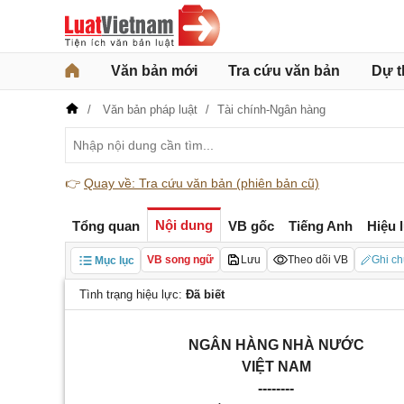
Văn bản mới
Tra cứu văn bản
Dự t
Văn bản pháp luật
Tài chính-Ngân hàng
👉
Quay về: Tra cứu văn bản (phiên bản cũ)
Nội dung
Tổng quan
VB gốc
Tiếng Anh
Hiệu 
VB song ngữ
Lưu
Theo dõi VB
Ghi ch
Mục lục
Tình trạng hiệu lực:
Đã biết
NGÂN HÀNG NHÀ NƯỚC
VIỆT NAM
--------