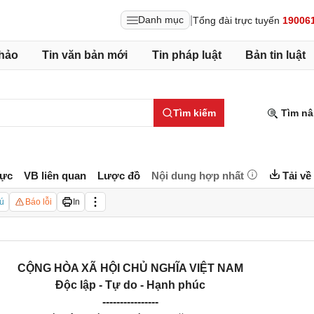
|
Danh mục
Tổng đài trực tuyến
19006
hảo
Tin văn bản mới
Tin pháp luật
Bản tin luật
Tìm kiếm
Tìm nâ
lực
VB liên quan
Lược đồ
Nội dung hợp nhất
Tải về
ú
Báo lỗi
In
CỘNG HÒA XÃ HỘI CHỦ NGHĨA VIỆT NAM
Độc lập - Tự do - Hạnh phúc
----------------