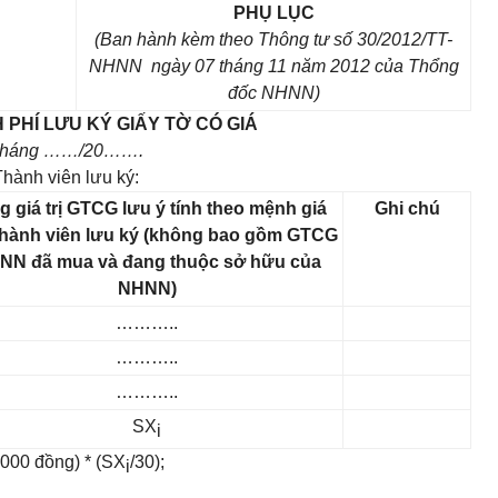
PHỤ LỤC
(Ban hành kèm theo Thông tư số 30/2012/TT-
NHNN ngày 07 tháng 11 năm 2012 của Thổng
đốc NHNN)
 PHÍ LƯU KÝ GIẤY TỜ CÓ GIÁ
háng ……/20…….
Thành viên lưu ký:
g giá trị GTCG lưu ý tính theo mệnh giá
Ghi chú
thành viên lưu ký (không bao gồm GTCG
NN đã mua và đang thuộc sở hữu của
NHNN)
………..
………..
………..
SX
i
.000 đồng) * (SX
/30);
i