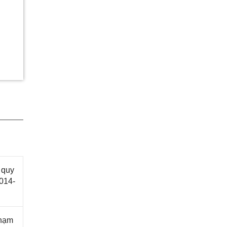
 quy
014-
phạm