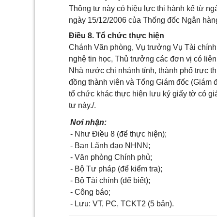
Thông tư này có hiệu lực thi hành kể từ 
ngày 15/12/2006 của Thống đốc Ngân hàng
Điều 8. Tổ chức thực hiện
Chánh Văn phòng, Vụ trưởng Vụ Tài chính
nghệ tin học, Thủ trưởng các đơn vị có l
Nhà nước chi nhánh tỉnh, thành phố trực th
đồng thành viên và Tổng Giám đốc (Giám đ
tổ chức khác thực hiện lưu ký giấy tờ có 
tư này./.
Nơi nhận:
- Như Điều 8 (để thực hiện);
- Ban Lãnh đạo NHNN;
- Văn phòng Chính phủ;
- Bộ Tư pháp (để kiểm tra);
- Bộ Tài chính (để biết);
- Công báo;
- Lưu: VT, PC, TCKT2 (5 bản).