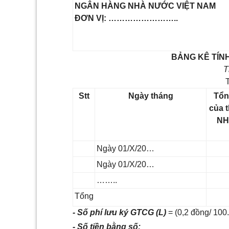
NGÂN HÀNG NHÀ NƯỚC VIỆT NAM
ĐƠN VỊ: ……………………..
BẢNG KÊ TÍNH
T
Stt
Ngày tháng
Tổn
của 
NH
Ngày 01/X/20…
Ngày 01/X/20…
……..
Tổng
- Số phí lưu ký GTCG (L)
= (0,2 đồng/ 100
- Số tiền bằng số: