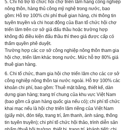
5. Chi hỗ trợ tổ chức hội chợ triển lãm hàng công nghiệp
nông thôn, hàng thủ công mỹ nghệ trong nước, bao
gồm: Hỗ trợ 100% chi phí thuê gian hàng, chi thông tin
tuyên truyền và chi hoạt động của Ban tổ chức hội chợ
triển lãm trên cơ sở giá đấu thầu hoặc trường hợp
không đủ điều kiện đấu thầu thì theo giá được cấp có
thẩm quyền phê duyệt.
Trường hợp các cơ sở công nghiệp nông thôn tham gia
hội chợ, triển lãm khác trong nước. Mức hỗ trợ 80% giá
thuê gian hàng.
6. Chi tổ chức, tham gia hội chợ triển lãm cho các cơ sở
công nghiệp nông thôn tại nước ngoài. Hỗ trợ 100% các
khoản chi phí, bao gồm: Thuê mặt bằng, thiết kế, dàn
dựng gian hàng; trang trí chung của khu vực Việt Nam
(bao gồm cả gian hàng quốc gia nếu có); chi phí tổ chức
khai mạc nếu là hội chợ triển lãm riêng của Việt Nam
(giấy mời, đón tiếp, trang trí, âm thanh, ánh sáng, thông
tin tuyên truyền); chi phí tổ chức hội thảo, trình diễn sản
phẩm (thuê hội trường, thiết bị, trang trí, khánh tiết); chi