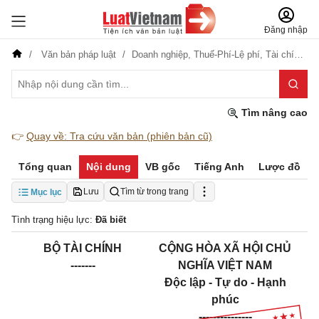
Đăng nhập
Văn bản pháp luật
Doanh nghiệp,
Thuế-Phí-Lệ phí,
Tài chính-Ngân hàng,
Tìm nâng cao
👉
Quay về: Tra cứu văn bản (phiên bản cũ)
Tổng quan
Nội dung
VB gốc
Tiếng Anh
Lược đồ
Lưu
Tìm từ trong trang
Mục lục
Tình trạng hiệu lực:
Đã biết
B
Ộ
TÀI CHÍNH
CỘNG HÒA XÃ HỘI CHỦ
-------
NGHĨA VIỆT NAM
Độc lập - Tự do - Hạnh
phúc
---------------