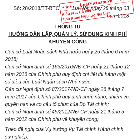
Số: 28/2018/TT-BTC
Hà Nội, ngày 28 tháng 03
Hiệu lực: Đã biết
Tình trạng hiệu lực: Đã biết
năm 2018
THÔNG TƯ
HƯỚNG DẪN LẬP, QUẢN LÝ, SỬ DỤNG KINH PHÍ
KHUYẾN CÔNG
Căn cứ Luật Ngân sách Nhà nước ngày 25 tháng 6 năm
2015;
Căn cứ Nghị định số 163/2016/NĐ-CP ngày 21 tháng 12
năm 2016 của Chính phủ quy định chi tiết thi hành một
số điều của Luật Ngân sách Nhà nước;
Căn cứ Nghị định số 87/2017/NĐ-CP ngày 26 tháng 7
năm 2017 của Chính phủ quy định chức năng, nhiệm vụ,
quyền hạn và cơ cấu tổ chức của Bộ Tài chính;
Căn cứ Nghị định số 45/2012/NĐ-CP ngày 21 tháng 5
năm 2012 của Chính phủ về khuyến công;
Theo đề nghị của Vụ trưởng Vụ Tài chính Hành chính
sự nghiệp;