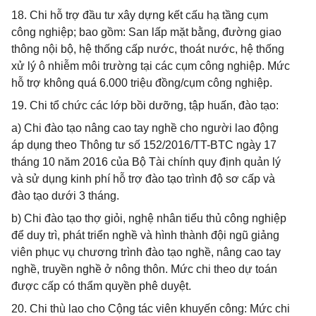
18. Chi hỗ trợ đầu tư xây dựng kết cấu hạ tầng cụm
công nghiệp; bao gồm: San lấp mặt bằng, đường giao
thông nội bộ, hệ thống cấp nước, thoát nước, hệ thống
xử lý ô nhiễm môi trường tại các cụm công nghiệp. Mức
hỗ trợ không quá 6.000 triệu đồng/cụm công nghiệp.
19. Chi tổ chức các lớp bồi dưỡng, tập huấn, đào tạo:
a) Chi đào tạo nâng cao tay nghề cho người lao động
áp dụng theo Thông tư số 152/2016/TT-BTC ngày 17
tháng 10 năm 2016 của Bộ Tài chính quy định quản lý
và sử dụng kinh phí hỗ trợ đào tạo trình độ sơ cấp và
đào tạo dưới 3 tháng.
b) Chi đào tạo thợ giỏi, nghệ nhân tiểu thủ công nghiệp
để duy trì, phát triển nghề và hình thành đội ngũ giảng
viên phục vụ chương trình đào tạo nghề, nâng cao tay
nghề, truyền nghề ở nông thôn. Mức chi theo dự toán
được cấp có thẩm quyền phê duyệt.
20. Chi thù lao cho Cộng tác viên khuyến công: Mức chi