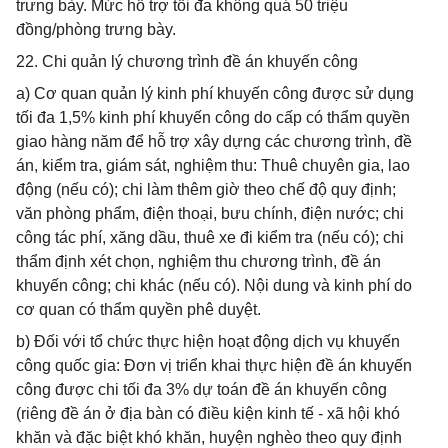
trưng bày. Mức hỗ trợ tối đa không quá 50 triệu
đồng/phòng trưng bày.
22. Chi quản lý chương trình đề án khuyến công
a) Cơ quan quản lý kinh phí khuyến công được sử dụng
tối đa 1,5% kinh phí khuyến công do cấp có thẩm quyền
giao hàng năm để hỗ trợ xây dựng các chương trình, đề
án, kiểm tra, giám sát, nghiệm thu: Thuê chuyên gia, lao
động (nếu có); chi làm thêm giờ theo chế độ quy định;
văn phòng phẩm, điện thoại, bưu chính, điện nước; chi
công tác phí, xăng dầu, thuê xe đi kiểm tra (nếu có); chi
thẩm định xét chọn, nghiệm thu chương trình, đề án
khuyến công; chi khác (nếu có). Nội dung và kinh phí do
cơ quan có thẩm quyền phê duyệt.
b) Đối với tổ chức thực hiện hoạt động dịch vụ khuyến
công quốc gia: Đơn vị triển khai thực hiện đề án khuyến
công được chi tối đa 3% dự toán đề án khuyến công
(riêng đề án ở địa bàn có điều kiện kinh tế - xã hội khó
khăn và đặc biệt khó khăn, huyện nghèo theo quy định