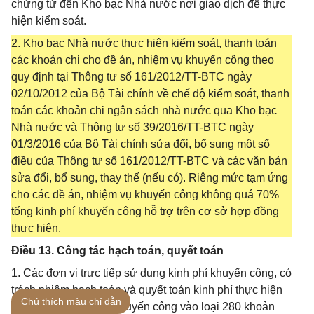
chứng từ đến Kho bạc Nhà nước nơi giao dịch để thực
hiện kiểm soát.
2. Kho bạc Nhà nước thực hiện kiểm soát, thanh toán
các khoản chi cho đề án, nhiệm vụ khuyến công theo
quy định tại Thông tư số 161/2012/TT-BTC ngày
02/10/2012 của Bộ Tài chính về chế độ kiểm soát, thanh
toán các khoản chi ngân sách nhà nước qua Kho bạc
Nhà nước và Thông tư số 39/2016/TT-BTC ngày
01/3/2016 của Bộ Tài chính sửa đổi, bổ sung một số
điều của Thông tư số 161/2012/TT-BTC và các văn bản
sửa đổi, bổ sung, thay thế (nếu có). Riêng mức tạm ứng
cho các đề án, nhiệm vụ khuyến công không quá 70%
tổng kinh phí khuyến công hỗ trợ trên cơ sở hợp đồng
thực hiện.
Điều 13. Công tác hạch toán, quyết toán
1. Các đơn vị trực tiếp sử dụng kinh phí khuyến công, có
trách nhiệm hạch toán và quyết toán kinh phí thực hiện
Chú thích màu chỉ dẫn
các đề án, nhiệm vụ khuyến công vào loại 280 khoản