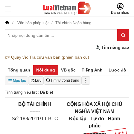
Đăng nhập
Văn bản pháp luật
Tài chính-Ngân hàng
Tìm nâng cao
👉
Quay về: Tra cứu văn bản (phiên bản cũ)
Tổng quan
Nội dung
VB gốc
Tiếng Anh
Lược đồ
Lưu
Tìm từ trong trang
Mục lục
Tình trạng hiệu lực:
Đã biết
BỘ TÀI CHÍNH
CỘNG HÒA XÃ HỘI CHỦ
-------
NGHĨA VIỆT NAM
Số: 188/2011/TT-BTC
Độc lập - Tự do - Hạnh
phúc
---------------