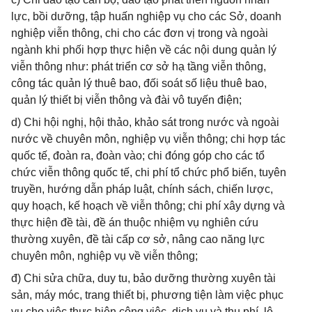
lực, bồi dưỡng, tập huấn nghiệp vụ cho các Sở, doanh
nghiệp viễn thông, chi cho các đơn vị trong và ngoài
ngành khi phối hợp thực hiện về các nội dung quản lý
viễn thông như: phát triển cơ sở hạ tầng viễn thông,
công tác quản lý thuê bao, đối soát số liệu thuê bao,
quản lý thiết bị viễn thông và đài vô tuyến điện;
d) Chi hội nghị, hội thảo, khảo sát trong nước và ngoài
nước về chuyên môn, nghiệp vụ viễn thông; chi hợp tác
quốc tế, đoàn ra, đoàn vào; chi đóng góp cho các tổ
chức viễn thông quốc tế, chi phí tổ chức phổ biến, tuyên
truyền, hướng dẫn pháp luật, chính sách, chiến lược,
quy hoạch, kế hoạch về viễn thông; chi phí xây dựng và
thực hiện đề tài, đề án thuộc nhiệm vụ nghiên cứu
thường xuyên, đề tài cấp cơ sở, nâng cao năng lực
chuyên môn, nghiệp vụ về viễn thông;
đ) Chi sửa chữa, duy tu, bảo dưỡng thường xuyên tài
sản, máy móc, trang thiết bị, phương tiện làm việc phục
vụ cho việc thực hiện công việc, dịch vụ và thu phí, lệ