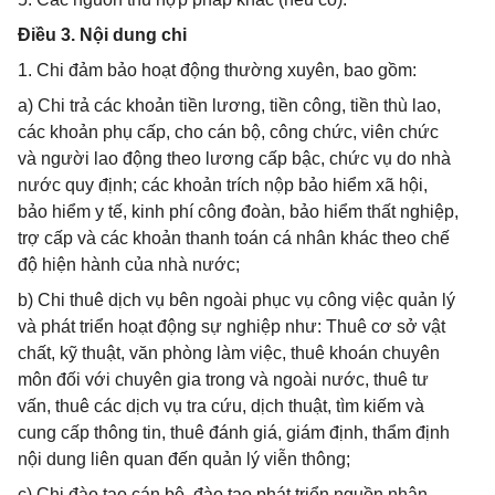
Điều 3. Nội dung chi
1. Chi đảm bảo hoạt động thường xuyên, bao gồm:
a) Chi trả các khoản tiền lương, tiền công, tiền thù lao,
các khoản phụ cấp, cho cán bộ, công chức, viên chức
và người lao động theo lương cấp bậc, chức vụ do nhà
nước quy định; các khoản trích nộp bảo hiểm xã hội,
bảo hiểm y tế, kinh phí công đoàn, bảo hiểm thất nghiệp,
trợ cấp và các khoản thanh toán cá nhân khác theo chế
độ hiện hành của nhà nước;
b) Chi thuê dịch vụ bên ngoài phục vụ công việc quản lý
và phát triển hoạt động sự nghiệp như: Thuê cơ sở vật
chất, kỹ thuật, văn phòng làm việc, thuê khoán chuyên
môn đối với chuyên gia trong và ngoài nước, thuê tư
vấn, thuê các dịch vụ tra cứu, dịch thuật, tìm kiếm và
cung cấp thông tin, thuê đánh giá, giám định, thẩm định
nội dung liên quan đến quản lý viễn thông;
c) Chi đào tạo cán bộ, đào tạo phát triển nguồn nhân