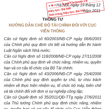
Hà Nội, ngày 19 tháng 12
Hiệu lực: Đã biết
Tình trạng hiệu lực: Đã biết
năm 2011
THÔNG TƯ
HƯỚNG DẪN CHẾ ĐỘ TÀI CHÍNH ĐỐI VỚI CỤC
VIỄN THÔNG
Căn cứ Nghị định số 60/2003/NĐ-CP ngày 06/6/2003
của Chính phủ quy định chi tiết và hướng dẫn thi hành
Luật Ngân sách Nhà nước;
Căn cứ Nghị định số 118/2008/NĐ-CP ngày 27/11/2008
của Chính phủ quy định về chức năng, nhiệm vụ, quyền
hạn và cơ cấu tổ chức của Bộ Tài chính;
Căn cứ Nghị định số 43/2006/NĐ-CP ngày 25/4/2006
của Chính phủ quy định quyền tự chủ, tự chịu trách
nhiệm về thực hiện nhiệm vụ, tổ chức bộ máy, biên chế
và tài chính đối với đơn vị sự nghiệp công lập;
Căn cứ Quyết định số 35/2011/QĐ-TTg ngày 27/6/2011
của Thủ tướng Chính phủ quy định chức năng, nhiệm
vụ, quyền hạn và cơ cấu tổ chức của Cục Viễn thông