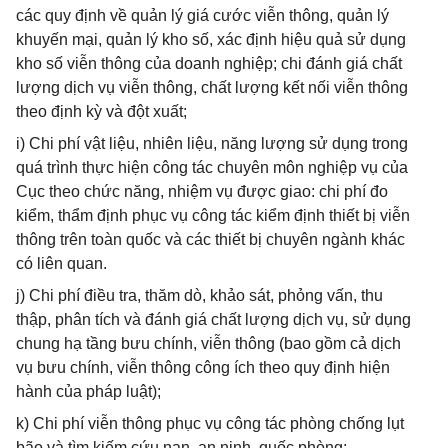
các quy định về quản lý giá cước viễn thông, quản lý
khuyến mại, quản lý kho số, xác định hiệu quả sử dụng
kho số viễn thông của doanh nghiệp; chi đánh giá chất
lượng dịch vụ viễn thông, chất lượng kết nối viễn thông
theo định kỳ và đột xuất;
i) Chi phí vật liệu, nhiên liệu, năng lượng sử dụng trong
quá trình thực hiện công tác chuyên môn nghiệp vụ của
Cục theo chức năng, nhiệm vụ được giao: chi phí đo
kiểm, thẩm định phục vụ công tác kiểm định thiết bị viễn
thông trên toàn quốc và các thiết bị chuyên ngành khác
có liên quan.
j) Chi phí điều tra, thăm dò, khảo sát, phỏng vấn, thu
thập, phân tích và đánh giá chất lượng dịch vụ, sử dụng
chung hạ tầng bưu chính, viễn thông (bao gồm cả dịch
vụ bưu chính, viễn thông công ích theo quy định hiện
hành của pháp luật);
k) Chi phí viễn thông phục vụ công tác phòng chống lụt
bão và tìm kiếm cứu nạn, an ninh, quốc phòng;