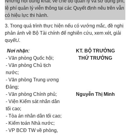
Những nội dung khác về chế độ quản lý và sử dụng phí,
lệ phí quản lý viễn thông tại các Quyết định nêu trên vẫn
có hiệu lực thi hành.
3. Trong quá trình thực hiện nếu có vướng mắc, đề nghị
phản ánh về Bộ Tài chính để nghiên cứu, xem xét, giải
quyết./.
Nơi nhận:
KT. BỘ TRƯỞNG
- Văn phòng Quốc hội;
THỨ TRƯỞNG
- Văn phòng Chủ tịch
nước;
- Văn phòng Trung ương
Đảng;
- Văn phòng Chính phủ;
Nguyễn Thị Minh
- Viện Kiểm sát nhân dân
tối cao;
- Tòa án nhân dân tối cao;
- Kiểm toán Nhà nước;
- VP BCĐ TW về phòng,