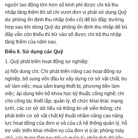
người lao động lớn hơn số kinh phí được chi trả thu
nhập tăng thêm thì số chi vượt đơn vị phải sử dụng Quỹ
dự phòng ổn định thu nhập (nếu có) để bù đắp; trường
hợp sau khi dùng Quỹ dự phòng ổn định thu nhập để bù
đắp vẫn còn thiếu thì trừ vào số được chi trả thu nhập
tăng thêm của năm sau.
Điều 6. Sử dụng các Quỹ
1. Quỹ phát triển hoạt động sự nghiệp:
a) Nội dung chi: Chi phát triển nâng cao hoạt động sự
nghiệp, bổ sung vốn đầu tư xây dựng cơ sở vật chất, trụ
sở làm việc; mua sắm trang thiết bị, phương tiện làm
việc; áp dụng tiến bộ khoa học kỹ thuật, công nghệ; chi
cho công tác thiết lập, quản lý, tổ chức khai thác mạng
lưới, các cơ sở dữ liệu và thông tin về viễn thông; chi
phát triển cơ sở vật chất kỹ thuật nhằm nâng cao năng
lực hoạt động của đơn vị và của cả hệ thống quản lý, hỗ
trợ việc triển khai nhiệm vụ của đơn vị (các phòng máy
chủ, các trung tâm lưu trữ và quản lý, phân tích dữ liệu,