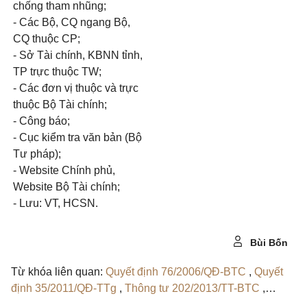
chống tham nhũng;
- Các Bộ, CQ ngang Bộ,
CQ thuộc CP;
- Sở Tài chính, KBNN tỉnh,
TP trực thuộc TW;
- Các đơn vị thuộc và trực
thuộc Bộ Tài chính;
- Công báo;
- Cục kiểm tra văn bản (Bộ
Tư pháp);
- Website Chính phủ,
Website Bộ Tài chính;
- Lưu: VT, HCSN.
Bùi Bốn
Từ khóa liên quan:
Quyết định 76/2006/QĐ-BTC
,
Quyết
định 35/2011/QĐ-TTg
,
Thông tư 202/2013/TT-BTC
,
Quyết định 39/2017/QĐ-TTg
,
Quyết định 190/QĐ-BTC