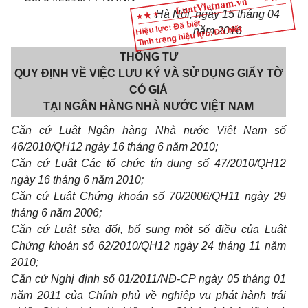
Hà Nội, ngày
15
tháng
04
Hiệu lực: Đã biết
Tình trạng hiệu lực: Đã biết
năm 2016
THÔNG TƯ
QUY ĐỊNH VỀ VIỆC LƯU KÝ VÀ SỬ DỤNG GIẤY TỜ
CÓ GIÁ
TẠI NGÂN HÀNG NHÀ NƯỚC VIỆT NAM
Căn cứ Luật Ngân hàng Nhà nước Việt Nam s
ố
46/20
1
0/QH
1
2 ngày 16
tháng
6 năm 2010;
Căn cứ Luật Các tổ chức tín dụng số 47/2010/QH12
ngày 16 tháng 6 năm 2010;
Căn cứ Luật Chứng k
hoán
số 70/2006/QH
11
ngày 29
tháng
6 năm 2006;
Căn cứ Luật sửa đổi, bổ sung một số điều của Luật
Chứng kho
á
n số 62/2010/QH12 ngày 24 tháng 11 năm
2010;
Căn cứ
Nghị định số
01/2011/NĐ-CP ngày 05 tháng 01
năm 2011 của Chính phủ về nghiệp vụ phát hành trái