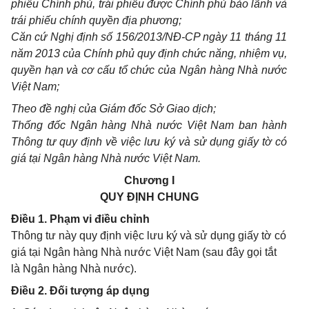
phi
ế
u Chính ph
ủ
, tr
á
i phi
ế
u được Chính phủ bảo lãnh và
trái phiếu ch
í
nh quy
ề
n địa phương;
Căn cứ
Nghị định số
156/2013/NĐ-CP ngày 11 tháng
11
nă
m
2013 của Chính phủ quy định chức năng, nhiệm vụ,
quy
ề
n hạn và
cơ cấu
tổ chức
của
Ngân hàng Nhà nước
Việt Nam;
Theo đề nghị của Giám đốc Sở Giao dịch;
Thống đốc Ngân hàng Nhà nước Việt Nam ban hành
Thông tư quy định về việc lưu ký và sử dụng giấy tờ có
giá tại Ngân hàng Nhà nước Việt Nam.
Chương I
QUY ĐỊNH CHUNG
Điều 1. Phạm vi điều chỉnh
Thông tư này quy định việc lưu ký và sử dụng giấy tờ có
giá tại Ngân hàng Nhà nước Việt Nam (sau đây gọi tắt
là Ngân hàng Nhà nước).
Điều 2. Đối tượng áp dụng