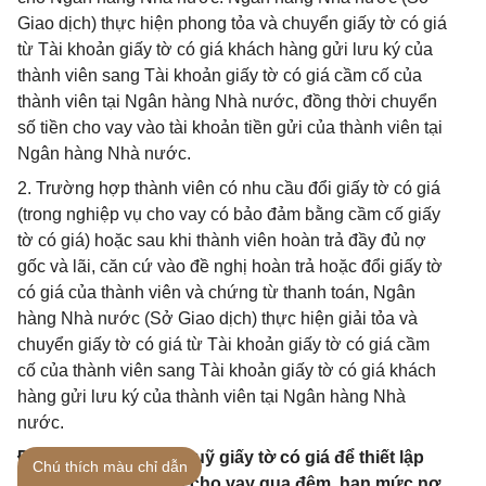
Giao dịch) thực hiện phong tỏa và chuyển giấy tờ có giá
từ Tài khoản giấy tờ có giá khách hàng gửi lưu ký của
thành viên sang Tài khoản giấy tờ có giá cầm cố của
thành viên tại Ngân hàng Nhà nước, đồng thời chuyển
số tiền cho vay vào tài khoản tiền gửi của thành viên tại
Ngân hàng Nhà nước.
2. Trường hợp thành viên có nhu cầu đổi giấy tờ có giá
(trong nghiệp vụ cho vay có bảo đảm bằng cầm cố giấy
tờ có giá) hoặc sau khi thành viên hoàn trả đầy đủ nợ
gốc và lãi, căn cứ vào đề nghị hoàn trả hoặc đổi giấy tờ
có giá của thành viên và chứng từ thanh toán, Ngân
hàng Nhà nước (Sở Giao dịch) thực hiện giải tỏa và
chuyển giấy tờ có giá từ Tài khoản giấy tờ có giá cầm
cố của thành viên sang Tài khoản giấy tờ có giá khách
hàng gửi lưu ký của thành viên tại Ngân hàng Nhà
nước.
Điều 15. Cầm cố, ký quỹ giấy tờ có giá để thiết lập
Chú thích màu chỉ dẫn
hạn mức thấu chi và cho vay qua đêm, hạn mức nợ