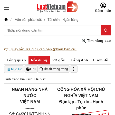
Đăng nhập
Văn bản pháp luật
Tài chính-Ngân hàng
Tìm nâng cao
👉
Quay về: Tra cứu văn bản (phiên bản cũ)
Tổng quan
Nội dung
VB gốc
Tiếng Anh
Lược đồ
Lưu
Tìm từ trong trang
Mục lục
Tình trạng hiệu lực:
Đã biết
NGÂN HÀNG NHÀ
CỘNG HÒA XÃ HỘI CHỦ
NƯỚC
NGHĨA VIỆT NAM
VIỆT NAM
Độc lập - Tự do - Hạnh
-------
phúc
Số:
04
/2016/TT-NHNN
---------------