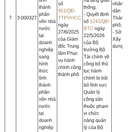
tính
hạ tầng giao
số
nhân
thành
thông.
951/QĐ-
dân
phần
- Quyết định
7
3.000327
TTPVHCC
Thành
vốn nhà
số
1241/QĐ-
ngày
phố;
nước
BTC
ngày
27/6/2025
- Sở
tại
22/5/2026
của Giám
Xây
doanh
của Bộ
đốc Trung
dựng.
nghiệp
trưởng Bộ
tâm Phục
sang
Tài chính về
vụ hành
hình
công bố thủ
chính công
thức
tục hành
thành phố
tính
chính bị bãi
thành
bỏ lĩnh vực
phần
Quản lý
vốn nhà
công sản
nước
thuộc phạm
tại
vi chức
doanh
năng quản
nghiệp
lý của Bộ