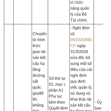
vi chức
năng quản
lý của Bộ
Tài chính.
- Nghị định
Chuyển
số
từ hình
99/2026/NĐ-
thức
CP
ngày
giao tài
31/3/2026
sản kết
sửa đổi, bổ
cấu hạ
sung một số
tầng
điều của các
đường
nghị định
Số thứ tự
sắt
quy định
01, mục I,
quốc
việc quản lý,
phần A1
gia/đô
sử dụng và
Phụ lục
thị
khai thác tài
kèm theo
- Ủy
không
sản kết cấu
Quyết định
ban