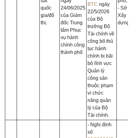
sắt
ngày
phố;
BTC
ngày
quốc
24/06/2025
- Sở
22/5/2026
gia/đô
của Giám
Xây
của Bộ
thị.
đốc Trung
dựng.
trưởng Bộ
tâm Phục
Tài chính về
vụ hành
công bố thủ
chính công
tục hành
thành phố
chính bị bãi
bỏ lĩnh vực
Quản lý
công sản
thuộc phạm
vi chức
năng quản
lý của Bộ
Tài chính.
- Nghị định
số