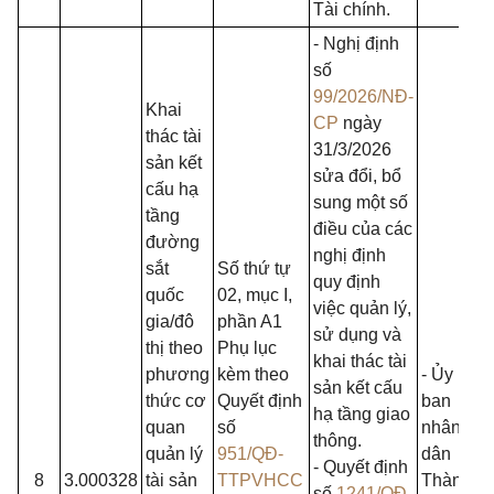
Tài chính.
- Nghị định
số
99/2026/NĐ-
Khai
CP
ngày
thác tài
31/3/2026
sản kết
sửa đổi, bổ
cấu hạ
sung một số
tầng
điều của các
đường
nghị định
sắt
Số thứ tự
quy định
quốc
02, mục I,
việc quản lý,
gia/đô
phần A1
sử dụng và
thị theo
Phụ lục
khai thác tài
phương
kèm theo
- Ủy
sản kết cấu
thức cơ
Quyết định
ban
hạ tầng giao
quan
số
nhân
thông.
quản lý
951/QĐ-
dân
- Quyết định
8
3.000328
tài sản
TTPVHCC
Thành
số
1241/QĐ-