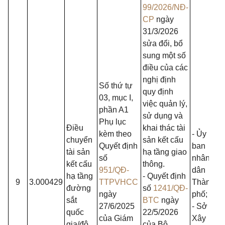
99/2026/NĐ-
CP
ngày
31/3/2026
sửa đổi, bổ
sung một số
điều của các
nghị định
Số thứ tự
quy định
03, mục I,
việc quản lý,
phần A1
sử dụng và
Phụ lục
Điều
khai thác tài
kèm theo
- Ủy
chuyển
sản kết cấu
Quyết định
ban
tài sản
hạ tầng giao
số
nhân
kết cấu
thông.
951/QĐ-
dân
hạ tầng
- Quyết định
9
3.000429
TTPVHCC
Thành
đường
số
1241/QĐ-
ngày
phố;
sắt
BTC
ngày
27/6/2025
- Sở
quốc
22/5/2026
của Giám
Xây
gia/đô
của Bộ