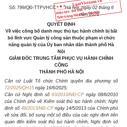
Số: 799/QĐ-TTPVHCC
Hà Nội, ngày 02 tháng 6
Hiệu lực: Đã biết
Tình trạng hiệu lực: Đã biết
năm 2026
QUYẾT ĐỊNH
Về việc công bố danh mục thủ tục hành chính bị bãi
bỏ lĩnh vực Quản lý công sản thuộc phạm vi chức
năng quản lý của Ủy ban nhân dân thành phố Hà
Nội
GIÁM ĐỐC TRUNG TÂM PHỤC VỤ HÀNH CHÍNH
CÔNG
THÀNH PHỐ HÀ NỘI
Căn cứ Luật Tổ chức Chính quyền địa phương số
72/2025/QH15
ngày 16/6/2025;
Căn cứ Nghị định số
63/2010/NĐ-CP
ngày 08/6/2010
của Chính phủ về Kiểm soát thủ tục hành chính; Nghị
định số
48/2013/NĐ-CP
ngày 14/5/2013 của Chính phủ
về sửa đổi, bổ sung một số điều của các nghị định liên
quan đến kiểm soát thủ tục hành chính, Nghị định số