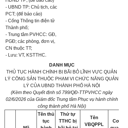
HĐND TP; (để báo cáo)
- UBND TP: Chủ tịch, các
PCT; (để báo cáo)
- Cổng Thông tin điện tử
Thành phố;
- Trung tâm PVHCC: GĐ,
PGĐ; các phòng, đơn vị,
CN thuộc TT;
- Lưu: VT, KSTTHC.
DANH MỤC
THỦ TỤC HÀNH CHÍNH BỊ BÃI BỎ LĨNH VỰC QUẢN
LÝ CÔNG SẢN THUỘC PHẠM VI CHỨC NĂNG QUẢN
LÝ CỦA UBND THÀNH PHỐ HÀ NỘI
(Kèm theo Quyết định số 799/QĐ-TTPVHCC ngày
02/6/2026 của Giám đốc Trung tâm Phục vụ hành chính
công thành phố Hà Nội)
Tên thủ
Thứ tự
Tên
tục
TTHC bị
Cơ
VBQPPL
Mã
hành
bãi bỏ tại
quan