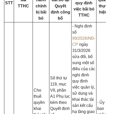
STT
quy định
TTHC
chính
Quyết
thực
việc bãi bỏ
bị bãi
định công
hiện
TTHC
bỏ
bố
- Nghị định
số
99/2026/NĐ-
CP
ngày
31/3/2026
sửa đổi, bổ
sung một số
điều của các
nghị định
Số thứ tự
quy định
119, mục
việc quản lý,
Cho
VII, phần
sử dụng và
thuê
A1 Phụ lục
khai thác tài
quyền
kèm theo
- Ủy
sản kết cấu
khai
Quyết định
ban
hạ tầng giao