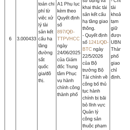
sử dụng và
- Chủ
toán chi
A1 Phụ lục
khai thác tài
tài
phí từ
kèm theo
sản kết cấu
khoản
việc xử
Quyết định
hạ tầng giao
tạm
lý tài
số
thông.
giữ
sản kết
897/QĐ-
- Quyết định
được
6
3.000433
cấu hạ
TTPVHCC
số
1241/QĐ-
UBND
tầng
ngày
BTC
ngày
Thành
đường
24/06/2025
22/5/2026
phố
sắt
của Giám
của Bộ
giao
quốc
đốc Trung
trưởng Bộ
chỉ
gia/đô
tâm Phục
Tài chính về
định.
thị.
vụ hành
công bố thủ
chính công
tục hành
thành phố
chính bị bãi
bỏ lĩnh vực
Quản lý
công sản
thuộc phạm