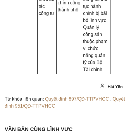
chính công
tác
tục hành
thành phố
công tư
chính bị bãi
bỏ lĩnh vực
Quản lý
công sản
thuộc phạm
vi chức
năng quản
lý của Bộ
Tài chính.
Hải Yến
Từ khóa liên quan:
Quyết định 897/QĐ-TTPVHCC
,
Quyết
định 951/QĐ-TTPVHCC
VĂN BẢN CÙNG LĨNH VỰC