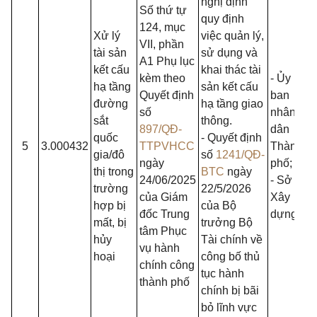
nghị định
Số thứ tự
quy định
124, mục
Xử lý
việc quản lý,
VII, phần
tài sản
sử dụng và
A1 Phụ lục
kết cấu
khai thác tài
kèm theo
- Ủy
hạ tầng
sản kết cấu
Quyết định
ban
đường
hạ tầng giao
số
nhân
sắt
thông.
897/QĐ-
dân
quốc
- Quyết định
5
3.000432
TTPVHCC
Thành
gia/đô
số
1241/QĐ-
ngày
phố;
thị trong
BTC
ngày
24/06/2025
- Sở
trường
22/5/2026
của Giám
Xây
hợp bị
của Bộ
đốc Trung
dựng.
mất, bị
trưởng Bộ
tâm Phục
hủy
Tài chính về
vụ hành
hoại
công bố thủ
chính công
tục hành
thành phố
chính bị bãi
bỏ lĩnh vực