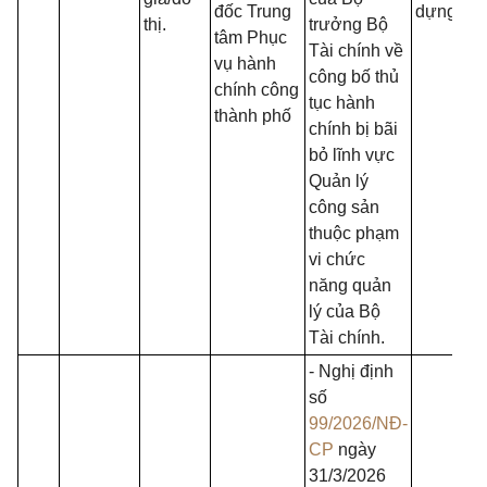
đốc Trung
dựng.
thị.
trưởng Bộ
tâm Phục
Tài chính về
vụ hành
công bố thủ
chính công
tục hành
thành phố
chính bị bãi
bỏ lĩnh vực
Quản lý
công sản
thuộc phạm
vi chức
năng quản
lý của Bộ
Tài chính.
- Nghị định
số
99/2026/NĐ-
CP
ngày
31/3/2026