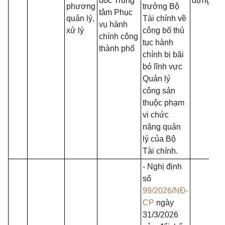
đốc Trung
dựng.
phương
trưởng Bộ
tâm Phục
quản lý,
Tài chính về
vụ hành
xử lý
công bố thủ
chính công
tục hành
thành phố
chính bị bãi
bỏ lĩnh vực
Quản lý
công sản
thuộc phạm
vi chức
năng quản
lý của Bộ
Tài chính.
- Nghị định
số
99/2026/NĐ-
CP
ngày
31/3/2026