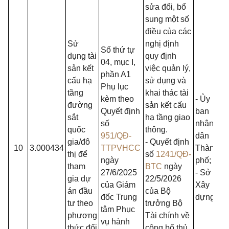
sửa đổi, bổ
sung một số
điều của các
Sử
nghị định
Số thứ tự
dụng tài
quy định
04, mục I,
sản kết
việc quản lý,
phần A1
cấu hạ
sử dụng và
Phụ lục
tầng
khai thác tài
kèm theo
- Ủy
đường
sản kết cấu
Quyết định
ban
sắt
hạ tầng giao
số
nhân
quốc
thông.
951/QĐ-
dân
gia/đô
- Quyết định
10
3.000434
TTPVHCC
Thành
thị để
số
1241/QĐ-
ngày
phố;
tham
BTC
ngày
27/6/2025
- Sở
gia dự
22/5/2026
của Giám
Xây
án đầu
của Bộ
đốc Trung
dựng.
tư theo
trưởng Bộ
tâm Phục
phương
Tài chính về
vụ hành
thức đối
công bố thủ