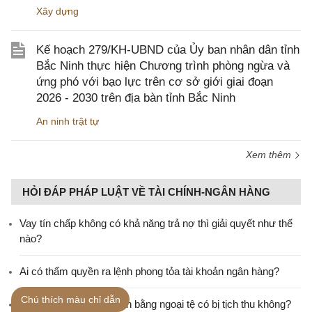
Xây dựng
Kế hoạch 279/KH-UBND của Ủy ban nhân dân tỉnh
Bắc Ninh thực hiện Chương trình phòng ngừa và
ứng phó với bạo lực trên cơ sở giới giai đoạn
2026 - 2030 trên địa bàn tỉnh Bắc Ninh
An ninh trật tự
Xem thêm
HỎI ĐÁP PHÁP LUẬT VỀ TÀI CHÍNH-NGÂN HÀNG
Vay tín chấp không có khả năng trả nợ thì giải quyết như thế
nào?
Ai có thẩm quyền ra lệnh phong tỏa tài khoản ngân hàng?
Chú thích màu chỉ dẫn
Cho người khác vay tiền bằng ngoại tệ có bị tịch thu không?