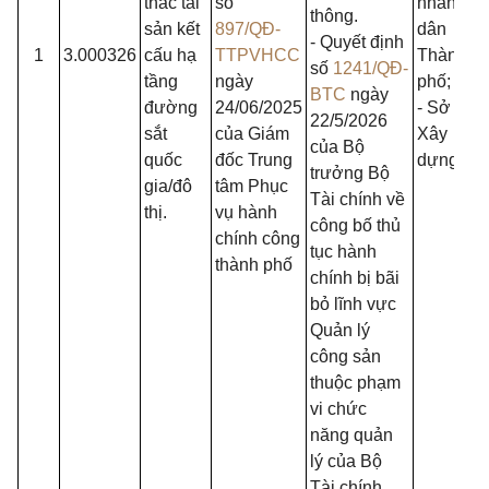
thác tài
số
nhân
thông.
sản kết
897/QĐ-
dân
- Quyết định
1
3.000326
cấu hạ
TTPVHCC
Thành
số
1241/QĐ-
tầng
ngày
phố;
BTC
ngày
đường
24/06/2025
- Sở
22/5/2026
sắt
của Giám
Xây
của Bộ
quốc
đốc Trung
dựng.
trưởng Bộ
gia/đô
tâm Phục
Tài chính về
thị.
vụ hành
công bố thủ
chính công
tục hành
thành phố
chính bị bãi
bỏ lĩnh vực
Quản lý
công sản
thuộc phạm
vi chức
năng quản
lý của Bộ
Tài chính.