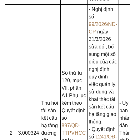
- Nghị định
số
99/2026/NĐ-
CP
ngày
31/3/2026
sửa đổi, bổ
sung một số
điều của các
nghị định
Số thứ tự
quy định
120, mục
việc quản lý,
VII, phần
sử dụng và
A1 Phụ lục
khai thác tài
Thu hồi
kèm theo
- Ủy
sản kết cấu
tài sản
Quyết định
ban
hạ tầng giao
kết cấu
số
nhân
thông.
hạ tầng
897/QĐ-
dân
- Quyết định
2
3.000324
đường
TTPVHCC
Thành
số
1241/QĐ-