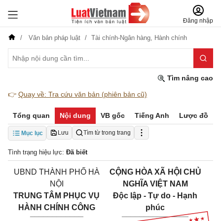
Đăng nhập
Văn bản pháp luật
Tài chính-Ngân hàng,
Hành chính
Tìm nâng cao
👉
Quay về: Tra cứu văn bản (phiên bản cũ)
Tổng quan
Nội dung
VB gốc
Tiếng Anh
Lược đồ
Lưu
Tìm từ trong trang
Mục lục
Tình trạng hiệu lực:
Đã biết
UBND THÀNH PHỐ HÀ
CỘNG HÒA XÃ HỘI CHỦ
NỘI
NGHĨA VIỆT NAM
TRUNG TÂM PHỤC VỤ
Độc lập - Tự do - Hạnh
HÀNH CHÍNH CÔNG
phúc
____________
_______________