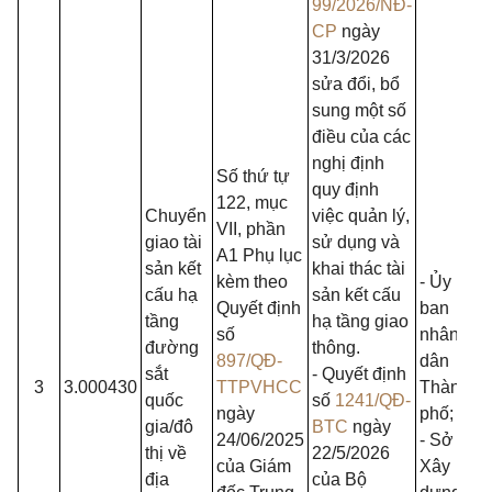
99/2026/NĐ-
CP
ngày
31/3/2026
sửa đổi, bổ
sung một số
điều của các
nghị định
Số thứ tự
quy định
122, mục
Chuyển
việc quản lý,
VII, phần
giao tài
sử dụng và
A1 Phụ lục
sản kết
khai thác tài
kèm theo
- Ủy
cấu hạ
sản kết cấu
Quyết định
ban
tầng
hạ tầng giao
số
nhân
đường
thông.
897/QĐ-
dân
sắt
- Quyết định
3
3.000430
TTPVHCC
Thành
quốc
số
1241/QĐ-
ngày
phố;
gia/đô
BTC
ngày
24/06/2025
- Sở
thị về
22/5/2026
của Giám
Xây
địa
của Bộ