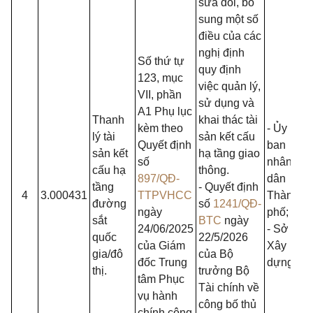
sửa đổi, bổ
sung một số
điều của các
nghị định
Số thứ tự
quy định
123, mục
việc quản lý,
VII, phần
sử dụng và
A1 Phụ lục
Thanh
khai thác tài
kèm theo
- Ủy
lý tài
sản kết cấu
Quyết định
ban
sản kết
hạ tầng giao
số
nhân
cấu hạ
thông.
897/QĐ-
dân
tầng
- Quyết định
4
3.000431
TTPVHCC
Thành
đường
số
1241/QĐ-
ngày
phố;
sắt
BTC
ngày
24/06/2025
- Sở
quốc
22/5/2026
của Giám
Xây
gia/đô
của Bộ
đốc Trung
dựng.
thị.
trưởng Bộ
tâm Phục
Tài chính về
vụ hành
công bố thủ
chính công