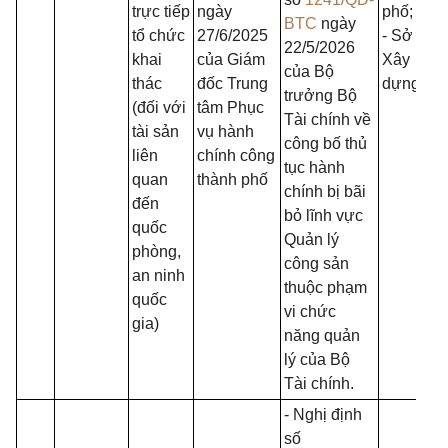
trực tiếp
ngày
phố;
BTC
ngày
tổ chức
27/6/2025
- Sở
22/5/2026
khai
của Giám
Xây
của Bộ
thác
đốc Trung
dựng.
trưởng Bộ
(đối với
tâm Phục
Tài chính về
tài sản
vụ hành
công bố thủ
liên
chính công
tục hành
quan
thành phố
chính bị bãi
đến
bỏ lĩnh vực
quốc
Quản lý
phòng,
công sản
an ninh
thuộc phạm
quốc
vi chức
gia)
năng quản
lý của Bộ
Tài chính.
- Nghị định
số