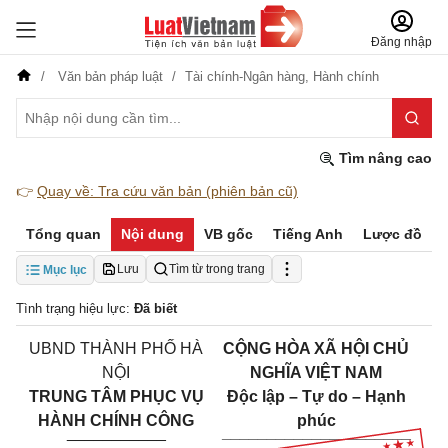
Đăng nhập
Văn bản pháp luật
Tài chính-Ngân hàng,
Hành chính
Tìm nâng cao
👉
Quay về: Tra cứu văn bản (phiên bản cũ)
Tổng quan
Nội dung
VB gốc
Tiếng Anh
Lược đồ
Lưu
Tìm từ trong trang
Mục lục
Tình trạng hiệu lực:
Đã biết
UBND THÀNH PHỐ HÀ
CỘNG HÒA XÃ HỘI CHỦ
NỘI
NGHĨA VIỆT NAM
TRUNG TÂM PHỤC VỤ
Độc lập – Tự do – Hạnh
HÀNH CHÍNH CÔNG
phúc
___________
_____________________