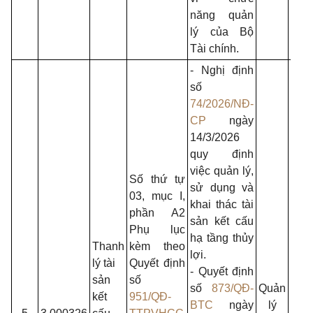
năng quản
lý của Bộ
Tài chính.
- Nghị định
số
74/2026/NĐ-
CP
ngày
14/3/2026
quy định
việc quản lý,
Số thứ tự
sử dụng và
03, mục I,
khai thác tài
phần A2
- Ủy
sản kết cấu
Phụ lục
nhâ
hạ tầng thủy
Thanh
kèm theo
dân
lợi.
lý tài
Quyết định
Thà
- Quyết định
sản
số
phố;
số
873/QĐ-
Quản
kết
951/QĐ-
- Sở
BTC
ngày
lý