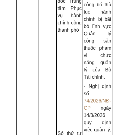
đốc Trung
và 
công bố thủ
tâm Phục
trư
tục hành
vụ hành
chính bị bãi
chính công
bỏ lĩnh vực
thành phố
Quản lý
công sản
thuộc phạm
vi chức
năng quản
lý của Bộ
Tài chính.
- Nghị định
số
74/2026/NĐ-
CP
ngày
14/3/2026
quy định
việc quản lý,
Số thứ tự