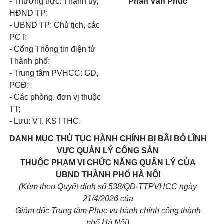
- Thường trực: Thành ủy,
Phan Văn Phúc
HĐND TP;
- UBND TP: Chủ tịch, các
PCT;
- Cổng Thông tin điện tử
Thành phố;
- Trung tâm PVHCC: GD,
PGĐ;
- Các phòng, đơn vị thuộc
TT;
- Lưu: VT, KSTTHC.
DANH MỤC THỦ TỤC HÀNH CHÍNH BỊ BÃI BỎ LĨNH
VỰC QUẢN LÝ CÔNG SẢN
THUỘC PHẠM VI CHỨC NĂNG QUẢN LÝ CỦA
UBND THÀNH PHỐ HÀ NỘI
(Kèm theo Quyết định số 538/QĐ-TTPVHCC ngày
21/4/2026 của
Giám đốc Trung tâm Phục vụ hành chính công thành
phố Hà Nội)