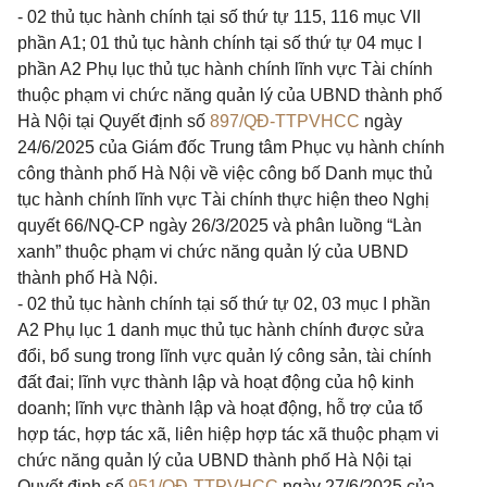
- 02 thủ tục hành chính tại số thứ tự 115, 116 mục VII
phần A1; 01 thủ tục hành chính tại số thứ tự 04 mục I
phần A2 Phụ lục thủ tục hành chính lĩnh vực Tài chính
thuộc phạm vi chức năng quản lý của UBND thành phố
Hà Nội tại Quyết định số
897/QĐ-TTPVHCC
ngày
24/6/2025 của Giám đốc Trung tâm Phục vụ hành chính
công thành phố Hà Nội về việc công bố Danh mục thủ
tục hành chính lĩnh vực Tài chính thực hiện theo Nghị
quyết 66/NQ-CP ngày 26/3/2025 và phân luồng “Làn
xanh” thuộc phạm vi chức năng quản lý của UBND
thành phố Hà Nội.
- 02 thủ tục hành chính tại số thứ tự 02, 03 mục I phần
A2 Phụ lục 1 danh mục thủ tục hành chính được sửa
đổi, bổ sung trong lĩnh vực quản lý công sản, tài chính
đất đai; lĩnh vực thành lập và hoạt động của hộ kinh
doanh; lĩnh vực thành lập và hoạt động, hỗ trợ của tổ
hợp tác, hợp tác xã, liên hiệp hợp tác xã thuộc phạm vi
chức năng quản lý của UBND thành phố Hà Nội tại
Quyết định số
951/QĐ-TTPVHCC
ngày 27/6/2025 của