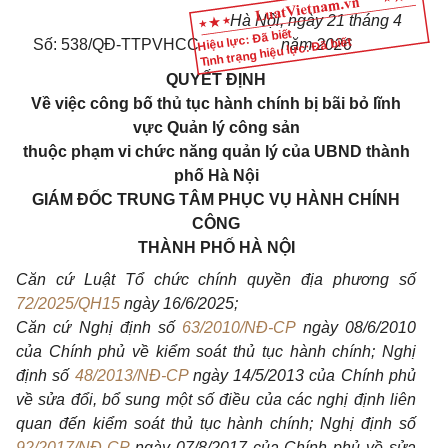
Hà Nội, ngày 21 tháng 4
Hiệu lực: Đã biết
Tình trạng hiệu lực: Đã biết
Số: 538/QĐ-TTPVHCC
năm 2026
QUYẾT ĐỊNH
Về việc công bố thủ tục hành chính bị bãi bỏ lĩnh
vực Quản lý công sản
thuộc phạm vi chức năng quản lý của UBND thành
phố Hà Nội
GIÁM ĐỐC TRUNG TÂM PHỤC VỤ HÀNH CHÍNH
CÔNG
THÀNH PHỐ HÀ NỘI
Căn cứ Luật Tổ chức chính quyền địa phương số
72/2025/QH15
ngày 16/6/2025;
Căn cứ Nghị định số
63/2010/NĐ-CP
ngày 08/6/2010
của Chính phủ về kiểm soát thủ tục hành chính; Nghị
định số
48/2013/NĐ-CP
ngày 14/5/2013 của Chính phủ
về sửa đổi, bổ sung một số điều của các nghị định liên
quan đến kiểm soát thủ tục hành chính; Nghị định số
92/2017/NĐ-CP
ngày 07/8/2017 của Chính phủ về sửa