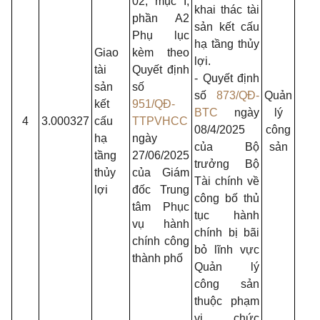
02, mục I,
khai thác tài
phần A2
- Ủy
sản kết cấu
Phụ lục
nhâ
hạ tầng thủy
Giao
kèm theo
dân
lợi.
tài
Quyết định
Thà
- Quyết định
sản
số
phố;
số
873/QĐ-
Quản
kết
951/QĐ-
- Sở
BTC
ngày
lý
4
3.000327
cấu
TTPVHCC
Nôn
08/4/2025
công
hạ
ngày
ngh
của Bộ
sản
tầng
27/06/2025
và M
trưởng Bộ
thủy
của Giám
trườ
Tài chính về
lợi
đốc Trung
- U
công bố thủ
tâm Phục
phư
tục hành
vụ hành
xã;
chính bị bãi
chính công
bỏ lĩnh vực
thành phố
Quản lý
công sản
thuộc phạm
vi chức