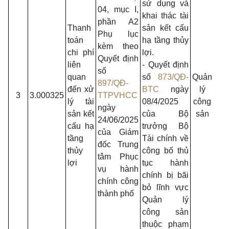
sử dụng và
04, mục I,
khai thác tài
phần A2
Thanh
sản kết cấu
Phụ lục
toán
hạ tầng thủy
- S
kèm theo
chi phí
lợi.
Tài
Quyết định
liên
- Quyết định
chí
số
quan
số
873/QĐ-
Quản
- C
897/QĐ-
đến xử
BTC
ngày
lý
qu
3
3.000325
TTPVHCC
lý tài
08/4/2025
công
chu
ngày
sản kết
của Bộ
sản
môn
24/06/2025
cấu hạ
trưởng Bộ
tài
của Giám
tầng
Tài chính về
chí
đốc Trung
thủy
công bố thủ
cấp
tâm Phục
lợi
tục hành
vụ hành
chính bị bãi
chính công
bỏ lĩnh vực
thành phố
Quản lý
công sản
thuộc phạm