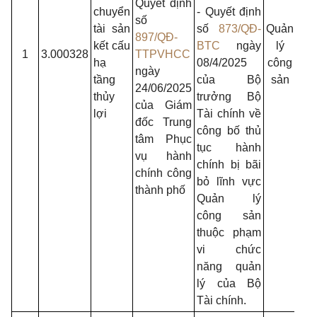
Quyết định
nh
chuyển
- Quyết định
số
dâ
tài sản
số
873/QĐ-
Quản
897/QĐ-
Th
kết cấu
BTC
ngày
lý
1
3.000328
TTPVHCC
phố
hạ
08/4/2025
công
ngày
- S
tầng
của Bộ
sản
24/06/2025
Nô
thủy
trưởng Bộ
của Giám
ngh
lợi
Tài chính về
đốc Trung
và 
công bố thủ
tâm Phục
trư
tục hành
vụ hành
chính bị bãi
chính công
bỏ lĩnh vực
thành phố
Quản lý
công sản
thuộc phạm
vi chức
năng quản
lý của Bộ
Tài chính.