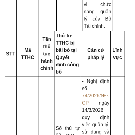
vi chức
năng quản
lý của Bộ
Tài chính.
Thứ tự
Tên
TTHC bị
C
thủ
Mã
bãi bỏ tại
Căn cứ
Lĩnh
qu
STT
tục
TTHC
Quyết
pháp lý
vực
th
hành
định công
hi
chính
bố
- Nghị định
số
74/2026/NĐ-
CP
ngày
14/3/2026
quy định
việc quản lý,
Số thứ tự
sử dụng và