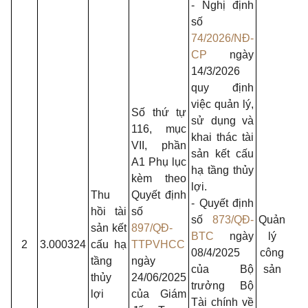
- Nghị định
số
74/2026/NĐ-
CP
ngày
14/3/2026
quy định
việc quản lý,
Số thứ tự
sử dụng và
116, mục
khai thác tài
VII, phần
sản kết cấu
A1 Phụ lục
- Ủ
hạ tầng thủy
kèm theo
ba
lợi.
Thu
Quyết định
nh
- Quyết định
hồi tài
số
dâ
số
873/QĐ-
Quản
sản kết
897/QĐ-
Th
BTC
ngày
lý
2
3.000324
cấu hạ
TTPVHCC
phố
08/4/2025
công
tầng
ngày
- S
của Bộ
sản
thủy
24/06/2025
Nô
trưởng Bộ
lợi
của Giám
ngh
Tài chính về