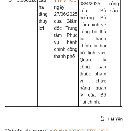
5
3.000326
cấu
TTPVHCC
Nôn
08/4/2025
công
hạ
ngày
ngh
của Bộ
sản
tầng
27/06/2025
và M
trưởng Bộ
thủy
của Giám
trườ
Tài chính về
lợi
đốc Trung
- U
công bố thủ
tâm Phục
phư
tục hành
vụ hành
xã;
chính bị bãi
chính công
bỏ lĩnh vực
thành phố
Quản lý
công sản
thuộc phạm
vi chức
năng quản
lý của Bộ
Tài chính.
Hải Yến