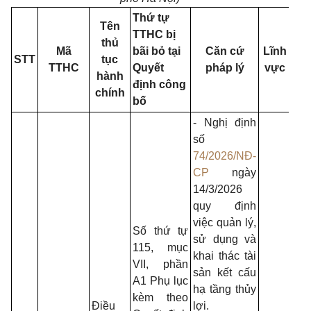
Thứ tự
Tên
TTHC bị
Cơ
thủ
Mã
bãi bỏ tại
Căn cứ
Lĩnh
qu
STT
tục
TTHC
Quyết
pháp lý
vực
th
hành
định công
hiệ
chính
bố
- Nghị định
số
74/2026/NĐ-
CP
ngày
14/3/2026
quy định
việc quản lý,
Số thứ tự
sử dụng và
115, mục
khai thác tài
VII, phần
sản kết cấu
A1 Phụ lục
- Ủ
hạ tầng thủy
kèm theo
ba
Điều
lợi.