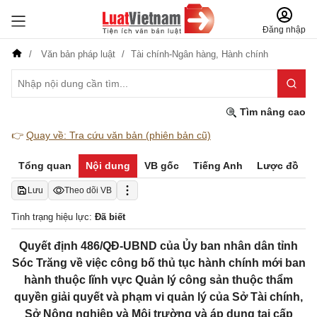
Đăng nhập
Văn bản pháp luật
Tài chính-Ngân hàng,
Hành chính
Tìm nâng cao
👉
Quay về: Tra cứu văn bản (phiên bản cũ)
Tổng quan
Nội dung
VB gốc
Tiếng Anh
Lược đồ
Lưu
Theo dõi VB
Tình trạng hiệu lực:
Đã biết
Quyết định 486/QĐ-UBND của Ủy ban nhân dân tỉnh
Sóc Trăng về việc công bố thủ tục hành chính mới ban
hành thuộc lĩnh vực Quản lý công sản thuộc thẩm
quyền giải quyết và phạm vi quản lý của Sở Tài chính,
Sở Nông nghiệp và Môi trường và áp dụng tại cấp