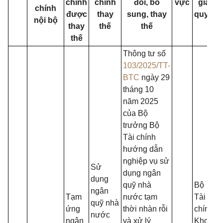
chính
chính
đổi, bổ
vực
giải
chính
được
thay
sung, thay
quyết
nội bộ
thay
thế
thế
thế
Thông tư số
T
103/2025/TT-
s
BTC
ngày 29
m
tháng 10
p
năm 2025
P
của Bộ
trưởng Bộ
Tài chính
đ
hướng dẫn
nghiệp vụ sử
Sử
dụng ngân
dụng
quỹ nhà
Bộ
t
ngân
Tạm
nước tạm
Tài
quỹ nhà
ứng
thời nhàn rỗi
chính,
nước
ngân
và xử lý
Kho