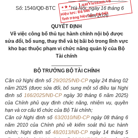
Số: 1540/QĐ-BTC
Hà Nội, ngày 16 tháng 6
Hiệu lực: Đã biết
Tình trạng hiệu lực: Đã biết
năm 2026
QUYẾT ĐỊNH
Về việc công bố thủ tục hành chính nội bộ được
sửa đổi, bổ sung, thay thế và bị bãi bỏ trong lĩnh vực
kho bạc thuộc phạm vi chức năng quản lý của Bộ
Tài chính
___________
BỘ TRƯỞNG BỘ TÀI CHÍNH
Căn cứ Nghị định số
29/2025/NĐ-CP
ngày 24 tháng 02
năm 2025 (được sửa đổi, bổ sung một số điều tại Nghị
định số
166/2025/NĐ-CP
ngày 30 tháng 6 năm 2025)
của Chính phủ quy định chức năng, nhiệm vụ, quyền
hạn và cơ cấu tổ chức của Bộ Tài chính;
Căn cứ Nghị định số
63/2010/NĐ-CP
ngày 08 tháng 6
năm 2010 của Chính phủ về kiểm soát thủ tục hành
chính; Nghị định số
48/2013/NĐ-CP
ngày 14 tháng 5