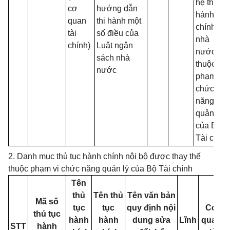
hệ thống
cơ
hướng dẫn
hành
quan
thi hành một
chính
tài
số điều của
nhà
chính)
Luật ngân
nước
sách nhà
thuộc
nước
phạm vi
chức
năng
quản lý
của Bộ
Tài chính
2. Danh mục thủ tục hành chính nội bộ được thay thế
thuộc phạm vi chức năng quản lý của Bộ Tài chính
Tên
thủ
Tên thủ
Tên văn bản
Mã số
tục
tục
quy định nội
Cơ
thủ tục
hành
hành
dung sửa
Lĩnh
quan
STT
hành