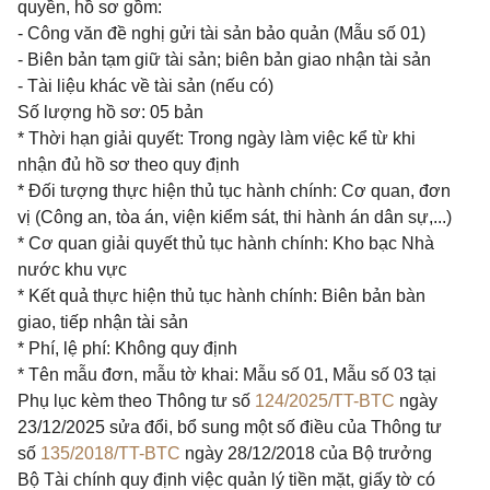
quyền, hồ sơ gồm:
- Công văn đề nghị gửi tài sản bảo quản (Mẫu số 01)
- Biên bản tạm giữ tài sản; biên bản giao nhận tài sản
- Tài liệu khác về tài sản (nếu có)
Số lượng hồ sơ: 05 bản
* Thời hạn giải quyết: Trong ngày làm việc kể từ khi
nhận đủ hồ sơ theo quy định
* Đối tượng thực hiện thủ tục hành chính: Cơ quan, đơn
vị (Công an, tòa án, viện kiểm sát, thi hành án dân sự,...)
* Cơ quan giải quyết thủ tục hành chính: Kho bạc Nhà
nước khu vực
* Kết quả thực hiện thủ tục hành chính: Biên bản bàn
giao, tiếp nhận tài sản
* Phí, lệ phí: Không quy định
* Tên mẫu đơn, mẫu tờ khai: Mẫu số 01, Mẫu số 03 tại
Phụ lục kèm theo Thông tư số
124/2025/TT-BTC
ngày
23/12/2025 sửa đổi, bổ sung một số điều của Thông tư
số
135/2018/TT-BTC
ngày 28/12/2018 của Bộ trưởng
Bộ Tài chính quy định việc quản lý tiền mặt, giấy tờ có