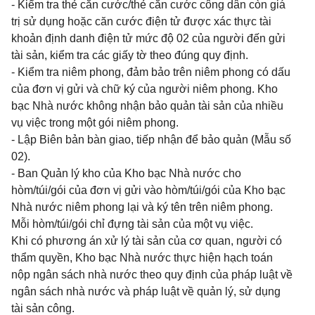
- Kiểm tra thẻ căn cước/thẻ căn cước công dân còn giá
trị sử dụng hoặc căn cước điện tử được xác thực tài
khoản định danh điện tử mức độ 02 của người đến gửi
tài sản, kiểm tra các giấy tờ theo đúng quy định.
- Kiểm tra niêm phong, đảm bảo trên niêm phong có dấu
của đơn vị gửi và chữ ký của người niêm phong. Kho
bạc Nhà nước không nhận bảo quản tài sản của nhiều
vụ việc trong một gói niêm phong.
- Lập Biên bản bàn giao, tiếp nhận để bảo quản (Mẫu số
02).
- Ban Quản lý kho của Kho bạc Nhà nước cho
hòm/túi/gói của đơn vị gửi vào hòm/túi/gói của Kho bạc
Nhà nước niêm phong lại và ký tên trên niêm phong.
Mỗi hòm/túi/gói chỉ đựng tài sản của một vụ việc.
Khi có phương án xử lý tài sản của cơ quan, người có
thẩm quyền, Kho bạc Nhà nước thực hiện hạch toán
nộp ngân sách nhà nước theo quy định của pháp luật về
ngân sách nhà nước và pháp luật về quản lý, sử dụng
tài sản công.