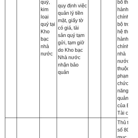
quý,
bố thủ tụ
quy định việc
kim
hành
quản lý tiền
loại
chính nội
mặt, giấy tờ
quý tại
bộ trong
có giá, tài
Kho
hệ thống
sản quý tạm
bạc
hành
gửi, tạm giữ
nhà
chính
do Kho bạc
nước
nhà
Nhà nước
nước
nhận bảo
thuộc
quản
phạm vi
chức
năng
quản lý
của Bộ
Tài chính
Thủ tục
số 80 -
mục 1,