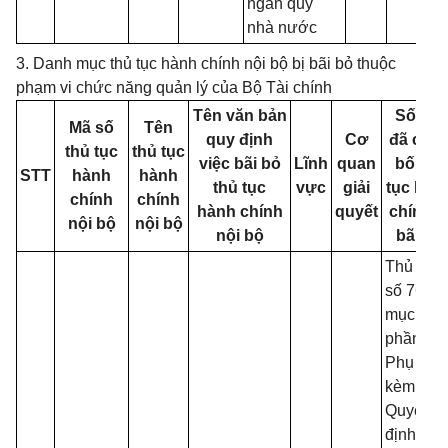
ngân quỹ
nhà nước
T
3. Danh mục thủ tục hành chính nội bộ bị bãi bỏ thuộc
phạm vi chức năng quản lý của Bộ Tài chính
Tên văn bản
Số QĐ
Mã số
Tên
quy định
Cơ
đã côn
thủ tục
thủ tục
việc bãi bỏ
Lĩnh
quan
bố thủ
STT
hành
hành
thủ tục
vực
giải
tục hàn
chính
chính
hành chính
quyết
chính b
nội bộ
nội bộ
nội bộ
bãi bỏ
Thủ tục
số 76 -
mục 1,
phần I,
Phụ lục I
kèm the
Quyết
định số