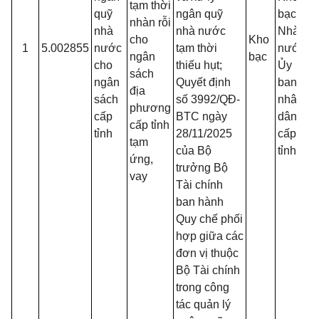
tạm thời
quỹ
ngân quỹ
bạc
nhàn rỗi
nhà
nhà nước
Nhà
B
cho
Kho
1
5.002855
nước
tạm thời
nước,
c
ngân
bạc
cho
thiếu hụt;
Ủy
v
sách
ngân
Quyết định
ban
b
địa
sách
số 3992/QĐ-
nhân
phương
cấp
BTC ngày
dân
c
cấp tỉnh
tỉnh
28/11/2025
cấp
b
tạm
của Bộ
tỉnh
h
ứng,
trưởng Bộ
vay
Tài chính
c
ban hành
Quy chế phối
hợp giữa các
t
đơn vị thuộc
p
Bộ Tài chính
trong công
tác quản lý
q