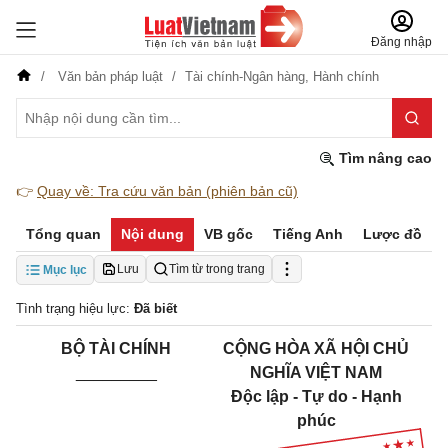
Đăng nhập
Văn bản pháp luật
Tài chính-Ngân hàng,
Hành chính
Tìm nâng cao
👉
Quay về: Tra cứu văn bản (phiên bản cũ)
Tổng quan
Nội dung
VB gốc
Tiếng Anh
Lược đồ
Lưu
Tìm từ trong trang
Mục lục
Tình trạng hiệu lực:
Đã biết
BỘ TÀI CHÍNH
CỘNG HÒA XÃ HỘI CHỦ
_________
NGHĨA VIỆT NAM
Độc lập - Tự do - Hạnh
phúc
_____________________