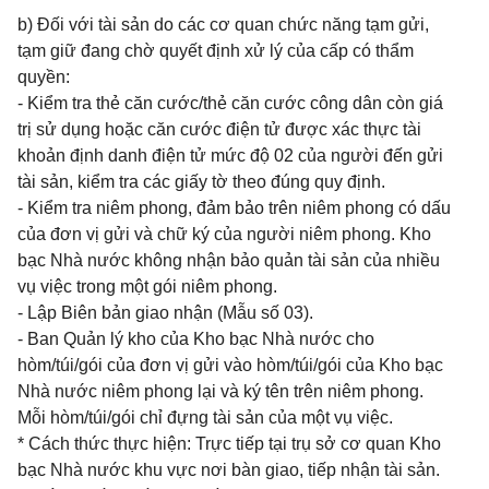
b) Đối với tài sản do các cơ quan chức năng tạm gửi,
tạm giữ đang chờ quyết định xử lý của cấp có thẩm
quyền:
- Kiểm tra thẻ căn cước/thẻ căn cước công dân còn giá
trị sử dụng hoặc căn cước điện tử được xác thực tài
khoản định danh điện tử mức độ 02 của người đến gửi
tài sản, kiểm tra các giấy tờ theo đúng quy định.
- Kiểm tra niêm phong, đảm bảo trên niêm phong có dấu
của đơn vị gửi và chữ ký của người niêm phong. Kho
bạc Nhà nước không nhận bảo quản tài sản của nhiều
vụ việc trong một gói niêm phong.
- Lập Biên bản giao nhận (Mẫu số 03).
- Ban Quản lý kho của Kho bạc Nhà nước cho
hòm/túi/gói của đơn vị gửi vào hòm/túi/gói của Kho bạc
Nhà nước niêm phong lại và ký tên trên niêm phong.
Mỗi hòm/túi/gói chỉ đựng tài sản của một vụ việc.
* Cách thức thực hiện: Trực tiếp tại trụ sở cơ quan Kho
bạc Nhà nước khu vực nơi bàn giao, tiếp nhận tài sản.