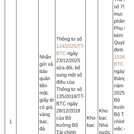
số 79 -
mục 1,
phần I,
Phụ lục II
kèm theo
Thông tư số
Quyết
124/2025/TT-
định số
BTC
ngày
Nhận
1534/QĐ
23/12/2025
gửi và
BTC
sửa đổi, bổ
bảo
ngày 29
sung một số
quản
tháng 4
điều của
tiền
năm
Thông tư số
mặt,
2025 của
135/2018/TT-
giấy tờ
Bộ
BTC ngày
có giá,
trưởng
28/12/2018
Kho
vàng
Bộ Tài
của Bộ
Kho
bạc
1
bạc,
chính về
trưởng Bộ
bạc
Nhà
đá
việc côn
Tài chính
nước