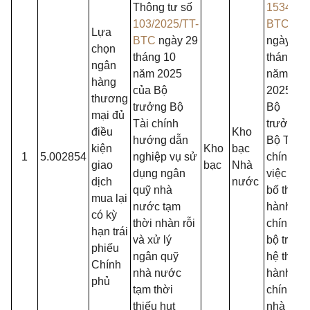
Thông tư số
1534/QĐ
103/2025/TT-
BTC
Lựa
BTC
ngày 29
ngày 29
chọn
tháng 10
tháng 4
ngân
năm 2025
năm
hàng
của Bộ
2025 củ
thương
trưởng Bộ
Bộ
mại đủ
Tài chính
trưởng
điều
Kho
hướng dẫn
Bộ Tài
kiện
Kho
bạc
1
5.002854
nghiệp vụ sử
chính về
giao
bạc
Nhà
dụng ngân
việc côn
dịch
nước
quỹ nhà
bố thủ tụ
mua lại
nước tạm
hành
có kỳ
thời nhàn rỗi
chính nộ
hạn trái
và xử lý
bộ trong
phiếu
ngân quỹ
hệ thống
Chính
nhà nước
hành
phủ
tạm thời
chính
thiếu hụt
nhà