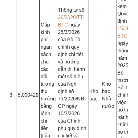
kèm theo
Thông tư số
Quyết
26/2026/TT-
định số
Cấp
BTC
ngày
1534/QĐ
kinh
25/3/2026
BTC
phí
của Bộ Tài
ngày 29
ngân
chính quy
tháng 4
sách
định chi tiết
năm
cho
và hướng
2025 của
các
dẫn thi hành
Bộ
đối
một số điều
trưởng
tượng
của Nghị
Kho
Bộ Tài
thụ
định số
Kho
bạc
3
5.000429
chính về
hưởng
73/2026/NĐ-
bạc
Nhà
việc côn
bằng
CP ngày
nước
bố thủ tụ
lệnh
10/3/2026
hành
chi
của Chính
chính nội
tiền
phủ quy định
bộ trong
(của
chi tiết và