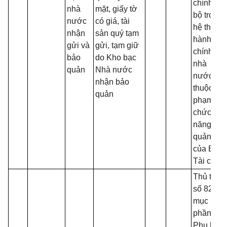
chính nội
nhà
mặt, giấy tờ
bộ trong
nước
có giá, tài
hệ thống
nhận
sản quý tạm
hành
gửi và
gửi, tạm giữ
chính
bảo
do Kho bạc
nhà
quản
Nhà nước
nước
nhận bảo
thuộc
quản
phạm vi
chức
năng
quản lý
của Bộ
Tài chính
Thủ tục
số 82 -
mục 1,
phần I,
Phụ lục II