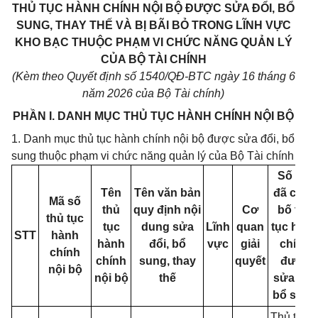
THỦ TỤC HÀNH CHÍNH NỘI BỘ ĐƯỢC SỬA ĐỔI, BỔ
SUNG, THAY THẾ VÀ BỊ BÃI BỎ TRONG LĨNH VỰC
KHO BẠC THUỘC PHẠM VI CHỨC NĂNG QUẢN LÝ
CỦA BỘ TÀI CHÍNH
(Kèm theo Quyết định số 1540/QĐ-BTC ngày 16 tháng 6
năm 2026 của Bộ Tài chính)
PHẦN I. DANH MỤC THỦ TỤC HÀNH CHÍNH NỘI BỘ
1. Danh mục thủ tục hành chính nội bộ được sửa đổi, bổ
sung thuộc phạm vi chức năng quản lý của Bộ Tài chính
Số QĐ
Tên
Tên văn bản
đã công
Mã số
thủ
quy định nội
Cơ
bố thủ
thủ tục
tục
dung sửa
Lĩnh
quan
tục hàn
STT
hành
hành
đổi, bổ
vực
giải
chính
chính
chính
sung, thay
quyết
được
nội bộ
nội bộ
thế
sửa đổi,
bổ sung
Thủ tục