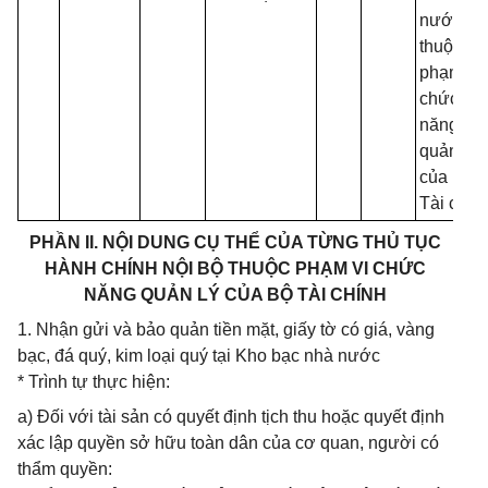
nước
thuộc
phạm vi
chức
năng
quản lý
của Bộ
Tài chín
PHẦN II. NỘI DUNG CỤ THỂ CỦA TỪNG THỦ TỤC
HÀNH CHÍNH NỘI BỘ THUỘC PHẠM VI CHỨC
NĂNG QUẢN LÝ CỦA BỘ TÀI CHÍNH
1. Nhận gửi và bảo quản tiền mặt, giấy tờ có giá, vàng
bạc, đá quý, kim loại quý tại Kho bạc nhà nước
* Trình tự thực hiện:
a) Đối với tài sản có quyết định tịch thu hoặc quyết định
xác lập quyền sở hữu toàn dân của cơ quan, người có
thẩm quyền: