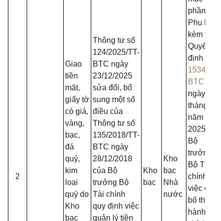
phần I,
Phụ lục II
kèm theo
Thông tư số
Quyết
124/2025/TT-
định số
Giao
BTC ngày
1534/QĐ
tiền
23/12/2025
BTC
mặt,
sửa đổi, bổ
ngày 29
giấy tờ
sung một số
tháng 4
có giá,
điều của
năm
vàng,
Thông tư số
2025 của
bạc,
135/2018/TT-
Bộ
đá
BTC ngày
trưởng
quý,
28/12/2018
Kho
Bộ Tài
kim
của Bộ
Kho
bạc
2
chính về
loại
trưởng Bộ
bạc
Nhà
việc côn
quý do
Tài chính
nước
bố thủ tụ
Kho
quy định việc
hành
bạc
quản lý tiền