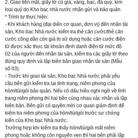
2. Giao tiền mặt, giấy tờ có giá, vàng, bạc, đá quý, kim
loại quý do Kho bạc nhà nước nhận gửi và bảo quản
* Trình tự thực hiện:
- Khi khách hàng (đại diện cơ quan, đơn vị) đến nhận tài
sản, Kho bạc Nhà nước kiểm tra thẻ căn cước/thẻ căn
cước công dân còn giá trị sử dụng hoặc căn cước điện
tử được xác thực tài khoản định danh điện tử mức độ
02 của người đến nhận tài sản, kiểm tra các giấy tờ theo
đúng quy định và lập biên bản giao nhận tài sản (Mẫu
số 03).
- Trước khi giao tài sản, Kho bạc Nhà nước phải yêu
cầu bên gửi kiểm tra lại tình trạng, niêm phong của
hòm/túi/gói bảo quản. Nếu có dấu hiệu nghi ngờ về tình
trạng niêm phong thì hai bên cùng nhau xác nhận và lập
biên bản. Bên gửi có quyền mời cơ quan giám định để
kiểm tra niêm phong của hòm/túi/gói trước sự chứng
kiến của Kho bạc Nhà nước.
Trường hợp khi kiểm tra thấy hòm/túi/gói mất niêm
phong hoặc không còn nguyên vẹn thì hai bên phải lập