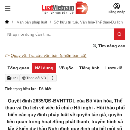
Đăng nhập
Văn bản pháp luật
Sở hữu trí tuệ,
Văn hóa-Thể thao-Du lịch
Tìm nâng cao
👉
Quay về: Tra cứu văn bản (phiên bản cũ)
Tổng quan
Nội dung
VB gốc
Tiếng Anh
Lược đồ
Lưu
Theo dõi VB
Tình trạng hiệu lực:
Đã biết
Quyết định 2635/QÐ-BVHTTDL của Bộ Văn hóa, Thể
thao và Du lịch về việc tổ chức Hội nghị - Hội thảo phổ
biến các quy định pháp luật về quyền tác giả, quyền
liên quan trong hoạt động phát thanh, truyền hình và
lấy ý kiến dự thảo Nghị định quy định chi tiết một số