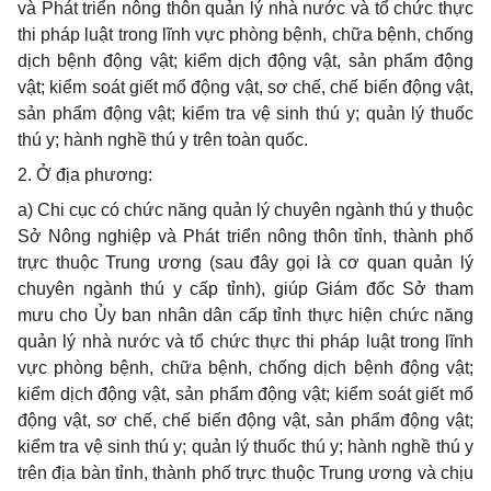
và Phát triển nông thôn quản lý nhà nước và tổ chức thực
thi pháp luật trong lĩnh vực
phòng
bệnh
,
chữa bệnh,
chống
dịch bệnh động vật; kiểm dịch động vật, sản phẩm động
vật; kiểm soát
giết
mổ động vật
,
sơ chế
, chế biến động vật,
sản phẩm động vật;
kiểm tra
vệ sinh thú y;
quản lý
thuốc
thú
y;
hành nghề thú y
trên toàn quốc.
2. Ở địa phương:
a) Chi cục có chức năng quản lý chuyên ngành thú y thuộc
Sở Nông nghiệp và Phát triển nông thôn tỉnh, thành phố
trực thuộc Trung ương (sau đây gọi là cơ quan quản lý
chuyên ngành thú y cấp tỉnh), giúp Giám đốc Sở tham
mưu cho Ủy ban nhân dân cấp tỉnh thực hiện chức năng
quản lý nhà nước và tổ chức thực thi pháp luật trong lĩnh
vực phòng bệnh, chữa bệnh,
chống dịch bệnh động vật;
kiểm dịch động vật, sản phẩm động vật; kiểm soát
giết
mổ
động vật
,
sơ chế
, chế biến động vật,
sản phẩm động vật;
kiểm tra
vệ sinh thú y;
quản lý
thuốc thú
y;
hành nghề thú y
trên địa bàn tỉnh, thành phố trực thuộc Trung ương và chịu