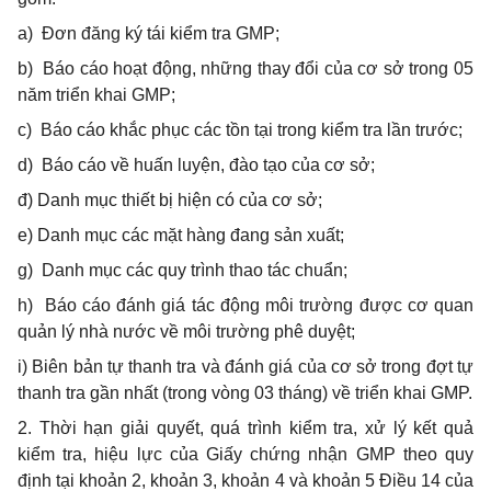
a)
Đơn đăng ký tái kiểm tra GMP;
b) Báo cáo hoạt động, những thay đổi của cơ sở trong 05
năm triển khai GMP;
c) Báo cáo khắc phục các tồn tại trong kiểm tra lần trước;
d) Báo cáo về huấn luyện, đào tạo của cơ sở;
đ) Danh mục thiết bị hiện có của cơ sở;
e) Danh mục các mặt hàng đang sản xuất;
g) Danh mục các quy trình thao tác chuẩn;
h) Báo cáo đánh giá tác động môi trường được cơ quan
quản lý nhà nước về môi trường phê duyệt;
i) Biên bản tự thanh tra và đánh giá của cơ sở trong đợt tự
thanh tra gần nhất (trong vòng 03 tháng) về triển khai GMP.
2. Thời hạn giải quyết, quá trình kiểm tra, xử lý kết quả
kiểm tra, hiệu lực của Giấy chứng nhận GMP theo quy
định tại khoản 2, khoản 3, khoản 4 và khoản 5 Điều 14 của