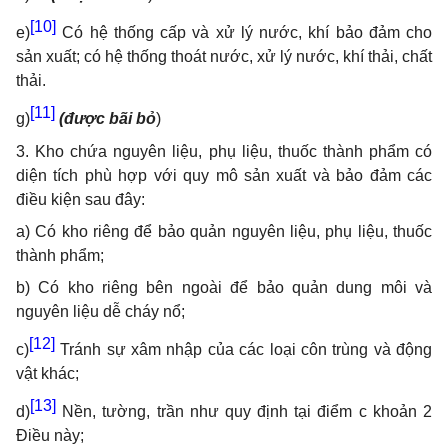
[10]
e)
Có hệ thống cấp và xử lý nước, khí bảo đảm cho
sản xuất; có hệ thống thoát nước, xử lý nước, khí thải, chất
thải.
[11]
g)
(được bãi bỏ
)
3. Kho chứa nguyên liệu, phụ liệu, thuốc thành phẩm có
diện tích phù hợp với quy mô sản xuất và bảo đảm các
điều kiện sau đây:
a) Có kho riêng để bảo quản nguyên liệu, phụ liệu, thuốc
thành phẩm;
b) Có kho riêng bên ngoài để bảo quản dung môi và
nguyên liệu dễ cháy nổ;
[12]
c)
Tránh sự xâm nhập của các loại côn trùng và động
vật khác;
[13]
d)
Nền, tường, trần như quy định tại điểm c khoản 2
Điều này;