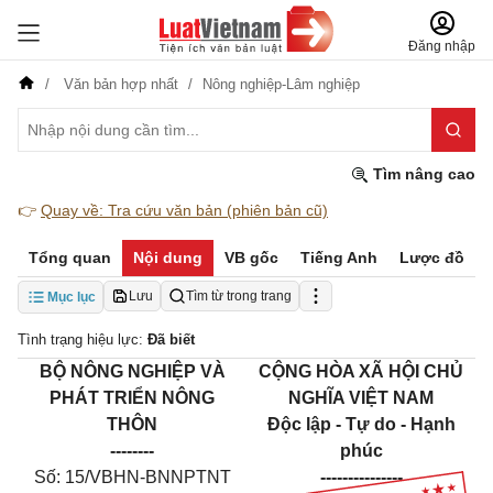
Đăng nhập
Văn bản hợp nhất
Nông nghiệp-Lâm nghiệp
Tìm nâng cao
👉
Quay về: Tra cứu văn bản (phiên bản cũ)
Tổng quan
Nội dung
VB gốc
Tiếng Anh
Lược đồ
Lưu
Tìm từ trong trang
Mục lục
Tình trạng hiệu lực:
Đã biết
BỘ NÔNG NGHIỆP VÀ
CỘNG HÒA XÃ HỘI CHỦ
PHÁT TRIỂN NÔNG
NGHĨA VIỆT NAM
THÔN
Độc lập - Tự do - Hạnh
--------
phúc
Số: 15/VBHN-BNNPTNT
---------------