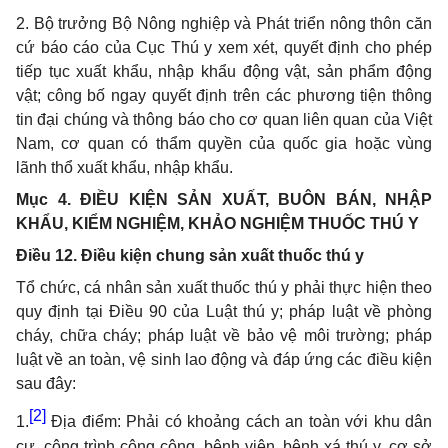
2. Bộ trưởng Bộ Nông nghiệp và Phát triển nông thôn căn
cứ báo cáo của Cục Thú y xem xét, quyết định cho phép
tiếp tục xuất khẩu, nhập khẩu động vật, sản phẩm động
vật; công bố ngay quyết định trên các phương tiện thông
tin đại chúng và thông báo cho cơ quan liên quan của Việt
Nam, cơ quan có thẩm quyền của quốc gia hoặc vùng
lãnh thổ xuất khẩu, nhập khẩu.
Mục 4. ĐIỀU KIỆN SẢN XUẤT, BUÔN BÁN, NHẬP
KHẨU, KIỂM NGHIỆM, KHẢO NGHIỆM THUỐC THÚ Y
Điều 12. Điều kiện chung sản xuất thuốc thú y
Tổ chức, cá nhân sản xuất thuốc thú y phải thực hiện theo
quy định tại Điều 90 của Luật thú y; pháp luật về phòng
cháy, chữa cháy; pháp luật về bảo vệ môi trường; pháp
luật về an toàn, vệ sinh lao động và đáp ứng các điều kiện
sau đây:
[2]
1.
Địa điểm: Phải có khoảng cách an toàn với khu dân
cư, công trình công cộng, bệnh viện, bệnh xá thú y, cơ sở