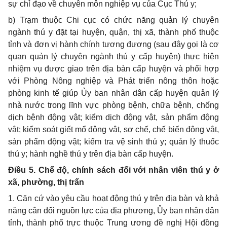
sự chỉ đạo về chuyên môn nghiệp vụ của Cục Thú y;
b) Trạm thuộc Chi cục có chức năng quản lý chuyên
ngành thú y đặt tại huyện, quận, thị xã, thành phố thuộc
tỉnh và đơn vị hành chính tương đương (sau đây gọi là cơ
quan quản lý chuyên ngành thú y cấp huyện) thực hiện
nhiệm vụ được giao trên địa bàn cấp huyện và phối hợp
với Phòng Nông nghiệp và Phát triển nông thôn hoặc
phòng kinh tế giúp Ủy ban nhân dân cấp huyện quản lý
nhà nước trong lĩnh vực
phòng bệnh, chữa bệnh,
chống
dịch bệnh động vật; kiểm dịch động vật, sản phẩm động
vật; kiểm soát
giết
mổ động vật
,
sơ chế
, chế biến động vật,
sản phẩm động vật;
kiểm tra
vệ sinh thú y;
quản lý
thuốc
thú
y;
hành nghề thú y
trên địa bàn cấp huyện.
Điều 5. Chế độ, chính sách đối với nhân viên thú y ở
xã, phường, thị trấn
1. Căn cứ vào yêu cầu hoạt động thú y trên địa bàn và khả
năng cân đối nguồn lực của địa phương, Ủy ban nhân dân
tỉnh, thành phố trực thuộc Trung ương đề nghị Hội đồng