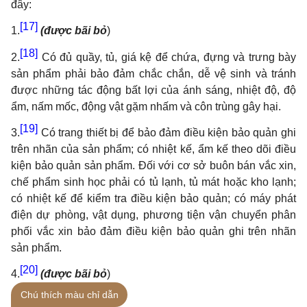
đây:
[17]
1.
(được bãi bỏ
)
[18]
2.
Có đủ quầy, tủ, giá kệ để chứa, đựng và trưng bày
sản phẩm phải bảo đảm chắc chắn, dễ vệ sinh và tránh
được những tác động bất lợi của ánh sáng, nhiệt độ, độ
ẩm, nấm mốc, động vật gặm nhấm và côn trùng gây hại.
[19]
3.
Có trang thiết bị để bảo đảm điều kiện bảo quản ghi
trên nhãn của sản phẩm; có nhiệt kế, ẩm kế theo dõi điều
kiện bảo quản sản phẩm. Đối với cơ sở buôn bán vắc xin,
chế phẩm sinh học phải có tủ lạnh, tủ mát hoặc kho lạnh;
có nhiệt kế để kiểm tra điều kiện bảo quản; có máy phát
điện dự phòng, vật dụng, phương tiện vận chuyển phân
phối vắc xin bảo đảm điều kiện bảo quản ghi trên nhãn
sản phẩm.
[20]
4.
(được bãi bỏ
)
Chú thích màu chỉ dẫn
[21]
5.
(được bãi bỏ
)