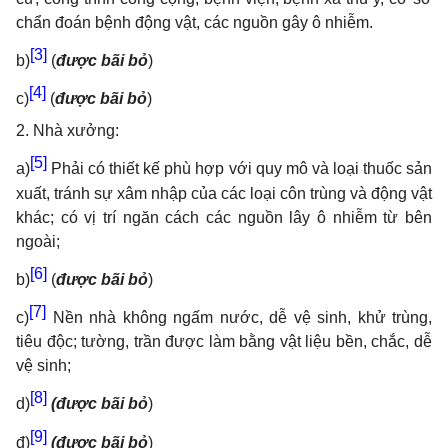
chẩn đoán bệnh động vật, các nguồn gây ô nhiễm.
[3]
b)
(
được bãi bỏ
)
[4]
c)
(
được bãi bỏ
)
2. Nhà xưởng:
[5]
a)
Phải có thiết kế phù hợp với quy mô và loại thuốc sản
xuất, tránh sự xâm nhập của các loại côn trùng và động vật
khác; có vị trí ngăn cách các nguồn lây ô nhiễm từ bên
ngoài;
[6]
b)
(
được bãi bỏ
)
[7]
c)
Nền nhà không ngấm nước, dễ vệ sinh, khử trùng,
tiêu độc; tường, trần được làm bằng vật liệu bền, chắc, dễ
vệ sinh;
[8]
d)
(được bãi bỏ
)
[9]
đ)
(được bãi bỏ
)