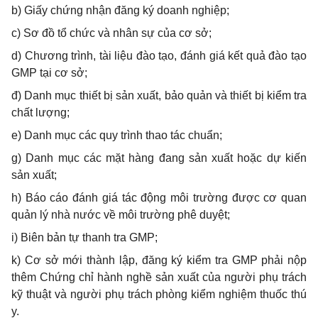
b)
Giấy
chứng nhận
đăng
ký
doanh nghiệp;
c)
Sơ đồ tổ chức và nhân sự của cơ sở
;
d
) Chương trình, tài liệu đào tạo, đánh giá kết quả đào tạo
GMP tại cơ sở;
đ)
D
anh mục thiết bị sản xuất, bảo quản và thiết bị kiểm tra
chất lượng;
e)
D
anh mục các quy trình thao tác chuẩn;
g) Danh mục các mặt hàng đang sản xuất hoặc dự kiến
sản xuất;
h) Báo cáo đánh giá tác động môi trường được cơ quan
quản lý nhà nước về môi trường phê duyệt;
i) Biên bản tự thanh tra GMP;
k) Cơ sở mới thành lập, đăng ký kiểm tra GMP phải nộp
thêm Chứng chỉ hành nghề sản xuất của người phụ trách
kỹ thuật và người phụ trách phòng kiểm nghiệm thuốc thú
y.