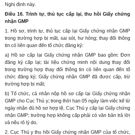
Nghị định này.
Điều 16. Trình tự, thủ tục cấp lại, thu hồi Giấy chứng
nhận GMP
1
. Hồ sơ, trình tự, thủ tục cấp
lại
Giấy chứng nhận
GMP
trong trường hợp b
ị mất, sai sót, hư hỏng; thay đổi thông
tin có liên quan đến tổ chức đăng ký
:
a)
Hồ s
ơ cấp lại
Giấy chứng nhận GMP
bao gồm: Đơn
đăng ký cấp lại; tài liệu chứng minh nội dung thay đổi
trong trường hợp thay đổi thông tin có liên quan đến tổ
chức đăng ký; Giấy chứng nhận GMP đã được cấp, trừ
trường hợp bị mất;
b) Tổ chức, cá nhân nộp hồ sơ cấp lại Giấy chứng nhận
GMP cho Cục Thú y; trong thời hạn 05 ngày làm việc kể từ
ngày nhận đủ hồ sơ hợp lệ, Cục Thú y cấp lại Giấy chứng
nhận GMP; trường hợp không cấp phải có văn bản trả lời
và nêu rõ lý do.
2. Cục Thú y thu hồi Giấy chứng nhận GMP của tổ chức,