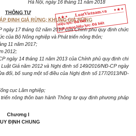
Hà Nội, ngày 16 tháng 11 năm 2018
THÔNG TƯ
ÁP ĐỊNH GIÁ RỪNG; KHUNG GIÁ RỪNG
Hiệu lực: Đã biết
Tình trạng hiệu lực: Đã biết
P ngày 17 tháng 02 năm 2017 của Chính phủ quy định chức
ức của Bộ Nông nghiệp và Phát triển nông thôn;
áng 11 năm 2017;
ăm 2012;
CP ngày 14 tháng 11 năm 2013 của Chính phủ quy định chi
ủa Luật Giá năm 2012 và Nghị định số 149/2016/NĐ-CP ngày
a đổi, bổ sung một số điều của Nghị định số 177/2013/NĐ-
Tổng cục Lâm nghiệp;
 triển nông thôn ban hành Thông tư quy định phương pháp
Chương I
UY ĐỊNH CHUNG