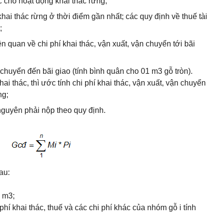
c cho hoạt động khai thác rừng;
í khai thác rừng ở thời điểm gần nhất; các quy định về thuế tài
;
ên quan về chi phí khai thác, vận xuất, vận chuyển tới bãi
n chuyển đến bãi giao (tính bình quân cho 01 m3 gỗ tròn).
ai thác, thì ước tính chi phí khai thác, vận xuất, vận chuyển
ng;
 nguyên phải nộp theo quy định.
au:
g m3;
i phí khai thác, thuế và các chi phí khác của nhóm gỗ i tính