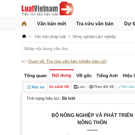
Văn bản mới
Tra cứu văn bản
Dự t
Văn bản pháp luật
Nông nghiệp-Lâm nghiệp
👉
Quay về: Tra cứu văn bản (phiên bản cũ)
Nội dung
Tổng quan
VB gốc
Tiếng Anh
Hiệu 
So sánh VB
Lưu
Theo dõi VB
Ghi chú
Mục lục
Tình trạng hiệu lực:
Đã biết
BỘ NÔNG NGHIỆP VÀ PHÁT TRIỂN
NÔNG THÔN
-------