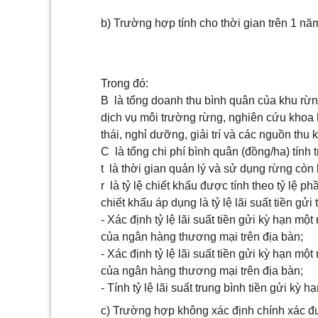
b) Trường hợp tính cho thời gian trên 1 nă
Trong đó:
B là tổng doanh thu bình quân của khu rừng
dịch vụ môi trường rừng, nghiên cứu khoa h
thái, nghỉ dưỡng, giải trí và các nguồn thu 
C là tổng chi phí bình quân (đồng/ha) tính 
t là thời gian quản lý và sử dụng rừng còn l
r là tỷ lệ chiết khấu được tính theo tỷ lệ ph
chiết khấu áp dụng là tỷ lệ lãi suất tiền gử
- Xác định tỷ lệ lãi suất tiền gửi kỳ hạn mộ
của ngân hàng thương mại trên địa bàn;
- Xác định tỷ lệ lãi suất tiền gửi kỳ hạn mộ
của ngân hàng thương mại trên địa bàn;
- Tính tỷ lệ lãi suất trung bình tiền gửi kỳ 
c) Trường hợp không xác định chính xác đư