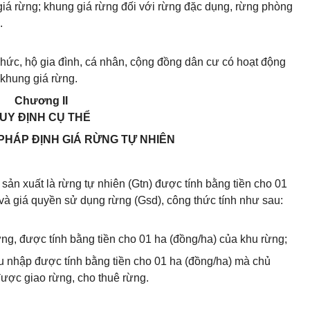
iá rừng; khung giá rừng đối với rừng đặc dụng, rừng phòng
.
chức, hộ gia đình, cá nhân, cộng đồng dân cư có hoạt động
 khung giá rừng.
Chương II
UY ĐỊNH CỤ THỂ
PHÁP ĐỊNH GIÁ RỪNG TỰ NHIÊN
sản xuất là rừng tự nhiên (Gtn) được tính bằng tiền cho 01
và giá quyền sử dụng rừng (Gsd), công thức tính như sau:
 rừng, được tính bằng tiền cho 01 ha (đồng/ha) của khu rừng;
hu nhập được tính bằng tiền cho 01 ha (đồng/ha) mà chủ
ược giao rừng, cho thuê rừng.