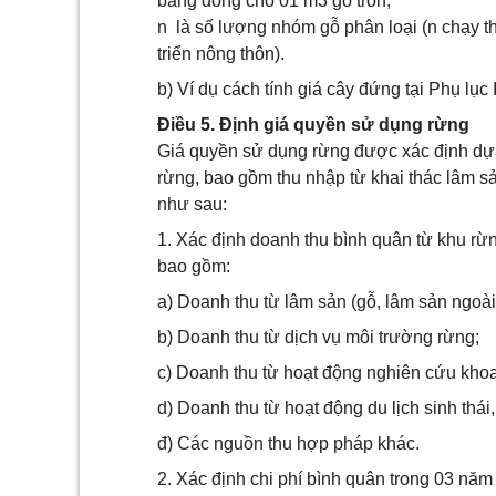
bằng đồng cho 01 m3 gỗ tròn;
n là số lượng nhóm gỗ phân loại (n chạy 
triển nông thôn).
b) Ví dụ cách tính giá cây đứng tại Phụ lục
Điều 5. Định giá quyền sử dụng rừng
Giá quyền sử dụng rừng được xác định dựa 
rừng, bao gồm thu nhập từ khai thác lâm sả
như sau:
1. Xác định doanh thu bình quân từ khu rừn
bao gồm:
a) Doanh thu từ lâm sản (gỗ, lâm sản ngoài
b) Doanh thu từ dịch vụ môi trường rừng;
c) Doanh thu từ hoạt động nghiên cứu khoa 
d) Doanh thu từ hoạt động du lịch sinh thái, 
đ) Các nguồn thu hợp pháp khác.
2. Xác định chi phí bình quân trong 03 năm 