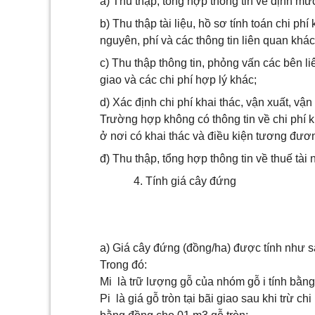
a) Thu thập, tổng hợp thông tin về định mứ
b) Thu thập tài liệu, hồ sơ tính toán chi ph
nguyên, phí và các thông tin liên quan khác
c) Thu thập thông tin, phỏng vấn các bên li
giao và các chi phí hợp lý khác;
d) Xác định chi phí khai thác, vận xuất, vậ
Trường hợp không có thông tin về chi phí kh
ở nơi có khai thác và điều kiện tương đươ
đ) Thu thập, tổng hợp thông tin về thuế tài
4. Tính giá cây đứng
a) Giá cây đứng (đồng/ha) được tính như s
Trong đó:
Mi là trữ lượng gỗ của nhóm gỗ i tính bằn
Pi là giá gỗ tròn tại bãi giao sau khi trừ ch