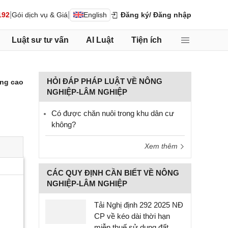
|
|
192
Gói dịch vụ & Giá
English
Đăng ký
/ Đăng nhập
Luật sư tư vấn
AI Luật
Tiện ích
HỎI ĐÁP PHÁP LUẬT VỀ NÔNG
ng cao
NGHIỆP-LÂM NGHIỆP
Có được chăn nuôi trong khu dân cư
không?
Xem thêm
CÁC QUY ĐỊNH CẦN BIẾT VỀ NÔNG
NGHIỆP-LÂM NGHIỆP
Tải Nghị định 292 2025 NĐ
CP về kéo dài thời hạn
miễn thuế sử dụng đất