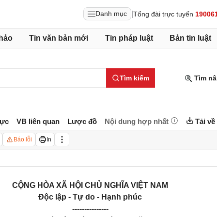
|
Danh mục
Tổng đài trực tuyến
19006
hảo
Tin văn bản mới
Tin pháp luật
Bản tin luật
Tìm kiếm
Tìm nâ
lực
VB liên quan
Lược đồ
Nội dung hợp nhất
Tải về
Báo lỗi
In
CỘNG HÒA XÃ HỘI CHỦ NGHĨA VIỆT NAM
Độc lập - Tự do - Hạnh phúc
---------------