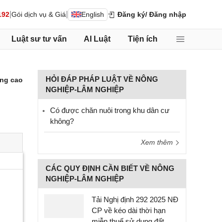
|
|
192
Gói dịch vụ & Giá
English
Đăng ký
/ Đăng nhập
Luật sư tư vấn
AI Luật
Tiện ích
HỎI ĐÁP PHÁP LUẬT VỀ NÔNG
ng cao
NGHIỆP-LÂM NGHIỆP
Có được chăn nuôi trong khu dân cư
không?
Xem thêm
CÁC QUY ĐỊNH CẦN BIẾT VỀ NÔNG
NGHIỆP-LÂM NGHIỆP
Tải Nghị định 292 2025 NĐ
CP về kéo dài thời hạn
miễn thuế sử dụng đất