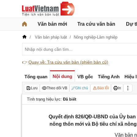
Văn bản mới
Tra cứu văn bản
Dự t
Văn bản pháp luật
Nông nghiệp-Lâm nghiệp
👉
Quay về: Tra cứu văn bản (phiên bản cũ)
Nội dung
Tổng quan
VB gốc
Tiếng Anh
Hiệu 
Lưu
Theo dõi VB
Ghi chú
Báo lỗi
In
Tình trạng hiệu lực:
Đã biết
Quyết định 826/QĐ-UBND của Ủy ban nh
nông thôn mới và Bộ tiêu chí xã nông
Văn bản n