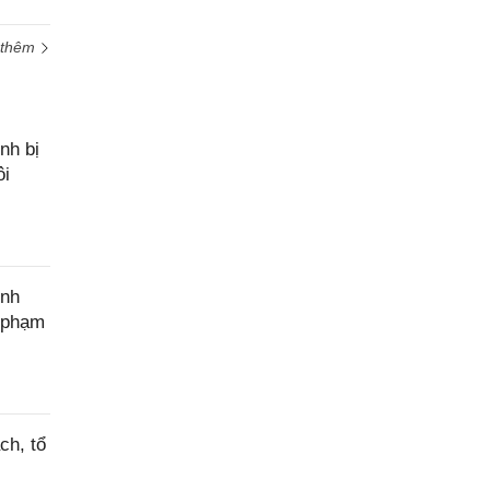
 thêm
nh bị
ôi
ính
c phạm
ch, tổ