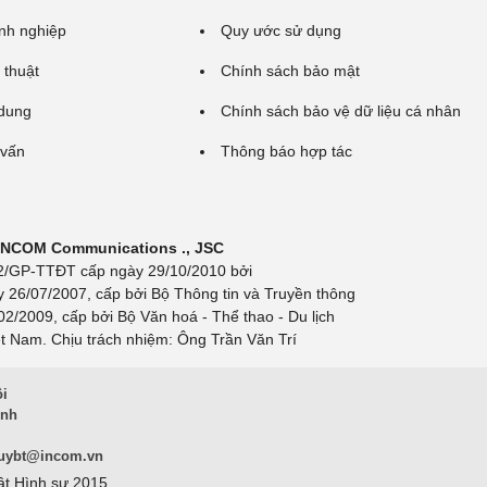
nh nghiệp
Quy ước sử dụng
 thuật
Chính sách bảo mật
 dung
Chính sách bảo vệ dữ liệu cá nhân
 vấn
Thông báo hợp tác
 INCOM Communications ., JSC
 692/GP-TTĐT cấp ngày 29/10/2010 bởi
y 26/07/2007, cấp bởi Bộ Thông tin và Truyền thông
/2009, cấp bởi Bộ Văn hoá - Thể thao - Du lịch
t Nam. Chịu trách nhiệm: Ông Trần Văn Trí
ội
inh
uybt@incom.vn
ật Hình sự 2015