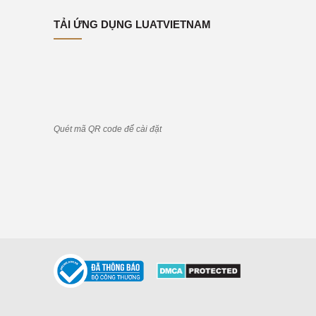
TẢI ỨNG DỤNG LUATVIETNAM
Quét mã QR code để cài đặt