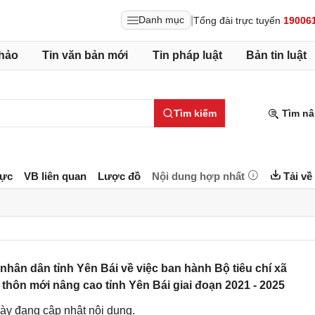
|
Danh mục
Tổng đài trực tuyến
19006
hảo
Tin văn bản mới
Tin pháp luật
Bản tin luật
Tìm kiếm
Tìm nâ
lực
VB liên quan
Lược đồ
Nội dung hợp nhất
Tải về
ân dân tỉnh Yên Bái về việc ban hành Bộ tiêu chí xã
 thôn mới nâng cao tỉnh Yên Bái giai đoạn 2021 - 2025
ày đang cập nhật nội dung.