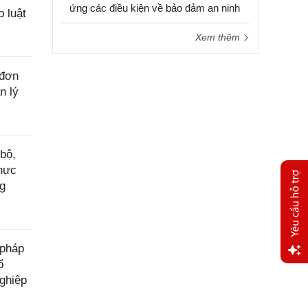
ứng các điều kiện về bảo đảm an ninh
 luật
Xem thêm
 đơn
n lý
bộ,
thực
ng
 pháp
ổ
Yêu
ghiệp
cầu
hỗ trợ