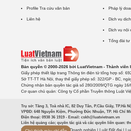
Profile Tra cứu văn bản
Pháp lý doa
Liên hệ
Dịch vụ dịch
Dịch vụ nội
Tổng đài tư
Bản quyền © 2000-2026 bởi LuatVietnam - Thành viên
Giấy phép thiết lập trang Thông tin điện tử tổng hợp số:
Sở TT-TT Hà Nội, thay thế giấy phép số: 322/GP - BC, ngà
Chứng nhận bản quyền tác giả số 280/2009/QTG ngày 16/02
Cơ quan chủ quản: Công ty Cổ phần Truyền thông Luật Việ
Trụ sở: Tầng 3, Toà nhà IC, 82 Duy Tân, P.Cầu Giấy, TP.Hà N
VPĐD: 648 Nguyễn Kiệm, Phường Đức Nhuận, TP. Hồ Chí M
Điện thoại: 0938 36 1919 - Email:
cskh@luatvietnam.vn
Liên hệ quảng cáo; quyền tác giả và các quyền liên quan:
th
Văn Bản Pháp Luật
|
Luật Doanh nghiệp
|
Luật Đất đai
|
Lu
Chú thích màu chỉ dẫn