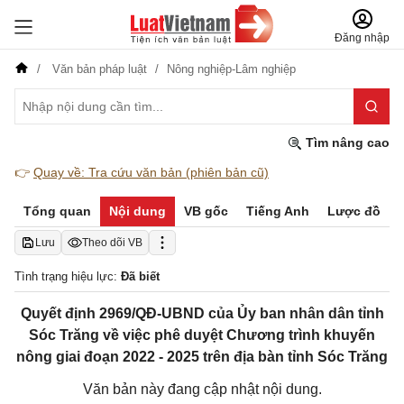
Đăng nhập
Văn bản pháp luật
Nông nghiệp-Lâm nghiệp
Tìm nâng cao
👉
Quay về: Tra cứu văn bản (phiên bản cũ)
Tổng quan
Nội dung
VB gốc
Tiếng Anh
Lược đồ
Lưu
Theo dõi VB
Tình trạng hiệu lực:
Đã biết
Quyết định 2969/QĐ-UBND của Ủy ban nhân dân tỉnh
Sóc Trăng về việc phê duyệt Chương trình khuyến
nông giai đoạn 2022 - 2025 trên địa bàn tỉnh Sóc Trăng
Văn bản này đang cập nhật nội dung.