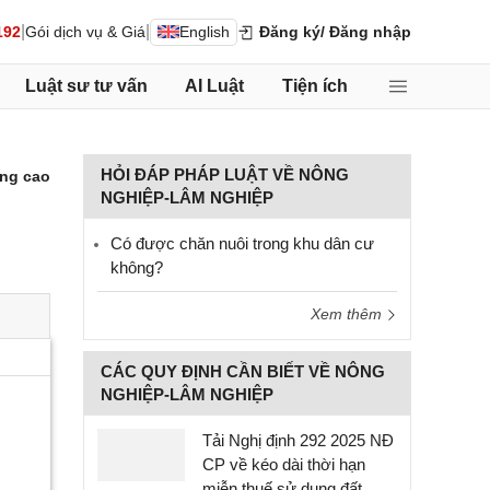
|
|
192
Gói dịch vụ & Giá
English
Đăng ký
/ Đăng nhập
Luật sư tư vấn
AI Luật
Tiện ích
HỎI ĐÁP PHÁP LUẬT VỀ NÔNG
ng cao
NGHIỆP-LÂM NGHIỆP
Có được chăn nuôi trong khu dân cư
không?
Xem thêm
CÁC QUY ĐỊNH CẦN BIẾT VỀ NÔNG
NGHIỆP-LÂM NGHIỆP
Tải Nghị định 292 2025 NĐ
CP về kéo dài thời hạn
miễn thuế sử dụng đất