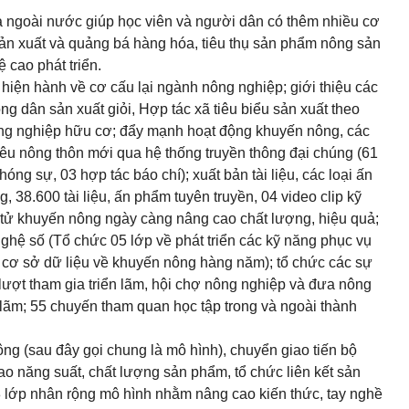
và ngoài nước giúp học viên và người dân có thêm nhiều cơ
 sản xuất và quảng bá hàng hóa, tiêu thụ sản phẩm nông sản
 cao phát triển.
hiện hành về cơ cấu lại ngành nông nghiệp; giới thiệu các
g dân sản xuất giỏi, Hợp tác xã tiêu biểu sản xuất theo
 nông nghiệp hữu cơ; đẩy mạnh hoạt động khuyến nông, các
êu nông thôn mới qua hệ thống truyền thông đại chúng (61
ng sự, 03 hợp tác báo chí); xuất bản tài liệu, các loại ấn
38.600 tài liệu, ấn phẩm tuyên truyền, 04 video clip kỹ
iện tử khuyến nông ngày càng nâng cao chất lượng, hiệu quả;
ghệ số (Tổ chức 05 lớp về phát triển các kỹ năng phục vụ
 cơ sở dữ liệu về khuyến nông hàng năm); tổ chức các sự
3 lượt tham gia triển lãm, hội chợ nông nghiệp và đưa nông
n lãm; 55 chuyến tham quan học tập trong và ngoài thành
ng (sau đây gọi chung là mô hình), chuyển giao tiến bộ
o năng suất, chất lượng sản phẩm, tổ chức liên kết sản
8 lớp nhân rộng mô hình nhằm nâng cao kiến thức, tay nghề