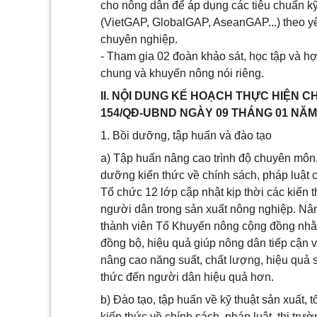
cho nông dân để áp dụng các tiêu chuẩn kỹ 
(VietGAP, GlobalGAP, AseanGAP...) theo yê
chuyên nghiệp.
- Tham gia 02 đoàn khảo sát, học tập và hợ
chung và khuyến nông nói riêng.
II. NỘI DUNG KẾ HOẠCH THỰC HIỆN
154/QĐ-UBND NGÀY 09 THÁNG 01 NĂM
1. Bồi dưỡng, tập huấn và đào tạo
a) Tập huấn nâng cao trình độ chuyên môn
dưỡng kiến thức về chính sách, pháp luật
Tổ chức 12 lớp cập nhật kịp thời các kiến 
người dân trong sản xuất nông nghiệp. Nâ
thành viên Tổ Khuyến nông cộng đồng nhằ
đồng bộ, hiệu quả giúp nông dân tiếp cận v
nâng cao năng suất, chất lượng, hiệu quả s
thức đến người dân hiệu quả hơn.
b) Đào tạo, tập huấn về kỹ thuật sản xuất,
kiến thức về chính sách, pháp luật, thị trườ