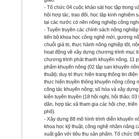
- Tổ chức 04 cuộc khảo sát học tập trong 
hội hợp tác, trao đổi, học tập kinh nghiệm
tại các nước có nền nông nghiệp công nghệ
- Tuyên truyền các chính sách nông nghiệp 
tiến bộ khoa học công nghệ mới, gương nôn
chuỗi giá trị, thực hành nông nghiệp tốt,
hoạt động về xây dựng chương trình mục ti
chương trình phát thanh khuyến nông, 11 phó
phẩm khuyến nông (02 tập san khuyến nông, 
thuật); duy trì thực hiện trang thông tin đ
thực hiện truyền thông khuyến nông công n
công tác khuyến nông; số hóa và xây dựng
kiện tuyên truyền (18 hội nghị, hội thảo; 0
dân, hợp tác xã tham gia các hội chợ, triể
phố).
- Xây dựng 88 mô hình trình diễn khuyến nô
khoa học kỹ thuật, công nghệ nhằm nâng ca
xuất gắn với tiêu thụ sản phẩm. Tổ chức 0