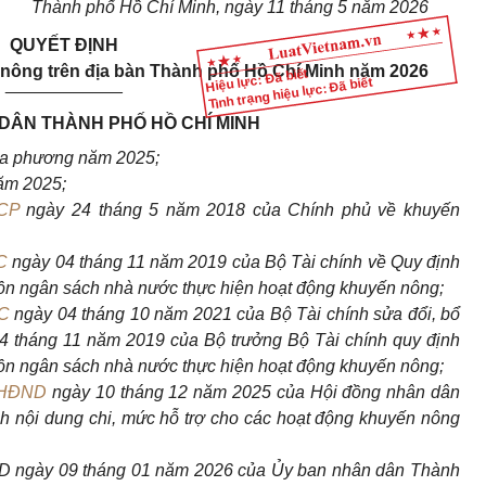
Thành phố Hồ Chí Minh, ngày 11 tháng 5 năm 2026
QUYẾT ĐỊNH
 nông trên địa bàn Thành phố Hồ Chí Minh năm 2026
Hiệu lực: Đã biết
Tình trạng hiệu lực: Đã biết
____________
DÂN THÀNH PHỐ HỒ CHÍ MINH
ịa phương năm 2025;
ăm 2025;
-CP
ngày 24 tháng 5 năm 2018 của Chính phủ về khuyến
C
ngày 04 tháng 11 năm 2019 của Bộ Tài chính về Quy định
uồn ngân sách nhà nước thực hiện hoạt động khuyến nông;
C
ngày 04 tháng 10 năm 2021 của Bộ Tài chính sửa đổi, bổ
 tháng 11 năm 2019 của Bộ trưởng Bộ Tài chính quy định
uồn ngân sách nhà nước thực hiện hoạt động khuyến nông;
-HĐND
ngày 10 tháng 12 năm 2025 của Hội đồng nhân dân
 nội dung chi, mức hỗ trợ cho các hoạt động khuyến nông
D ngày 09 tháng 01 năm 2026 của Ủy ban nhân dân Thành