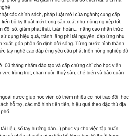
 nghệ
 nhật các chính sách, pháp luật mới của ngành; cung cấp
tiến bộ kỹ thuật mới trong sản xuất như nông nghiệp tốt,
 đổi số, giảm phát thải, tuần hoàn...; nâng cao nhận thức
ử dụng hiệu quả, tránh lãng phí tài nguyên, đáp ứng nhu
ản xuất, góp phần ổn định đời sống. Từng bước hình thành
ức tay nghề cao đáp ứng yêu cầu phát triển nông nghiệp đô
ới 03 tháng nhằm đào tạo và cấp chứng chỉ cho học viên
h vực trồng trọt, chăn nuôi, thuỷ sản, chế biến và bảo quản
ngoài nước giúp học viên có thêm nhiều cơ hội trao đổi, học
ch hỗ trợ, các mô hình tiên tiến, hiệu quả theo đặc thù địa
 phố.
tài liệu, sổ tay hướng dẫn...) phục vụ cho việc tập huấn
ao và nhận chuyển giao tiến bộ khoa học kỹ thuật trong