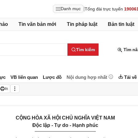
|
Danh mục
Tổng đài trực tuyến
19006
hảo
Tin văn bản mới
Tin pháp luật
Bản tin luật
Tìm kiếm
Tìm nâ
lực
VB liên quan
Lược đồ
Nội dung hợp nhất
Tải về
In
CỘNG HÒA XÃ HỘI CHỦ NGHĨA VIỆT NAM
Độc lập - Tự do - Hạnh phúc
______________________