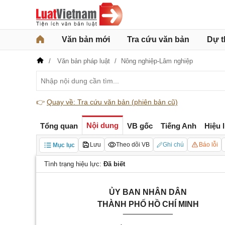
Văn bản mới
Tra cứu văn bản
Dự t
Văn bản pháp luật
Nông nghiệp-Lâm nghiệp
👉
Quay về: Tra cứu văn bản (phiên bản cũ)
Nội dung
Tổng quan
VB gốc
Tiếng Anh
Hiệu 
Lưu
Theo dõi VB
Ghi chú
Báo lỗi
Mục lục
Tình trạng hiệu lực:
Đã biết
ỦY BAN NHÂN DÂN
THÀNH PHỐ HỒ CHÍ MINH
___________