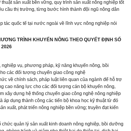
thuật sản xuất bền vững, quy trình sản xuất nông nghiệp tốt
u cầu thị trường, từng bước hình thành đội ngũ nông dân
p tác quốc tế tại nước ngoài về lĩnh vực nông nghiệp nói
 CHƯƠNG TRÌNH KHUYẾN NÔNG THEO QUYẾT ĐỊNH SỐ
 2026
, nghiệp vụ, phương pháp, kỹ năng khuyến nông, bồi
 cho các đối tượng chuyển giao công nghệ
thức về chính sách, pháp luật liên quan của ngành để hỗ trợ
ng cao năng lực cho các đối tượng cán bộ khuyến nông,
m xây dựng hệ thống chuyển giao công nghệ nông nghiệp
à áp dụng thành công các tiến bộ khoa học kỹ thuật từ đó
ản xuất, phát triển nông nghiệp bền vững; truyền đạt kiến
 tổ chức quản lý sản xuất kinh doanh nông nghiệp, bồi dưỡng
ng, phòng tránh và giảm nhẹ thiệt hại do thiên tai, dịch hại