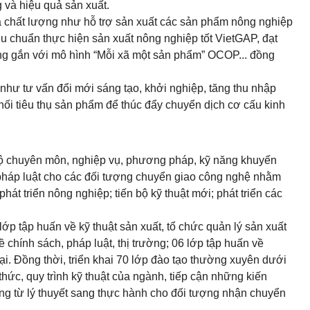
g và hiệu quả sản xuất.
a chất lượng như hỗ trợ sản xuất các sản phẩm nông nghiệp
êu chuẩn thực hiện sản xuất nông nghiệp tốt VietGAP, đạt
ng gắn với mô hình “Mỗi xã một sản phẩm” OCOP... đồng
g như tư vấn đổi mới sáng tạo, khởi nghiệp, tăng thu nhập
nối tiêu thụ sản phẩm để thúc đẩy chuyển dịch cơ cấu kinh
 độ chuyên môn, nghiệp vụ, phương pháp, kỹ năng khuyến
 pháp luật cho các đối tượng chuyển giao công nghệ nhằm
hát triển nông nghiệp; tiến bộ kỹ thuật mới; phát triển các
 lớp tập huấn về kỹ thuật sản xuất, tổ chức quản lý sản xuất
 chính sách, pháp luật, thị trường; 06 lớp tập huấn về
hại. Đồng thời, triển khai 70 lớp đào tạo thường xuyên dưới
hức, quy trình kỹ thuật của ngành, tiếp cận những kiến
ng từ lý thuyết sang thực hành cho đối tượng nhận chuyển