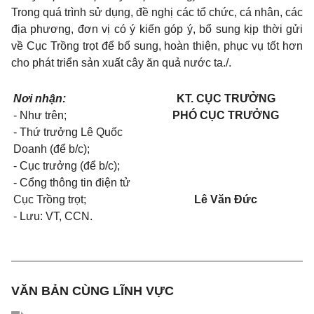
Trong quá trình sử dụng, đề nghị các tổ chức, cá nhân, các
địa phương, đơn vị có ý kiến góp ý, bổ sung kịp thời gửi
về Cục Trồng trọt để bổ sung, hoàn thiện, phục vụ tốt hơn
cho phát triển sản xuất cây ăn quả nước ta./.
Nơi nhận:
KT. CỤC TRƯỞNG
- Như trên;
PHÓ CỤC TRƯỞNG
- Thứ trưởng Lê Quốc
Doanh (để b/c);
- Cục trưởng (để b/c);
- Cổng thông tin điện tử
Cục Trồng trọt;
Lê Văn Đức
- Lưu: VT, CCN.
VĂN BẢN CÙNG LĨNH VỰC