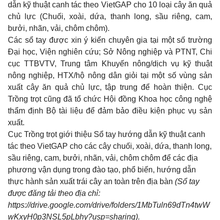
dẫn kỹ thuật canh tác theo VietGAP cho 10 loại cây ăn quả
chủ lực (Chuối, xoài, dứa, thanh long, sầu riêng, cam,
bưởi, nhãn, vải, chôm chôm).
Các sổ tay được xin ý kiến chuyên gia tại một số trường
Đại học, Viện nghiên cứu; Sở Nông nghiệp và PTNT, Chi
cục TTBVTV, Trung tâm Khuyến nông/dịch vụ kỹ thuật
nông nghiệp, HTX/hộ nông dân giỏi tại một số vùng sản
xuất cây ăn quả chủ lực, tập trung để hoàn thiện. Cục
Trồng trọt cũng đã tổ chức Hội đồng Khoa học công nghệ
thẩm định Bộ tài liệu để đảm bảo điều kiện phục vụ sản
xuất.
Cục Trồng trọt giới thiệu Sổ tay hướng dẫn kỹ thuật canh
tác theo VietGAP cho các cây chuối, xoài, dứa, thanh long,
sầu riêng, cam, bưởi, nhãn, vải, chôm chôm để các địa
phương vận dụng trong đào tạo, phổ biến, hướng dẫn
thực hành sản xuất trái cây an toàn trên địa bàn
(Sổ tay
được đăng tải theo địa chỉ:
https://drive.google.com/drive/folders/1MbTuln69dTn4twW
wKxyH0p3NSL5pLbhy?usp=sharing).