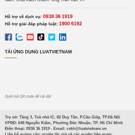
0938 36 1919
Hỗ trợ về dịch vụ:
1900 6192
Hỗ trợ giải đáp pháp luật:
TẢI ỨNG DỤNG LUATVIETNAM
Quét mã QR code để cài đặt
Trụ sở: Tầng 3, Toà nhà IC, 82 Duy Tân, P.Cầu Giấy, TP.Hà Nội
VPĐD: 648 Nguyễn Kiệm, Phường Đức Nhuận, TP. Hồ Chí Minh
Điện thoại: 0938 36 1919 - Email:
cskh@luatvietnam.vn
Liên hệ quảng cáo; quyền tác giả và các quyền liên quan: