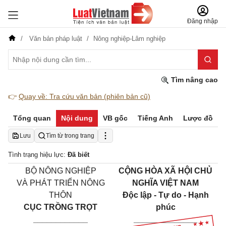
Đăng nhập
Văn bản pháp luật
Nông nghiệp-Lâm nghiệp
Tìm nâng cao
👉
Quay về: Tra cứu văn bản (phiên bản cũ)
Tổng quan
Nội dung
VB gốc
Tiếng Anh
Lược đồ
Lưu
Tìm từ trong trang
Tình trạng hiệu lực:
Đã biết
BỘ NÔNG NGHIỆP
CỘNG HÒA XÃ HỘI CHỦ
VÀ PHÁT TRIỂN NÔNG
NGHĨA VIỆT NAM
THÔN
Độc lập - Tự do - Hạnh
CỤC TRỒNG TRỌT
phúc
____________
______________