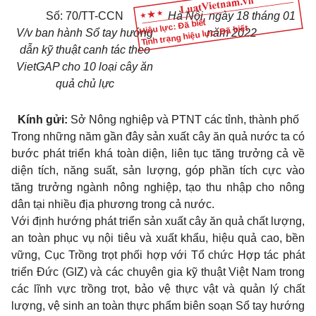
Số: 70/TT-CCN
Hà Nội, ngày 18 tháng 01
Hiệu lực: Đã biết
Tình trạng hiệu lực: Đã biết
V/v ban hành Sổ tay hướng
năm 2022
dẫn kỹ thuật canh tác theo
VietGAP cho 10 loại cây ăn
quả chủ lực
Kính gửi:
Sở Nông nghiệp và PTNT các tỉnh, thành phố
Trong những năm gần đây sản xuất cây ăn quả nước ta có
bước phát triển khá toàn diện, liên tục tăng trưởng cả về
diện tích, năng suất, sản lượng, góp phần tích cực vào
tăng trưởng ngành nông nghiệp, tạo thu nhập cho nông
dân tại nhiều địa phương trong cả nước.
Với định hướng phát triển sản xuất cây ăn quả chất lượng,
an toàn phục vụ nội tiêu và xuất khẩu, hiệu quả cao, bền
vững, Cục Trồng trọt phối hợp với Tổ chức Hợp tác phát
triển Đức (GIZ) và các chuyên gia kỹ thuật Việt Nam trong
các lĩnh vực trồng trọt, bảo vệ thực vật và quản lý chất
lượng, vệ sinh an toàn thực phẩm biên soạn Sổ tay hướng