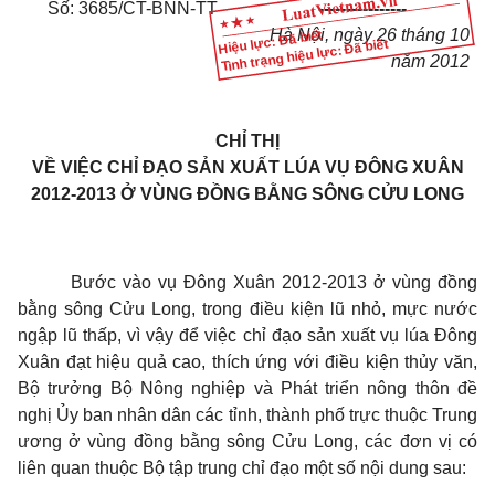
Số: 3685/CT-BNN-TT
----------------
Hà Nội, ngày 26 tháng 10
Hiệu lực: Đã biết
Tình trạng hiệu lực: Đã biết
năm 2012
CHỈ THỊ
VỀ VIỆC CHỈ ĐẠO SẢN XUẤT LÚA VỤ ĐÔNG XUÂN
2012-2013 Ở VÙNG ĐỒNG BẰNG SÔNG CỬU LONG
Bước vào vụ Đông Xuân 2012-2013 ở vùng đồng
bằng sông Cửu Long, trong điều kiện lũ nhỏ, mực nước
ngập lũ thấp, vì vậy để việc chỉ đạo sản xuất vụ lúa Đông
Xuân đạt hiệu quả cao, thích ứng với điều kiện thủy văn,
Bộ trưởng Bộ Nông nghiệp và Phát triển nông thôn đề
nghị Ủy ban nhân dân các tỉnh, thành phố trực thuộc Trung
ương ở vùng đồng bằng sông Cửu Long, các đơn vị có
liên quan thuộc Bộ tập trung chỉ đạo một số nội dung sau: