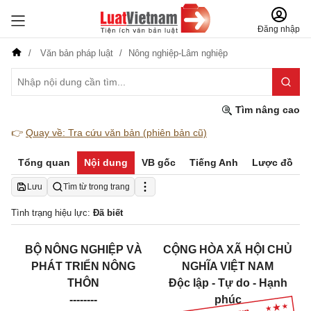
Đăng nhập
Văn bản pháp luật
Nông nghiệp-Lâm nghiệp
Tìm nâng cao
👉
Quay về: Tra cứu văn bản (phiên bản cũ)
Tổng quan
Nội dung
VB gốc
Tiếng Anh
Lược đồ
Lưu
Tìm từ trong trang
Tình trạng hiệu lực:
Đã biết
BỘ NÔNG NGHIỆP VÀ
CỘNG HÒA XÃ HỘI CHỦ
PHÁT TRIỂN NÔNG
NGHĨA VIỆT NAM
THÔN
Độc lập - Tự do - Hạnh
--------
phúc