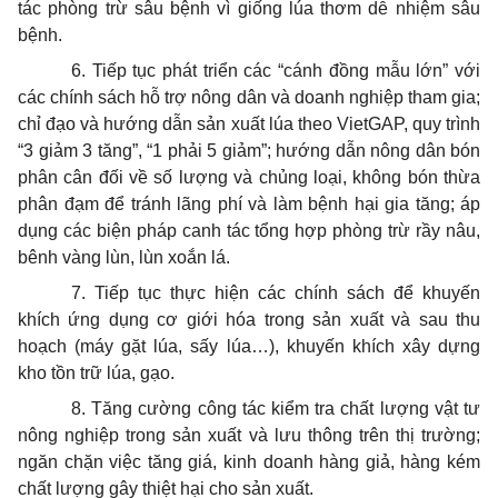
tác phòng trừ sâu bệnh vì giống lúa thơm dễ nhiệm sâu
bệnh.
6. Tiếp tục phát triển các “cánh đồng mẫu lớn” với
các chính sách hỗ trợ nông dân và doanh nghiệp tham gia;
chỉ đạo và hướng dẫn sản xuất lúa theo VietGAP, quy trình
“3 giảm 3 tăng”, “1 phải 5 giảm”; hướng dẫn nông dân bón
phân cân đối về số lượng và chủng loại, không bón thừa
phân đạm để tránh lãng phí và làm bệnh hại gia tăng; áp
dụng các biện pháp canh tác tổng hợp phòng trừ rầy nâu,
bênh vàng lùn, lùn xoắn lá.
7. Tiếp tục thực hiện các chính sách để khuyến
khích ứng dụng cơ giới hóa trong sản xuất và sau thu
hoạch (máy gặt lúa, sấy lúa…), khuyến khích xây dựng
kho tồn trữ lúa, gạo.
8.
Tăng cường công tác kiểm tra chất lượng vật tư
nông nghiệp trong sản xuất và lưu thông trên thị trường;
ngăn chặn việc tăng giá, kinh doanh hàng giả, hàng kém
chất lượng gây thiệt hại cho sản xuất.