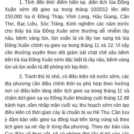
1. Tính đến thời điểm hiện tại, diện tích lúa Đông
Xuân sớm đã gieo sạ trong tháng 10/2012 lên đến
150.000 ha ở Đồng Tháp, Vĩnh Long, Hậu Giang, Cần
Thơ, Bạc Liêu, Sóc Trăng. Kinh nghiệm các năm trước
cho thấy trà lúa Đông Xuân sớm thường dễ nhiễm rầy
nâu, bệnh vàng lùn, lùn xoắn lá và lây lan sang trà lúa
Đông Xuân chính vụ gieo sạ trong tháng 11 và 12. Vì vậy
cần thường xuyên theo dõi giám sát chặt chẽ sâu bệnh
trên trà lúa Đông Xuân sớm đặc biệt là rầy nâu, bệnh vàng
lùn và lùn xoắn lá để phòng trừ kịp thời.
2. Tranh thủ lũ nhỏ, có điều kiện rút nước sớm, các
địa phương cần điều chỉnh thời vụ phù hợp theo hướng
nơi có điều kiện tăng diện tích gieo sạ trong tháng 11 và
chấm dứt gieo sạ vụ Đông Xuân khoảng cuối tháng 12 để
tránh hạn, xâm nhập mặn cuối vụ; thu hoạch sớm còn tạo
điều kiện có thời gian cày ải chuẩn bị vụ Hè Thu. Cần lưu
ý đảm bảo việc gieo sạ đồng loạt trên từng vùng và theo
lịch gieo sạ né rầy ở từng địa phương. Theo dự báo của
Cục Bảo vệ thực vật, sẽ có những đợt rầy di trú vào các