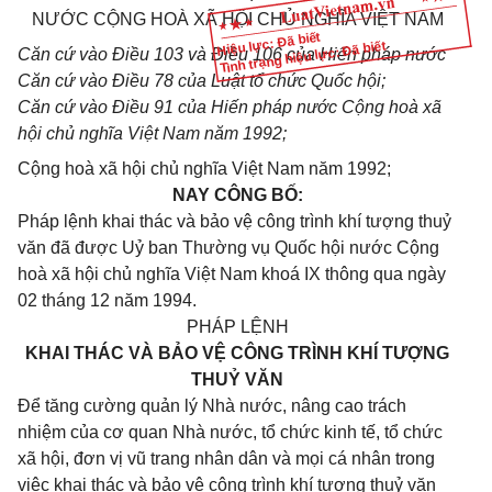
NƯỚC CỘNG HOÀ XÃ HỘI CHỦ NGHĨA VIỆT NAM
Hiệu lực: Đã biết
Tình trạng hiệu lực: Đã biết
Căn cứ vào Điều 103 và Điều 106 của Hiến pháp nước
Căn cứ vào Điều 78 của Luật tổ chức Quốc hội;
Căn cứ vào Điều 91 của Hiến pháp nước Cộng hoà xã
hội chủ nghĩa Việt Nam năm 1992;
Cộng hoà xã hội chủ nghĩa Việt Nam năm 1992;
NAY CÔNG BỐ:
Pháp lệnh khai thác và bảo vệ công trình khí tượng thuỷ
văn đã được Uỷ ban Thường vụ Quốc hội nước Cộng
hoà xã hội chủ nghĩa Việt Nam khoá IX thông qua ngày
02 tháng 12 năm 1994.
PHÁP LỆNH
KHAI THÁC VÀ BẢO VỆ CÔNG TRÌNH KHÍ TƯỢNG
THUỶ VĂN
Để tăng cường quản lý Nhà nước, nâng cao trách
nhiệm của cơ quan Nhà nước, tổ chức kinh tế, tổ chức
xã hội, đơn vị vũ trang nhân dân và mọi cá nhân trong
việc khai thác và bảo vệ công trình khí tượng thuỷ văn