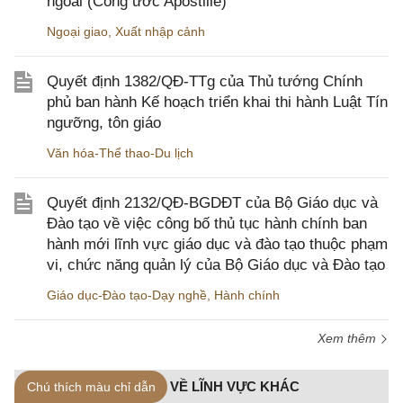
ngoài (Công ước Apostille)
Ngoại giao
,
Xuất nhập cảnh
Quyết định 1382/QĐ-TTg của Thủ tướng Chính
phủ ban hành Kế hoạch triển khai thi hành Luật Tín
ngưỡng, tôn giáo
Văn hóa-Thể thao-Du lịch
Quyết định 2132/QĐ-BGDĐT của Bộ Giáo dục và
Đào tạo về việc công bố thủ tục hành chính ban
hành mới lĩnh vực giáo dục và đào tạo thuộc phạm
vi, chức năng quản lý của Bộ Giáo dục và Đào tạo
Giáo dục-Đào tạo-Dạy nghề
,
Hành chính
Xem thêm
HỎI ĐÁP PHÁP LUẬT VỀ LĨNH VỰC KHÁC
Chú thích màu chỉ dẫn