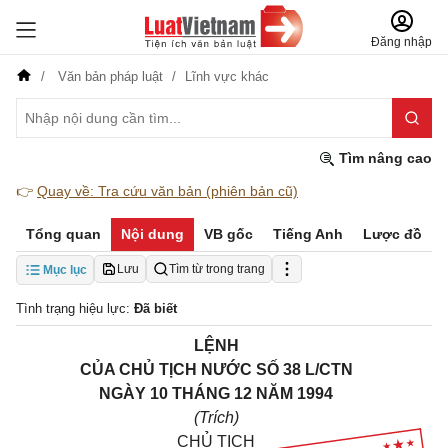
Đăng nhập
Văn bản pháp luật
Lĩnh vực khác
Tìm nâng cao
👉
Quay về: Tra cứu văn bản (phiên bản cũ)
Tổng quan
Nội dung
VB gốc
Tiếng Anh
Lược đồ
Lưu
Tìm từ trong trang
Mục lục
Tình trạng hiệu lực:
Đã biết
LỆNH
CỦA CHỦ TỊCH NƯỚC SỐ 38 L/CTN
NGÀY 10 THÁNG 12 NĂM 1994
(Trích)
CHỦ TỊCH