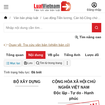
Đăng nhập
Văn bản pháp luật
Lao động-Tiền lương,
Cán bộ-Công chức-Viên chức,
Tìm nâng cao
👉
Quay về: Tra cứu văn bản (phiên bản cũ)
Tổng quan
Nội dung
VB gốc
Tiếng Anh
Lược đồ
Lưu
Tìm từ trong trang
Mục lục
Tình trạng hiệu lực:
Đã biết
BỘ XÂY DỰNG
CỘNG HÒA XÃ HỘI CHỦ
___________
NGHĨA VIỆT NAM
Độc lập - Tự do - Hạnh
phúc
_______________