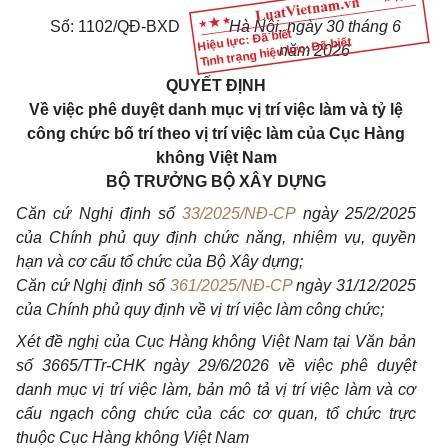
Số: 1102/QĐ-BXD
Hà Nội, ngày 30 tháng 6
Hiệu lực: Đã biết
Tình trạng hiệu lực: Đã biết
năm 2026
QUYẾT ĐỊNH
Về việc phê duyệt danh mục vị trí việc làm và tỷ lệ
công chức bố trí theo vị trí việc làm của Cục Hàng
không Việt Nam
BỘ TRƯỞNG BỘ XÂY DỰNG
Căn cứ Nghị định số
33/2025/NĐ-CP
ngày 25/2/2025
của Chính phủ quy định chức năng, nhiệm vụ, quyền
hạn và cơ cấu tổ chức của Bộ Xây dựng;
Căn cứ Nghị định số
361/2025/NĐ-CP
ngày 31/12/2025
của Chính phủ quy định về vị trí việc làm công chức;
Xét đề nghị của Cục Hàng không Việt Nam tại Văn bản
số 3665/TTr-CHK ngày 29/6/2026 về việc phê duyệt
danh mục vị trí việc làm, bản mô tả vị trí việc làm và cơ
cấu ngạch công chức của các cơ quan, tổ chức trực
thuộc Cục Hàng không Việt Nam