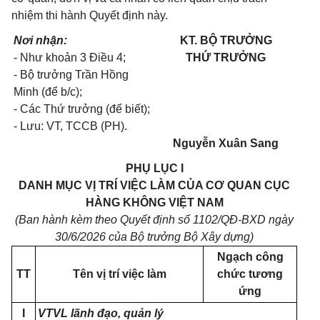
nhiệm thi hành Quyết định này.
Nơi nhận:
KT. BỘ TRƯỞNG
- Như khoản 3 Điều 4;
THỨ TRƯỞNG
- Bộ trưởng Trần Hồng
Minh (để b/c);
- Các Thứ trưởng (để biết);
- Lưu: VT, TCCB (PH).
Nguyễn Xuân Sang
PHỤ LỤC I
DANH MỤC VỊ TRÍ VIỆC LÀM CỦA CƠ QUAN CỤC
HÀNG KHÔNG VIỆT NAM
(Ban hành kèm theo Quyết định số 1102/QĐ-BXD ngày
30/6/2026 của Bộ trưởng Bộ Xây dựng)
Ngạch công
TT
Tên vị trí việc làm
chức tương
ứng
I
VTVL lãnh đạo, quản lý