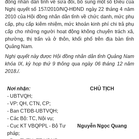
đồng nhân dân tỉnh về sửa đổi, bổ sung một số Điều của
Nghị quyết số 157/2010/NQ-HĐND ngày 22 tháng 4 năm
2010 của Hội đồng nhân dân tỉnh về chức danh, mức phụ
cấp, phụ cấp kiêm nhiệm, mức khoán kinh phí chi trả phụ
cấp cho những người hoạt động không chuyên trách xã,
phường, thị trấn và ở thôn, khối phố trên địa bàn tỉnh
Quảng Nam.
Nghị quyết này được Hội đồng nhân dân tỉnh Quảng Nam
khóa IX, kỳ họp thứ 9 thông qua ngày 06 tháng 12 năm
2018./.
Nơi nhận:
CHỦ TỊCH
- UBTVQH;
- VP: QH, CTN, CP;
- Ban CTĐB-UBTVQH;
- Các Bộ: TC, Nội vụ;
- Cục KT VBQPPL - Bộ Tư
Nguyễn Ngọc Quang
pháp;