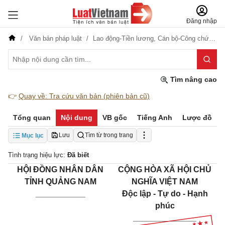
Đăng nhập
Văn bản pháp luật
Lao động-Tiền lương,
Cán bộ-Công chức-Viên chức
Tìm nâng cao
👉
Quay về: Tra cứu văn bản (phiên bản cũ)
Tổng quan
Nội dung
VB gốc
Tiếng Anh
Lược đồ
Lưu
Tìm từ trong trang
Mục lục
Tình trạng hiệu lực:
Đã biết
HỘI ĐỒNG NHÂN DÂN
CỘNG HÒA XÃ HỘI CHỦ
TỈNH QUẢNG NAM
NGHĨA VIỆT NAM
___________
Độc lập - Tự do - Hạnh
phúc
______________