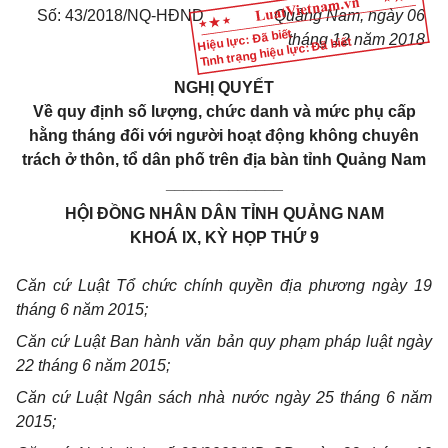
Số: 43/2018/NQ-HĐND
Quảng Nam, ngày 06
Hiệu lực: Đã biết
tháng 12 năm 2018
Tình trạng hiệu lực: Đã biết
NGHỊ QUYẾT
Về quy định số lượng, chức danh và mức phụ cấp
hằng tháng đối với người hoạt động không chuyên
trách ở thôn, tổ dân phố trên địa bàn tỉnh Quảng Nam
_____________
HỘI ĐỒNG NHÂN DÂN TỈNH QUẢNG NAM
KHOÁ IX, KỲ HỌP THỨ 9
Căn cứ Luật Tổ chức chính quyền địa phương ngày 19
tháng 6 năm 2015;
Căn cứ Luật Ban hành văn bản quy phạm pháp luật ngày
22 tháng 6 năm 2015;
Căn cứ Luật Ngân sách nhà nước ngày 25 tháng 6 năm
2015;