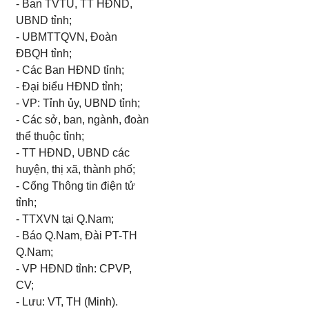
- Ban TVTU, TT HĐND,
UBND tỉnh;
- UBMTTQVN, Đoàn
ĐBQH tỉnh;
- Các Ban HĐND tỉnh;
- Đại biểu HĐND tỉnh;
- VP: Tỉnh ủy, UBND tỉnh;
- Các sở, ban, ngành, đoàn
thể thuộc tỉnh;
- TT HĐND, UBND các
huyện, thị xã, thành phố;
- Cổng Thông tin điện tử
tỉnh;
- TTXVN tại Q.Nam;
- Báo Q.Nam, Đài PT-TH
Q.Nam;
- VP HĐND tỉnh: CPVP,
CV;
- Lưu: VT, TH (Minh).