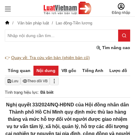
Đăng nhập
Văn bản pháp luật
Lao động-Tiền lương
Tìm nâng cao
👉
Quay về: Tra cứu văn bản (phiên bản cũ)
Tổng quan
Nội dung
VB gốc
Tiếng Anh
Lược đồ
Lưu
Theo dõi VB
Tình trạng hiệu lực:
Đã biết
Nghị quyết 33/2024/NQ-HĐND của Hội đồng nhân dân
Thành phố Hồ Chí Minh quy định mức thù Iao hàng
tháng và mức hỗ trợ đối với người được giao nhiệm
vụ tư vấn tâm lý, xã hội, quản lý, hỗ trợ các đối tượng
cai nghiện tự nguyện tại gia đình, cộng đồng và người