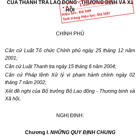
CỦA THANH TRA LAO ĐỘNG - THƯƠNG BINH VÀ Xà
HỘI
Hiệu lực: Đã biết
Tình trạng hiệu lực: Đã biết
CHÍNH PHỦ
Căn cứ Luật Tổ chức Chính phủ ngày 25 tháng 12 năm
2001;
Căn cứ Luật Thanh tra ngày 15 tháng 6 năm 2004;
Căn cứ Pháp lệnh Xử lý vi phạm hành chính ngày 02
tháng 7 năm 2002;
Xét đề nghị của Bộ trưởng Bộ Lao động - Thương binh và
Xã hội,
NGHỊ ĐỊNH:
Chương I.
NHỮNG QUY ĐỊNH CHUNG