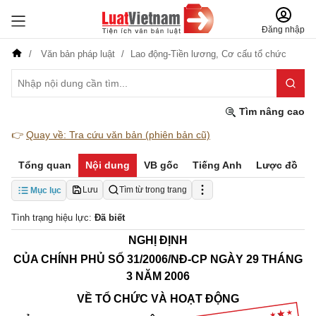
Đăng nhập
Văn bản pháp luật
Lao động-Tiền lương,
Cơ cấu tổ chức
Tìm nâng cao
👉
Quay về: Tra cứu văn bản (phiên bản cũ)
Tổng quan
Nội dung
VB gốc
Tiếng Anh
Lược đồ
Lưu
Tìm từ trong trang
Mục lục
Tình trạng hiệu lực:
Đã biết
NGHỊ ĐỊNH
CỦA CHÍNH PHỦ SỐ 31/2006/NĐ-CP NGÀY 29 THÁNG
3 NĂM 2006
VỀ TỔ CHỨC VÀ HOẠT ĐỘNG