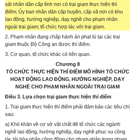
sát nhân dân cấp tỉnh nơi có trại giam thực hiện thí
điểm; Ủy ban nhân dân cấp huyện, cấp xã nơi có khu
lao động, hướng nghiệp, dạy nghề cho phạm nhân
ngoài trại giam; tổ chức hợp tác với trại giam.
2. Phạm nhân đang chấp hành án phạt tù tại các trại
giam thuộc Bộ Công an được thí điểm.
3. Cơ quan, tổ chức khác có liên quan.
Chương II
TỔ CHỨC THỰC HIỆN THÍ ĐIỂM MÔ HÌNH TỔ CHỨC
HOẠT ĐỘNG LAO ĐỘNG, HƯỚNG NGHIỆP, DẠY
NGHỀ CHO PHẠM NHÂN NGOÀI TRẠI GIAM
Điều 3. Lựa chọn trại giam thực hiện thí điểm
1. Trại giam thực hiện thí điểm phải đảm bảo các tiêu chí
sau:
a) Khó khăn về cơ sở vật chất để tổ chức các ngành
nghề lao động, hướng nghiệp, dạy nghề phục vụ công
tác tái hòa nhập cộng đồng cho phạm nhân trong phạm