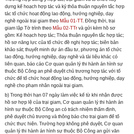
dựng kế hoạch hợp tác và ký thỏa thuận nguyên tắc hợp
tác tổ chức hoạt động lao động, hướng nghiệp, dạy
nghề ngoài trại giam theo
Mẫu 01-TT
. Đồng thời, trại
giam lập Tờ trình theo
Mẫu 02-TTr
và gửi kèm hồ sơ
gồm: Kế hoạch hợp tác; Thỏa thuận nguyên tắc hợp tác;
hồ sơ năng lực của tổ chức đề nghị hợp tác; biên bản
khảo sát; thuyết minh dự án đầu tư, phương án tổ chức
lao động, hướng nghiệp, dạy nghề và tài liệu khác có
liên quan, báo cáo Cơ quan quản lý thi hành án hình sự
thuộc Bộ Công an phê duyệt chủ trương hợp tác với tổ
chức để tổ chức hoạt động lao động, hướng nghiệp, dạy
nghề cho phạm nhân ngoài trại giam.
b) Trong thời hạn 07 ngày làm việc kể từ khi nhận được
hồ sơ hợp lệ của trại giam, Cơ quan quản lý thi hành án
hình sự thuộc Bộ Công an có trách nhiệm thẩm định,
phê duyệt chủ trương và thông báo cho trại giam để tổ
chức thực hiện. Trường hợp không phê duyệt, Cơ quan
quản lý thi hành án hình sự thuộc Bộ Công an gửi văn