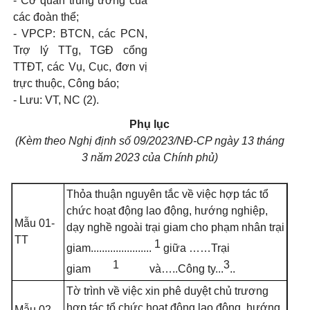
- Cơ quan trung ương của
các đoàn thể;
- VPCP:
BTCN,
các
PCN,
Trợ lý TTg, TGĐ cổng
TTĐT, các Vụ, Cục, đơn vị
trực thuộc, Công báo;
- Lưu:
VT, NC
(2).
Phụ lục
(Kèm theo Nghị định số 09/2023/NĐ-CP ngày 13 tháng
3 năm 2023 của Chính phủ)
Thỏa thuận nguyên tắc về việc hợp tác tổ
chức hoạt động lao động, hướng nghiệp,
Mẫu 01-
dạy nghề ngoài trại giam cho phạm nhân trại
TT
1
giam......................
giữa ……Trại
1
3
giam
và…..Công ty...
..
Tờ trình về việc xin phê duyệt chủ trương
hợp tác tổ chức hoạt động lao động, hướng
Mẫu 02-