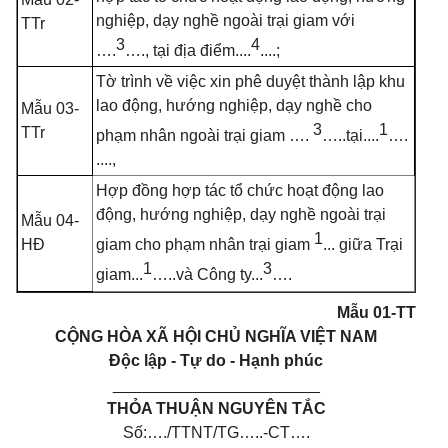
nghiệp, dạy nghề ngoài trại giam với
TTr
3
4
….
…., tại địa điểm....
....;
Tờ trình về việc xin phê duyệt thành lập khu
lao động, hướng nghiệp, dạy nghề cho
Mẫu 03-
3
1
TTr
phạm nhân ngoài trại giam ….
…..tại....
….
....,
Hợp đồng hợp tác tổ chức hoạt động lao
động, hướng nghiệp, dạy nghề ngoài trại
Mẫu 04-
1
HĐ
giam cho phạm nhân trại giam
... giữa Trại
1
3
giam...
…..và Công ty...
….
Mẫu 01-TT
CỘNG HÒA XÃ HỘI CHỦ NGHĨA VIỆT NAM
Độc lập - Tự do - Hạnh phúc
_______________________
THỎA THUẬN NGUYÊN TẮC
Số:…./TTNT/TG…..-CT….