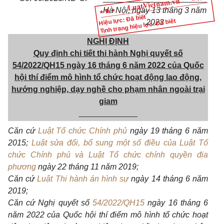
Hà Nội, ngày 13 tháng 3 năm
Hiệu lực: Đã biết
Tình trạng hiệu lực: Đã biết
2023
NGHỊ ĐỊNH
Quy định chi tiết thi hành Nghị quyết số
54/2022/QH15 ngày 16 tháng 6 năm 2022 của Quốc
hội thí điểm mô hình tổ chức hoạt động lao động,
hướng nghiệp, dạy nghề cho phạm nhân ngoài trại
giam
_____________
Căn cứ
Luật Tổ chức Chính phủ
ngày 19 tháng 6 năm
2015;
Luật sửa đổi, bổ sung một số điều của Luật Tổ
chức Chính phủ và Luật Tổ chức chính quyền địa
phương
ngày 22 tháng 11 năm 2019;
Căn cứ
Luật Thi hành án hình sự
ngày
14 tháng 6 năm
2019;
Căn cứ Nghị quyết số
54/2022/QH15
ngày 16 tháng 6
năm 2022 của Quốc hội thí điểm mô hình tổ chức hoạt