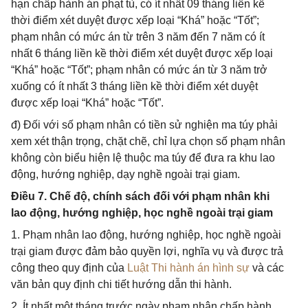
hạn chấp hành án phạt tù, có ít nhất 09 tháng liền kề
thời điểm xét duyệt được xếp loại “Khá” hoặc “Tốt”;
phạm nhân có mức án từ trên 3 năm đến 7 năm có ít
nhất 6 tháng liền kề thời điểm xét duyệt được xếp loại
“Khá” hoặc “Tốt”; phạm nhân có mức án từ 3 năm trở
xuống có ít nhất 3 tháng liền kề thời điểm xét duyệt
được xếp loại “Khá” hoặc “Tốt”.
đ) Đối với số phạm nhân có tiền sử nghiện ma túy phải
xem xét thận trọng, chặt chẽ, chỉ lựa chọn số phạm nhân
không còn biểu hiện lệ thuộc ma túy để đưa ra khu lao
động, hướng nghiệp, dạy nghề ngoài trại giam.
Điều 7. Chế độ, chính sách đối với phạm nhân khi
lao động, hướng nghiệp, học nghề ngoài trại giam
1. Phạm nhân lao động, hướng nghiệp, học nghề ngoài
trại giam được đảm bảo quyền lợi, nghĩa vụ và được trả
công theo quy định của
Luật Thi hành án hình sự
và các
văn bản quy định chi tiết hướng dẫn thi hành.
2. Ít nhất một tháng trước ngày phạm nhân chấp hành