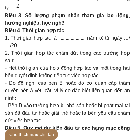
2
ty…..
….;
Điều 3. Số lượng phạm nhân tham gia lao động,
hướng nghiệp, học nghề
Điều 4. Thời gian hợp tác
1. Thời gian hợp tác là: .....................
năm kể từ ngày …/
…/20..
2. Thời gian hợp tác chấm dứt trong các trường hợp
sau:
- Hết thời gian của hợp đồng hợp tác và một trong hai
bên quyết định không tiếp tục việc hợp tác;
- Do đề nghị của bên B hoặc do cơ quan cấp thẩm
quyền bên A yêu cầu vì lý do đặc biệt liên quan đến an
ninh;
- Bên B vào trường hợp bị phá sản hoặc bị phát mại tài
sản đã đầu tư hoặc giải thể hoặc là bên yêu cầu chấm
dứt việc hợp tác.
Điều 5. Quy mô dự kiến đầu tư các hạng mục công
Chú thích màu chỉ dẫn
trình phục vụ quản lý