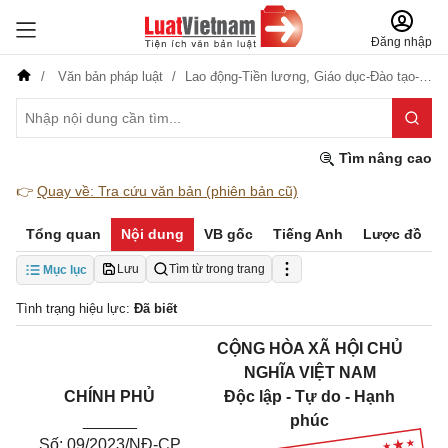
Đăng nhập
Văn bản pháp luật
Lao động-Tiền lương,
Giáo dục-Đào tạo-Dạy nghề,
Tìm nâng cao
👉
Quay về: Tra cứu văn bản (phiên bản cũ)
Tổng quan
Nội dung
VB gốc
Tiếng Anh
Lược đồ
Lưu
Tìm từ trong trang
Mục lục
Tình trạng hiệu lực:
Đã biết
CỘNG HÒA XÃ HỘI CHỦ
NGHĨA VIỆT NAM
CHÍNH PHỦ
Độc lập - Tự do - Hạnh
______
phúc
Số: 09/2023/NĐ-CP
_______________________