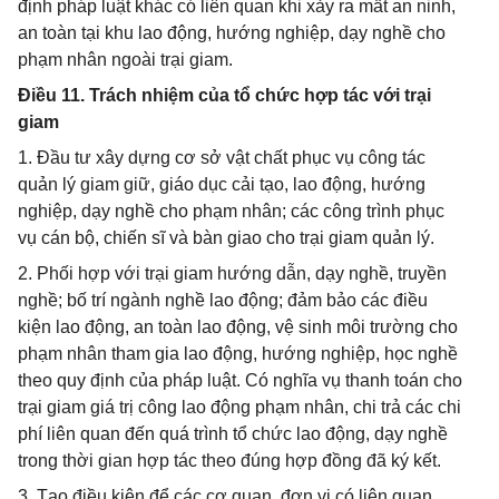
định pháp luật khác có liên quan khi xảy ra mất an ninh,
an toàn tại khu lao động, hướng nghiệp, dạy nghề cho
phạm nhân ngoài trại giam.
Điều 11. Trách nhiệm của tổ chức hợp tác với trại
giam
1. Đầu tư xây dựng cơ sở vật chất phục vụ công tác
quản lý giam giữ, giáo dục cải tạo, lao động, hướng
nghiệp, dạy nghề cho phạm nhân; các công trình phục
vụ cán bộ, chiến sĩ và bàn giao cho trại giam quản lý.
2. Phối hợp với trại giam hướng dẫn, dạy nghề, truyền
nghề; bố trí ngành nghề lao động; đảm bảo các điều
kiện lao động, an toàn lao động, vệ sinh môi trường cho
phạm nhân tham gia lao động, hướng nghiệp, học nghề
theo quy định của pháp luật. Có nghĩa vụ thanh toán cho
trại giam giá trị công lao động phạm nhân, chi trả các chi
phí liên quan đến quá trình tổ chức lao động, dạy nghề
trong thời gian hợp tác theo đúng hợp đồng đã ký kết.
3. Tạo điều kiện để các cơ quan, đơn vị có liên quan