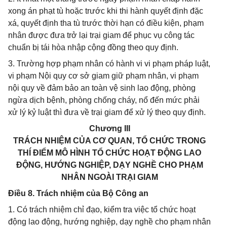
xong án phạt tù hoặc trước khi thi hành quyết định đặc
xá, quyết định tha tù trước thời hạn có điều kiện, phạm
nhân được đưa trở lại trại giam để phục vụ công tác
chuẩn bị tái hòa nhập cộng đồng theo quy định.
3. Trường hợp phạm nhân có hành vi vi phạm pháp luật,
vi phạm Nội quy cơ sở giam giữ phạm nhân, vi phạm
nội quy về đảm bảo an toàn vệ sinh lao động, phòng
ngừa dịch bệnh, phòng chống cháy, nổ đến mức phải
xử lý kỷ luật thì đưa về trại giam để xử lý theo quy định.
Chương III
TRÁCH NHIỆM CỦA CƠ QUAN, TỔ CHỨC TRONG
THÍ ĐIỂM MÔ HÌNH TỔ CHỨC HOẠT ĐỘNG LAO
ĐỘNG, HƯỚNG NGHIỆP, DẠY NGHỀ CHO PHẠM
NHÂN NGOÀI TRẠI GIAM
Điều 8. Trách nhiệm của Bộ Công an
1. Có trách nhiệm chỉ đạo, kiểm tra việc tổ chức hoạt
động lao động, hướng nghiệp, dạy nghề cho phạm nhân