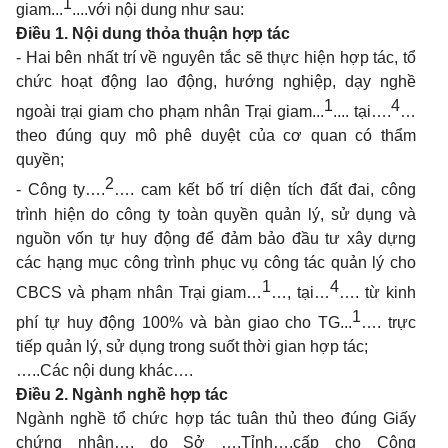
1
giam...
....với nội dung như sau:
Điều 1. Nội dung thỏa thuận hợp tác
- Hai bên nhất trí về nguyên tắc sẽ thực hiện hợp tác, tổ
chức hoạt động lao động, hướng nghiệp, dạy nghề
1
4
ngoài trại giam cho phạm nhân Trại giam...
.... tại….
…
theo đúng quy mô phê duyệt của cơ quan có thẩm
quyền;
2
- Công ty….
…. cam kết bố trí diện tích đất đai, công
trình hiện do công ty toàn quyền quản lý, sử dụng và
nguồn vốn tự huy động để đảm bảo đầu tư xây dựng
các hạng mục công trình phục vụ công tác quản lý cho
1
4
CBCS và phạm nhân Trại giam…
…, tại…
…. từ kinh
1
phí tự huy động 100% và bàn giao cho TG...
…. trực
tiếp quản lý, sử dụng trong suốt thời gian hợp tác;
…..Các nội dung khác….
Điều 2. Ngành nghề hợp tác
Ngành nghề tổ chức hợp tác tuân thủ theo đúng Giấy
chứng nhận…. do Sở ….Tỉnh….cấp cho Công