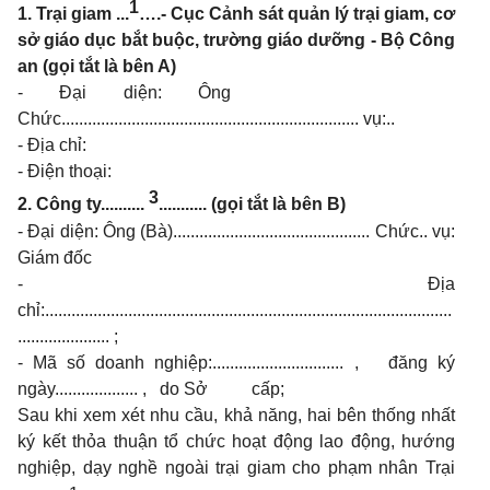
1
1. Trại giam ...
….- Cục Cảnh sát quản lý trại giam, cơ
sở giáo dục bắt buộc, trường giáo dưỡng - Bộ Công
an (gọi tắt là bên A)
- Đại diện: Ông
Chức....................................................................
vụ:..
- Địa chỉ:
- Điện thoại:
3
2. Công ty..........
...........
(gọi tắt là bên B)
- Đại diện: Ông (Bà).............................................
Chức..
vụ:
Giám đốc
- Địa
chỉ:.............................................................................................
.....................
;
- Mã số doanh nghiệp:..............................
, đăng ký
ngày...................
, do Sở cấp;
Sau khi xem xét nhu cầu, khả năng, hai bên thống nhất
ký kết thỏa thuận tổ chức hoạt động lao động, hướng
nghiệp, dạy nghề ngoài trại giam cho phạm nhân Trại