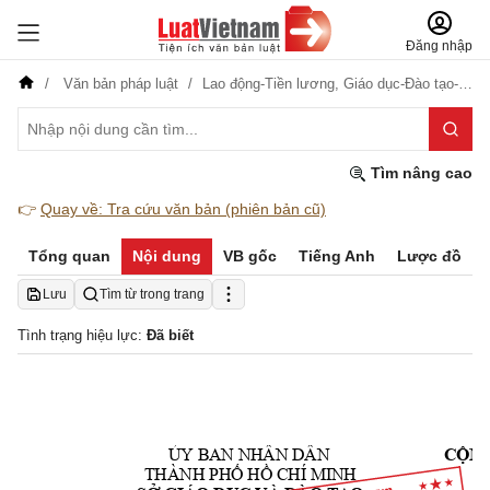
Đăng nhập
Văn bản pháp luật
Lao động-Tiền lương,
Giáo dục-Đào tạo-Dạy nghề
Tìm nâng cao
👉
Quay về: Tra cứu văn bản (phiên bản cũ)
Tổng quan
Nội dung
VB gốc
Tiếng Anh
Lược đồ
Lưu
Tìm từ trong trang
Tình trạng hiệu lực:
Đã biết
ỦY BAN NHÂN DÂN
CỘNG
THÀNH PHỐ HỒ CHÍ MINH