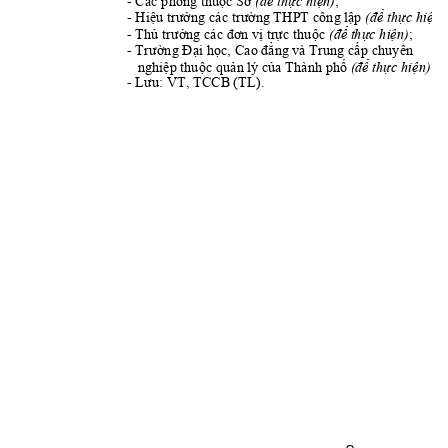
- Các phòng thu
c S
; 
th
c hi
n)
ộ
ở
(đ
ể
ự
ệ
- 
Hi
ng
 THPT công
 l
p 
th
c 
hi
n)
u trưởng các trườ
ậ
(đ
ể
ự
ệ
- 
Th
tr
c thu
c 
; 
th
c hi
n)
ủ
trư
ởng
 các đơn vị
ự
ộ
(đ
ể
ự
ệ
- 
i h
ng
 và Trung c
p chuyên    
Trường Đạ
ọc, Cao đ
ẳ
ấ
   nghi
p thu
c qu
n 
lý c
a Thành ph
;
th
c hi
n)

ộ

ủ
ố
(đ
ể
ự
ệ
- 
TCCB
 (TL).
Lưu: VT, 