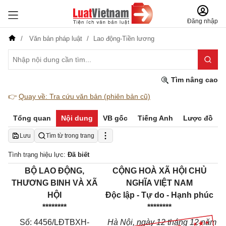
Đăng nhập
Văn bản pháp luật
Lao động-Tiền lương
Tìm nâng cao
👉
Quay về: Tra cứu văn bản (phiên bản cũ)
Tổng quan
Nội dung
VB gốc
Tiếng Anh
Lược đồ
Lưu
Tìm từ trong trang
Tình trạng hiệu lực:
Đã biết
BỘ LAO ĐỘNG,
CỘNG HOÀ XÃ HỘI CHỦ
THƯƠNG BINH VÀ XÃ
NGHĨA VIỆT NAM
HỘI
Độc lập - Tự do - Hạnh phúc
********
********
Số: 4456/LĐTBXH-
Hà Nội, ngày 12 tháng 12 năm