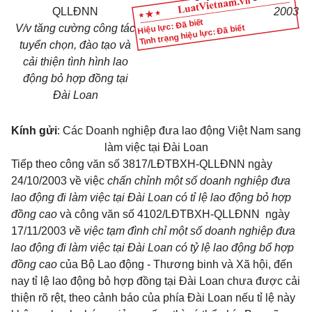
QLLĐNN
2003
Hiệu lực: Đã biết
V/v tăng cường công tác
Tình trạng hiệu lực: Đã biết
tuyển chọn, đào tạo và
cải thiện tình hình lao
động bỏ hợp đồng tại
Đài Loan
Kính gửi
: Các Doanh nghiệp đưa lao động Việt Nam sang
làm việc tại Đài Loan
Tiếp theo công văn số 3817/LĐTBXH-QLLĐNN ngày
24/10/2003 về việc
chấn chỉnh một số doanh nghiệp đưa
lao động đi làm việc tại Đài Loan có tỉ lệ lao động bỏ hợp
đồng cao
và công văn số 4102/LĐTBXH-QLLĐNN ngày
17/11/2003
về việc tạm đình chỉ một số doanh nghiệp đưa
lao động đi làm việc tại Đài Loan có tỷ lệ lao động bổ hợp
đồng cao
của Bộ Lao động - Thương binh và Xã hội, đến
nay tỉ lệ lao động bỏ hợp đồng tại Đài Loan chưa được cải
thiện rõ rệt, theo cảnh báo của phía Đài Loan nếu tỉ lệ này