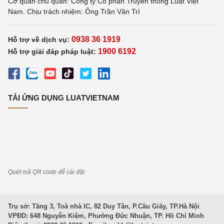
Cơ quan chủ quản: Công ty Cổ phần Truyền thông Luật Việt
Nam. Chịu trách nhiệm: Ông Trần Văn Trí
0938 36 1919
Hỗ trợ về dịch vụ:
1900 6192
Hỗ trợ giải đáp pháp luật:
TẢI ỨNG DỤNG LUATVIETNAM
Quét mã QR code để cài đặt
Trụ sở: Tầng 3, Toà nhà IC, 82 Duy Tân, P.Cầu Giấy, TP.Hà Nội
VPĐD: 648 Nguyễn Kiệm, Phường Đức Nhuận, TP. Hồ Chí Minh