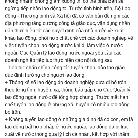
không nhanh chóng giảm xuống thì có thể phía Bạn sẽ
ngừng tiếp nhận lao động ta. Trước tình hình trên, Bộ Lao
động - Thương binh và Xã hội đã có văn bản đề nghị các
địa phương tăng cường công tá giáo dục, vận dụng nhân
dân thực hiện tốt các quyết định của nhà nước về xuất
khẩu lao động, phối hợp chặt chẽ với các doanh nghiệp về
việc tuyển chọn lao động trước khi đi làm việc ở nước
ngoài. Cục Quản lý lao động nước ngoài yêu cầu các
doanh nghiệp tiếp tục thực hiện các nội dung sau:
- Tiếp tục chấn chỉnh công tác tuyển chọn, đào tạo giáo
dục định hướng cho người lao động:
+ Thống kê số lao động do doanh nghiệp đưa đi bỏ trốn
theo từng tỉnh, huyện, xã, thông báo gấp cho Cục Quản lý
lao động ngoài nước để tổng hợp chung. Trước mắt hạn
chế tuyển lao động ở những xã, huyện có nhiều lao động
bỏ trốn.
+ Không tuyển lao động ở những gia đình đã có con, em là
lao động bất hợp pháp ở nước ngoài, lao động đã bị trục
xuất về nước thông qua lý lịch cá nhân, kết hợp với thẩm