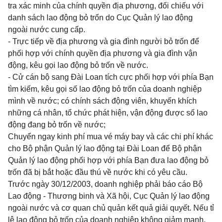
tra xác minh của chính quyền địa phương, đối chiếu với
danh sách lao động bỏ trốn do Cục Quản lý lao động
ngoài nước cung cấp.
- Trực tiếp về địa phương và gia đình người bỏ trốn để
phối hợp với chính quyền địa phương và gia đình vận
động, kêu gọi lao động bỏ trốn về nước.
- Cử cán bộ sang Đài Loan tích cực phối hợp với phía Bạn
tìm kiếm, kêu gọi số lao động bỏ trốn của doanh nghiệp
mình về nước; có chính sách động viên, khuyến khích
những cá nhân, tổ chức phát hiện, vận động được số lao
động đang bỏ trốn về nước;
Chuyển ngay kinh phí mua vé máy bay và các chi phí khác
cho Bộ phận Quản lý lao động tại Đài Loan để Bộ phận
Quản lý lao động phối hợp với phía Bạn đưa lao động bỏ
trốn đã bị bắt hoặc đầu thú về nước khi có yêu cầu.
Trước ngày 30/12/2003, doanh nghiệp phải báo cáo Bộ
Lao động - Thương binh và Xã hội, Cục Quản lý lao động
ngoài nước và cơ quan chủ quản kết quả giải quyết. Nếu tỉ
lệ lao động bỏ trốn của doanh nghiệp không giảm mạnh,